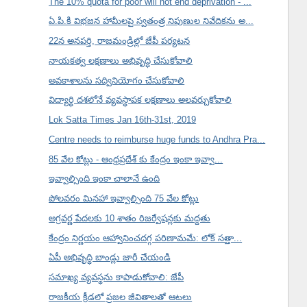
The 10% quota for poor will not end deprivation - ...
ఏ.పి.కి విభజన హామీలపై స్వతంత్ర నిపుణుల నివేదికను అ...
22న అనపర్తి, రాజమండ్రిల్లో జేపీ పర్యటన
నాయకత్వ లక్షణాలు అభివృద్ధి చేసుకోవాలి
అవకాశాలను సద్వినియోగం చేసుకోవాలి
విద్యార్థి దశలోనే వ్యవస్థాపక లక్షణాలు అలవర్చుకోవాలి
Lok Satta Times Jan 16th-31st, 2019
Centre needs to reimburse huge funds to Andhra Pra...
85 వేల కోట్లు - ఆంధ్రప్రదేశ్ కు కేంద్రం ఇంకా ఇవ్వా...
ఇవ్వాల్సింది ఇంకా చాలానే ఉంది
పోలవరం మినహా ఇవ్వాల్సింది 75 వేల కోట్లు
అగ్రవర్ణ పేదలకు 10 శాతం రిజర్వేషన్లకు మద్దతు
కేంద్రం నిర్ణయం ఆహ్వానించదగ్గ పరిణామమే: లోక్ సత్తా...
ఏపీ అభివృద్ధి బాండ్లు జారీ చేయండి
సమాఖ్య వ్యవస్థను కాపాడుకోవాలి: జేపీ
రాజకీయ క్రీడలో ప్రజల జీవితాలతో ఆటలు