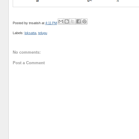
Posted by
tnsatish
at
4:11 PM
Labels:
loksatta
,
telugu
No comments:
Post a Comment