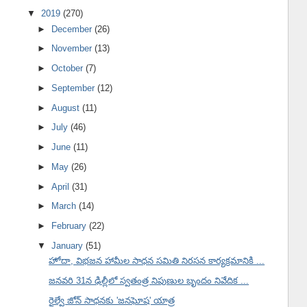
▼
2019
(270)
►
December
(26)
►
November
(13)
►
October
(7)
►
September
(12)
►
August
(11)
►
July
(46)
►
June
(11)
►
May
(26)
►
April
(31)
►
March
(14)
►
February
(22)
▼
January
(51)
హోదా, విభజన హామీల సాధన సమితి నిరసన కార్యక్రమానికి ...
జనవరి 31న ఢిల్లీలో స్వతంత్ర నిపుణుల బృందం నివేదిక ...
రైల్వే జోన్ సాధనకు 'జనఘోష' యాత్ర