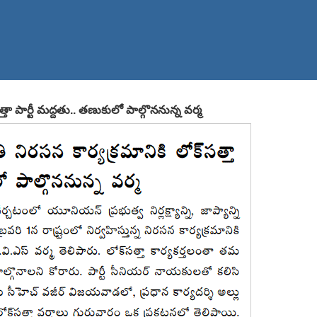
 పార్టీ మద్దతు.. తణుకులో పాల్గొననున్న వర్మ