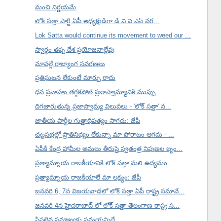
మంచి నిర్ణయమే
లోక్ సత్తా పార్టీ ఏపీ అధ్యక్షుడిగా డి.వి.వి.ఎస్ వర...
Lok Satta would continue its movement to weed our ...
స్వార్థం తప్ప దేశ ప్రయోజనాల్లేవు
మావల్లే రాజ్యాంగ సవరణలు
ప్రతిఘటన లేకుంటే మార్పు రాదు
ధన ప్రవాహం తగ్గకపోతే ప్రజాస్వామ్యానికి ముప్పు
దిగజారుతున్న ప్రజాస్వామ్య విలువలు - 'లోక్ సత్తా' న...
జాతీయ పార్టీల గుత్తాధిపత్యం సాగదు: జేపీ
చట్టసభల్లో ప్రాతినిథ్యం లేకున్నా మా పోరాటం ఆగదు - ...
ఏపీకి కేంద్ర హామీల అమలు తీరుపై స్వతంత్ర నిపుణల బృం...
ప్రత్యామ్నాయ రాజకీయానికి లోక్ సత్తా మలి ఉద్యమం
ప్రత్యామ్నాయ రాజకీయాలే మా లక్ష్యం: జేపీ
జనవరి 6, 7న విజయవాడలో లోక్ సత్తా ఏపీ రాష్ట్ర సమావే...
జనవరి 4న హైదరాబాద్ లో లోక్ సత్తా తెలంగాణ రాష్ట్ర స...
సిసలైన సమాఖ్యకు సమయమిదే