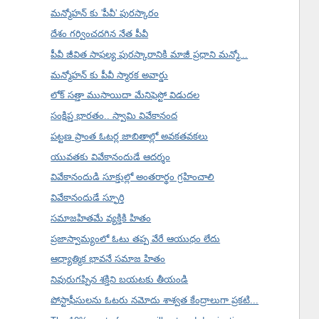
మన్మోహన్ కు 'పీవీ' పురస్కారం
దేశం గర్వించదగిన నేత పీవీ
పీవీ జీవిత సాఫల్య పురస్కారానికి మాజీ ప్రధాని మన్మో...
మన్మోహన్ కు పీవీ స్మారక అవార్డు
లోక్ సత్తా ముసాయిదా మేనిఫెస్టో విడుదల
సంక్షిప్త భారతం.. స్వామి వివేకానంద
పట్టణ ప్రాంత ఓటర్ల జాబితాల్లో అవకతవకలు
యువతకు వివేకానందుడే ఆదర్శం
వివేకానందుడి సూక్తుల్లో అంతరార్థం గ్రహించాలి
వివేకానందుడే స్ఫూర్తి
సమాజహితమే వ్యక్తికి హితం
ప్రజాస్వామ్యంలో ఓటు తప్ప వేరే ఆయుధం లేదు
ఆధ్యాత్మిక భావనే సమాజ హితం
నివురుగప్పిన శక్తిని బయటకు తీయండి
పోస్టాఫీసులను ఓటరు నమోదు శాశ్వత కేంద్రాలుగా ప్రకటి...