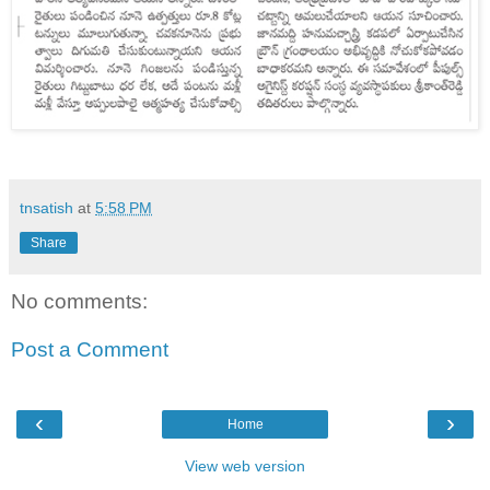
tnsatish
at
5:58 PM
Share
No comments:
Post a Comment
‹
›
Home
View web version