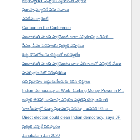
అక్షరాస్యతతో ఎన్నికల వ్యయానికి పగ్గాలు
ప్రజాస్వామ్యానికే పెను సవాలు
ఎవరేమన్నారంటే
Cartoon on the Conference
పంచాయతీ నుంచి పార్లమెంట్ దాకా ఎన్నికలన్నీ ఒకేసారి ...
సీఎం, పీఎం పదవులకు ప్రత్యక్ష ఎన్నికలు
ఓట్ల కొనుగోలును చట్టంతో అరికట్టలేం
పంచాయతీ నుంచి పార్లమెంటు దాకా ఏకకాలంలో ఎన్నికలే మేలు
పునర్విభజనతో వికేంద్రీకరణ
ధన ప్రవాహం అడ్డుకునేందుకు కఠిన చట్టాలు
Indian Democracy at Work: Curbing Money Power in P...
అధ్యక్ష తరహా, దామాషా ఎన్నికల పద్ధతిపై చర్చ జరగాలి
'రాజకీయాల్లో డబ్బు ప్రభావం'పై సదస్సు.. జనవరి 9న ఐ ...
Direct election could clean Indian democracy, says JP
ప్రత్యక్ష ఎన్నికే పరిష్కారం
Janabalam Jan 2020