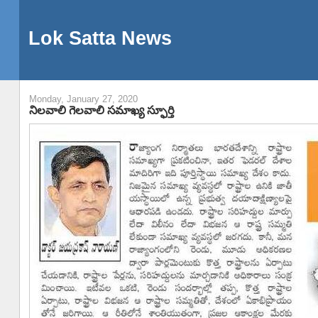
Lok Satta News
Monday, January 27, 2020
నిలవాలి గెలవాలి సమాఖ్య స్ఫూర్తి