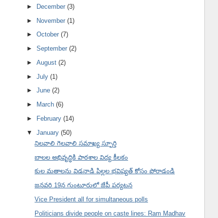
►
December
(3)
►
November
(1)
►
October
(7)
►
September
(2)
►
August
(2)
►
July
(1)
►
June
(2)
►
March
(6)
►
February
(14)
▼
January
(50)
నిలవాలి గెలవాలి సమాఖ్య స్ఫూర్తి
బాలల అభివృద్ధికి పాఠశాల విద్య కీలకం
కుల మతాలను విడనాడి పిల్లల భవిష్యత్ కోసం పోరాడండి
జనవరి 19న గుంటూరులో జేపీ పర్యటన
Vice President all for simultaneous polls
Politicians divide people on caste lines: Ram Madhav