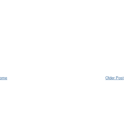
ome
Older Post