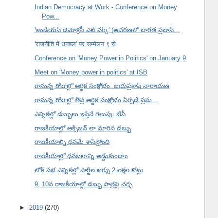
Indian Democracy at Work - Conference on Money
Pow...
'ఇండియన్ డెమోక్రసీ ఎట్ వర్క్' (ఆచరణలో భారత ప్రజాస్...
'राजनीति में धनबल' पर सम्मेलन ९ से
Conference on 'Money Power in Politics' on January 9
Meet on 'Money power in politics' at ISB
రానున్న రోజుల్లో ఆర్థిక సంక్షోభం: జయప్రకాష్ నారాయణ
రానున్న రోజుల్లో తీవ్ర ఆర్థిక సంక్షోభం ఏర్పడే ప్రమ...
ఎన్నికల్లో డబ్బులు ఇస్తేనే గెలుపు: జేపీ
రాజకీయాల్లో ఆక్సిజన్ లా మారిన డబ్బు
రాజకీయాల్ని ధనమే శాసిస్తోంది
రాజకీయాల్లో ధనబలాన్ని అడ్డుకుందాం
లోక్ సభ ఎన్నికల్లో పార్టీల ఖర్చు 2 లక్షల కోట్లు
9, 10న రాజకీయాల్లో డబ్బు పాత్రపై చర్చ
►
2019
(270)