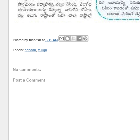
Posted by
tnsatish
at
8:15 AM
Labels:
eenadu
,
telugu
No comments:
Post a Comment