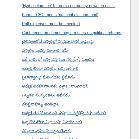
‘Hyd declaration’ for curbs on money power in poli...
Former CEC moots ‘national election fund'
Poll expenses must be checked
Conference on democracy stresses on political reforms
చైతన్యంతోనే ఎన్నికల్లో ధనప్రవాహానికి అడ్డుకట్ట
ఎన్నికల వ్యవస్థ మారాలి: జేపీ
ఒకే వారంలో అన్ని ఎన్నికలు నిర్వహిస్తే మంచిది
అధ్యక్ష తరహా ఎన్నికపై చర్చ జరగాలి
ప్రజాస్వామ్య మనుగడకు ప్రమాదం
అధ్యక్ష తరహా పాలనకు వెళ్లాలి: రాంమాధవ్
ఎన్నికల సంస్కరణలు అవసరం
ధనప్రవాహాన్ని అరికట్టాలి
అధ్యక్ష తరహా దామాషా ఎన్నికల పద్ధతిపై చర్చ జరగాలి
ఓట్ల కొనుగోలు విధానాన్ని నివారించాలి
ఎన్నికల హామీలపై చట్టం తేవాలి