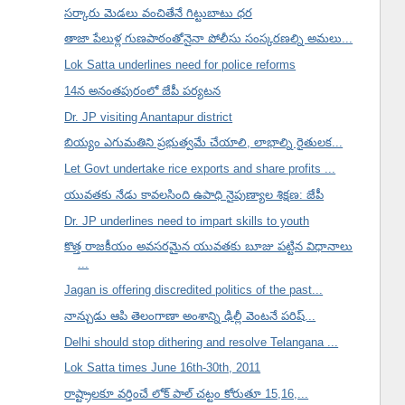
సర్కారు మెడలు వంచితేనే గిట్టుబాటు ధర
తాజా పేలుళ్ల గుణపాఠంతోనైనా పోలీసు సంస్కరణల్ని అమలు...
Lok Satta underlines need for police reforms
14న అనంతపురంలో జేపీ పర్యటన
Dr. JP visiting Anantapur district
బియ్యం ఎగుమతిని ప్రభుత్వమే చేయాలి, లాభాల్ని రైతులక...
Let Govt undertake rice exports and share profits ...
యువతకు నేడు కావలసింది ఉపాధి నైపుణ్యాల శిక్షణ: జేపీ
Dr. JP underlines need to impart skills to youth
కొత్త రాజకీయం అవసరమైన యువతకు బూజు పట్టిన విధానాలు
...
Jagan is offering discredited politics of the past...
నాన్చుడు ఆపి తెలంగాణా అంశాన్ని ఢిల్లీ వెంటనే పరిష్...
Delhi should stop dithering and resolve Telangana ...
Lok Satta times June 16th-30th, 2011
రాష్ట్రాలకూ వర్తించే లోక్ పాల్ చట్టం కోరుతూ 15,16,...