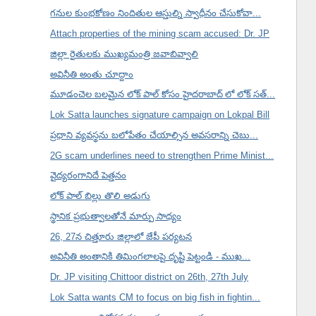
గనుల కుంభకోణం నిందితుల ఆస్తుల్ని స్వాధీనం చేసుకోవా...
Attach properties of the mining scam accused: Dr. JP
జిల్లా రైతులకు ముఖ్యమంత్రి జవాబివ్వాలి
అవినీతి అంతు చూద్దాం
మూడంచెల బలమైన లోక్ పాల్ కోసం హైదరాబాద్ లో లోక్ సత్...
Lok Satta launches signature campaign on Lokpal Bill
ప్రధాని వ్యవస్థను బలోపేతం చేయాల్సిన అవసరాన్ని చెబు...
2G scam underlines need to strengthen Prime Minist...
వైద్యరంగానిదే పెత్తనం
లోక్ పాల్ బిల్లు తొలి అడుగు
స్థానిక ప్రభుత్వాలతోనే మార్పు సాధ్యం
26, 27న చిత్తూరు జిల్లాలో జేపీ పర్యటన
అవినీతి అంతానికి తిమింగలాలపై దృష్టి పెట్టండి - ముఖ...
Dr. JP visiting Chittoor district on 26th, 27th July
Lok Satta wants CM to focus on big fish in fightin...