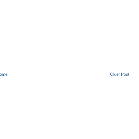
ome
Older Post