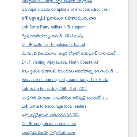
అత్యాచారాల నిరోధక చట్టం అమలు అధ్వాన్నం
Sarvajana Satta complains of inaction: Atrocities ...
లోక్ సత్తా కృషికి ప్రవాసులూ సహకారమందించాలి
Lok Satta Party enlists NRI support
ద్వేష రాజకీయాల్ని ఆపండి: జేపీ పిలుపు
Dr. JP calls halt to politics of hatred
21 నుంచి విజయవాడ, ఉత్తర కోస్తాలో జయప్రకాష్ నారాయణ్...
Dr.JP visiting Vijayawada, North Coastal AP
కౌలు రైతుల రుణాలకు నిబంధనల అవరోధాల్ని తొలగించండి: ...
Issuance of loan eligibility cards tardy: Lok Satta
Lok Satta times July 16th-31st, 2011
సంస్థాగత నిర్మాణం, నాయకత్వం అభివృద్ధి లక్ష్యాలతో క...
Lok Satta to encourage local leaders
ఇస్రో శాస్త్రవేత్తలను అభినందించిన జేపీ
Dr. JP congratulates scientists
అందమైన దేశాన్ని సాధించుకుందాం