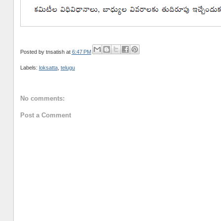
Posted by
tnsatish
at
6:47 PM
Labels:
loksatta
,
telugu
No comments:
Post a Comment