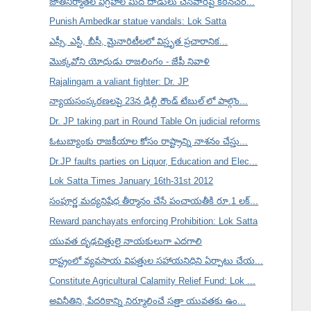
జాతినిర్మాతల విగ్రహాల మీద దాడులు చేసేవారిపై కఠినచర...
Punish Ambedkar statue vandals: Lok Satta
ఎస్సీ, ఎస్టీ, బీసీ, మైనారిటీలలో విస్తృత ప్రచారానిక...
మొక్కవోని యోధుడు రాజలింగం - జేపీ నివాళి
Rajalingam a valiant fighter: Dr. JP
న్యాయసంస్కరణలపై 23న ఢిల్లీ రౌండ్ టేబుల్ లో పాల్గొం...
Dr. JP taking part in Round Table On judicial reforms
ఓటుబ్యాంకు రాజకీయాల కోసం రాష్ట్రాన్ని నాశనం చేస్తు...
Dr.JP faults parties on Liquor, Education and Elec...
Lok Satta Times January 16th-31st 2012
సంపూర్ణ మద్యనిషేధ తీర్మానం చేసే పంచాయతీకి రూ.1 లక్...
Reward panchayats enforcing Prohibition: Lok Satta
యువత దృఢచిత్తులై నాయకులుగా ఎదగాలి
రాష్ట్రంలో వ్యవసాయ విపత్తుల సహాయనిధిని ఏర్పాటు చేయ...
Constitute Agricultural Calamity Relief Fund: Lok ...
అవినీతిని, పేదరికాన్ని నిర్మూలించే సత్తా యువతకు ఉం...