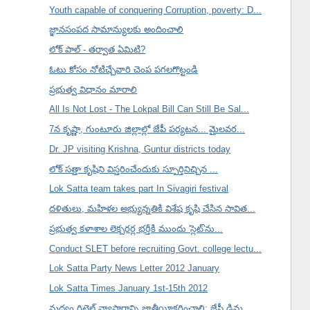
Youth capable of conquering Corruption, poverty: D...
జ్ఞానసంపద సామాన్యులకు అందించాలి
లోక్ పాల్ - తర్వాత ఏమిటి?
ఓటు కోసం నోటిచ్చేవారి చెంప పగలగొట్టండి
ప్రభుత్వ విధానం మారాలి
All Is Not Lost - The Lokpal Bill Can Still Be Sal...
7న కృష్ణా, గుంటూరు జిల్లాల్లో జేపీ పర్యటన... మైలవర...
Dr. JP visiting Krishna, Guntur districts today
లోక్ సత్తా కృషిని విస్తరించేందుకు స్పూర్తినిచ్చిన ...
Lok Satta team takes part In Sivagiri festival
దళితులు, మహిళల అభ్యున్నతికి విశేష కృషి చేసిన సావిత...
ప్రభుత్వ కళాశాల లెక్చరర్ల భర్తీకి ముందు 'స్లెట్'ను...
Conduct SLET before recruiting Govt. college lectu...
Lok Satta Party News Letter 2012 January
Lok Satta Times January 1st-15th 2012
మద్యం రిటైల్ వ్యాపారాన్ని జాతీయీకరించాలి: జేపీ డిమ...