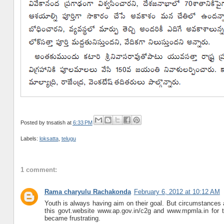
Posted by
tnsatish
at
6:33 PM
Labels:
loksatta
,
telugu
1 comment:
Rama charyulu Rachakonda
February 6, 2012 at 10:12 AM
Youth is always having aim on their goal. But circumstances 
this govt.website www.ap.gov.in/c2g and www.mpmla.in for 
became frustrating.