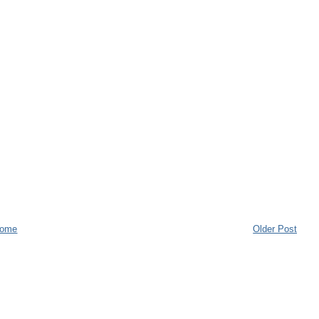
ome
Older Post