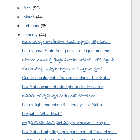
►
April
(56)
►
March
(44)
►
February
(65)
▼
January
(44)
కులం, మద్యం రాజకీయాల నుంచి రాష్ట్రాన్ని రక్షించుకు...
Let us save State from politics of Liquor and cast...
యానాం ఘటనలపై కేంద్రం విచారణ జరపాలి - లోక్ సత్తా డి...
కులాల మధ్య చిచ్చుకు కుట్రలు: లోక్ సత్తా హెచ్చరిక
Center should probe Yanam incidents: Lok Satta
Lok Satta warns of attempts to divide castes
అవినీతి, అవిద్యపై దృఢసంకల్పంతో పోరాడదాం
Let us fight corruption & illiteracy: Lok Satta
Lokpal ... What Next?
కాంగ్రెస్ కోసమే మున్సిపల్ ఎన్నికల వాయిదా... సర్కార...
Lok Satta Party flays postponement of Civic electi...