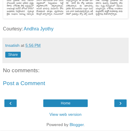
Courtesy:
Andhra Jyothy
tnsatish
at
5:56 PM
Share
No comments:
Post a Comment
‹
›
Home
View web version
Powered by
Blogger
.