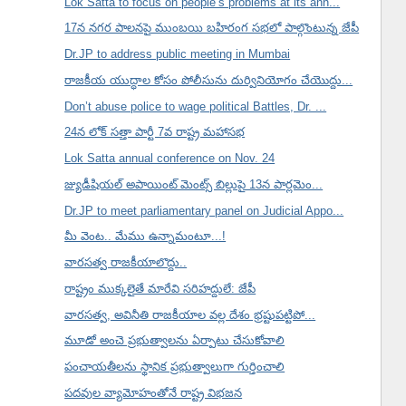
Lok Satta to focus on people’s problems at its ann...
17న నగర పాలనపై ముంబయి బహిరంగ సభలో పాల్గొంటున్న జేపీ
Dr.JP to address public meeting in Mumbai
రాజకీయ యుద్ధాల కోసం పోలీసును దుర్వినియోగం చేయొద్దు...
Don’t abuse police to wage political Battles, Dr. ...
24న లోక్ సత్తా పార్టీ 7వ రాష్ట్ర మహాసభ
Lok Satta annual conference on Nov. 24
జ్యుడీషియల్ అపాయింట్ మెంట్స్ బిల్లుపై 13న పార్లమెం...
Dr.JP to meet parliamentary panel on Judicial Appo...
మీ వెంట.. మేము ఉన్నామంటూ...!
వారసత్వ రాజకీయాలొద్దు..
రాష్ట్రం ముక్కలైతే మారేవి సరిహద్దులే: జేపీ
వారసత్వ, అవినీతి రాజకీయాల వల్ల దేశం భ్రష్టుపట్టిపో...
మూడో అంచె ప్రభుత్వాలను ఏర్పాటు చేసుకోవాలి
పంచాయతీలను స్థానిక ప్రభుత్వాలుగా గుర్తించాలి
పదవుల వ్యామోహంతోనే రాష్ట్ర విభజన