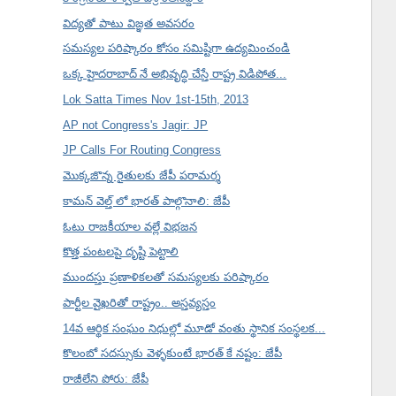
విద్యతో పాటు విజ్ఞత అవసరం
సమస్యల పరిష్కారం కోసం సమిష్టిగా ఉద్యమించండి
ఒక్క హైదరాబాద్ నే అభివృద్ధి చేస్తే రాష్ట్ర విడిపోత...
Lok Satta Times Nov 1st-15th, 2013
AP not Congress's Jagir: JP
JP Calls For Routing Congress
మొక్కజొన్న రైతులకు జేపీ పరామర్శ
కామన్ వెల్త్ లో భారత్ పాల్గొనాలి: జేపీ
ఓటు రాజకీయాల వల్లే విభజన
కొత్త పంటలపై దృష్టి పెట్టాలి
ముందస్తు ప్రణాళికలతో సమస్యలకు పరిష్కారం
పార్టీల వైఖరితో రాష్ట్రం.. అస్తవ్యస్తం
14వ ఆర్థిక సంఘం నిధుల్లో మూడో వంతు స్థానిక సంస్థలక...
కొలంబో సదస్సుకు వెళ్ళకుంటే భారత్ కే నష్టం: జేపీ
రాజీలేని పోరు: జేపీ