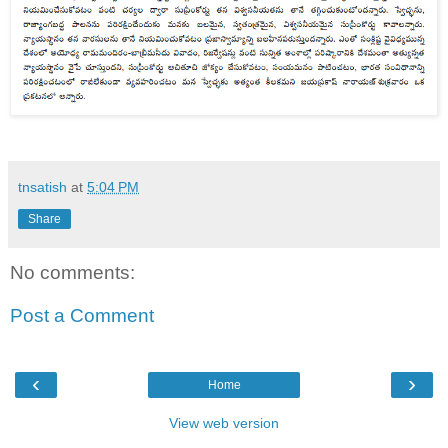
tnsatish
at
5:04 PM
Share
No comments:
Post a Comment
‹
›
Home
View web version