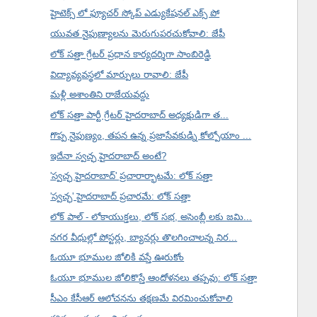
హైటెక్స్ లో ఫ్యూచర్ స్కోప్ ఎడ్యుకేషనల్ ఎక్స్ పో
యువత నైపుణ్యాలను మెరుగుపరచుకోవాలి: జేపీ
లోక్ సత్తా గ్రేటర్ ప్రధాన కార్యదర్శిగా సాంబిరెడ్డి
విద్యావ్యవస్థలో మార్పులు రావాలి: జేపీ
మళ్లీ అశాంతిని రాజేయవద్దు
లోక్ సత్తా పార్టీ గ్రేటర్ హైదరాబాద్ అధ్యక్షుడిగా త...
గొప్ప నైపుణ్యం, తపన ఉన్న ప్రజాసేవకుడ్ని కోల్పోయాం ...
ఇదేనా స్వచ్ఛ హైదరాబాద్ అంటే?
'స్వచ్ఛ హైదరాబాద్' ప్రచారార్భాటమే: లోక్ సత్తా
'స్వచ్ఛ' హైదరాబాద్ ప్రచారమే: లోక్ సత్తా
లోక్ పాల్ - లోకాయుక్తలు, లోక్ సభ, అసెంబ్లీ లకు జమి...
నగర వీధుల్లో పోస్టర్లు, బ్యానర్లు తొలగించాలన్న నిర...
ఓయూ భూముల జోలికి వస్తే ఊరుకోం
ఓయూ భూముల జోలికొస్తే ఆందోళనలు తప్పవు: లోక్ సత్తా
సీఎం కేసీఆర్ ఆలోచనను తక్షణమే విరమించుకోవాలి