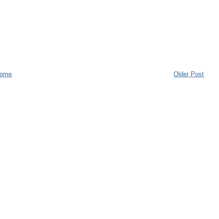
ome
Older Post