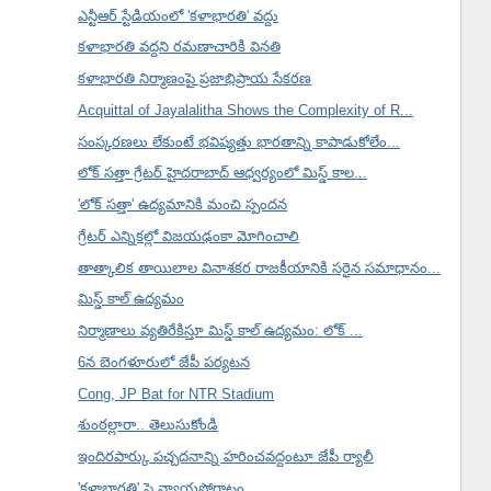
ఎన్టీఆర్ స్టేడియంలో 'కళాభారతి' వద్దు
కళాభారతి వద్దని రమణాచారికి వినతి
కళాభారతి నిర్మాణంపై ప్రజాభిప్రాయ సేకరణ
Acquittal of Jayalalitha Shows the Complexity of R...
సంస్కరణలు లేకుంటే భవిష్యత్తు భారతాన్ని కాపాడుకోలేం...
లోక్ సత్తా గ్రేటర్ హైదరాబాద్ ఆధ్వర్యంలో మిస్డ్ కాల...
'లోక్ సత్తా' ఉద్యమానికి మంచి స్పందన
గ్రేటర్ ఎన్నికల్లో విజయఢంకా మోగించాలి
తాత్కాలిక తాయిలాల వినాశకర రాజకీయానికి సరైన సమాధానం...
మిస్డ్ కాల్ ఉద్యమం
నిర్మాణాలు వ్యతిరేకిస్తూ మిస్డ్ కాల్ ఉద్యమం: లోక్ ...
6న బెంగళూరులో జేపీ పర్యటన
Cong, JP Bat for NTR Stadium
శుంఠల్లారా.. తెలుసుకోండి
ఇందిరపార్కు పచ్చదనాన్ని హరించవద్దంటూ జేపీ ర్యాలీ
'కళాభారతి' పై న్యాయపోరాటం