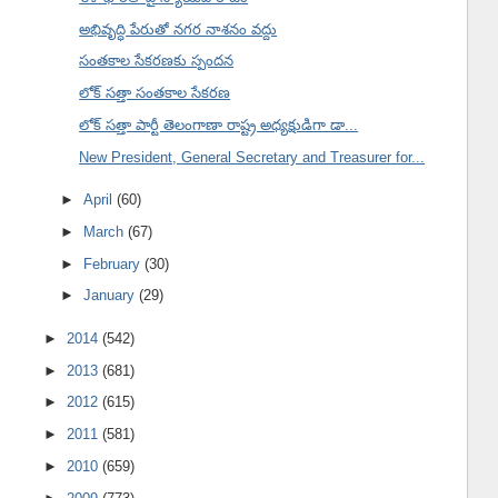
అభివృద్ధి పేరుతో నగర నాశనం వద్దు
సంతకాల సేకరణకు స్పందన
లోక్ సత్తా సంతకాల సేకరణ
లోక్ సత్తా పార్టీ తెలంగాణా రాష్ట్ర అధ్యక్షుడిగా డా...
New President, General Secretary and Treasurer for...
►
April
(60)
►
March
(67)
►
February
(30)
►
January
(29)
►
2014
(542)
►
2013
(681)
►
2012
(615)
►
2011
(581)
►
2010
(659)