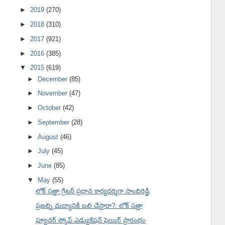
►
2019
(270)
►
2018
(310)
►
2017
(921)
►
2016
(385)
▼
2015
(619)
►
December
(85)
►
November
(47)
►
October
(42)
►
September
(28)
►
August
(46)
►
July
(45)
►
June
(85)
▼
May
(55)
లోక్ సత్తా గ్రేటర్ ప్రధాన కార్యదర్శిగా సాంబిరెడ్డి
ప్రజల్ని మద్యానికి బలి చేస్తారా?: లోక్ సత్తా
ఫ్యూచర్ స్కోప్ ఎడ్యుకేషన్ ఫెయిర్ ప్రారంభం