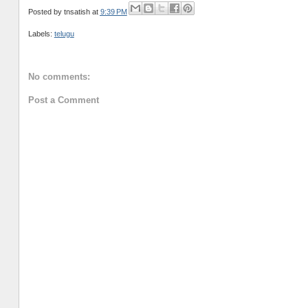
Posted by
tnsatish
at
9:39 PM
Labels:
telugu
No comments:
Post a Comment