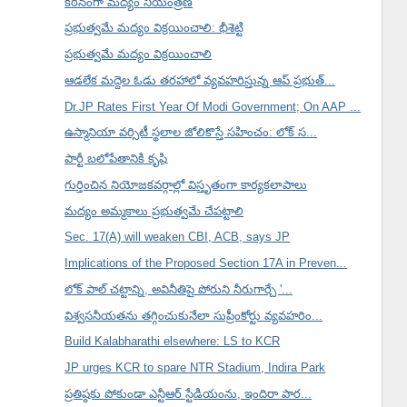
కఠినంగా మద్యం నియంత్రణ
ప్రభుత్వమే మద్యం విక్రయించాలి: భీశెట్టి
ప్రభుత్వమే మద్యం విక్రయించాలి
ఆడలేక మద్దెల ఓడు తరహాలో వ్యవహరిస్తున్న ఆప్ ప్రభుత్...
Dr.JP Rates First Year Of Modi Government; On AAP ...
ఉస్మానియా వర్సిటీ స్థలాల జోలికొస్తే సహించం: లోక్ స...
పార్టీ బలోపేతానికి కృషి
గుర్తించిన నియోజకవర్గాల్లో విస్తృతంగా కార్యకలాపాలు
మద్యం అమ్మకాలు ప్రభుత్వమే చేపట్టాలి
Sec. 17(A) will weaken CBI, ACB, says JP
Implications of the Proposed Section 17A in Preven...
లోక్ పాల్ చట్టాన్ని, అవినీతిపై పోరుని నీరుగార్చే '...
విశ్వసనీయతను తగ్గించుకునేలా సుప్రీంకోర్టు వ్యవహరిం...
Build Kalabharathi elsewhere: LS to KCR
JP urges KCR to spare NTR Stadium, Indira Park
ప్రతిష్ఠకు పోకుండా ఎన్టీఆర్ స్టేడియంను, ఇందిరా పార...