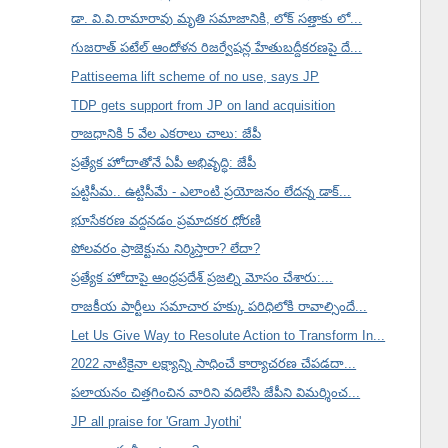
డా. వి.వి.రామారావు మృతి సమాజానికి, లోక్ సత్తాకు లో...
గుజరాత్ పటేల్ ఆందోళన రిజర్వేషన్ల హేతుబద్దీకరణపై దే...
Pattiseema lift scheme of no use, says JP
TDP gets support from JP on land acquisition
రాజధానికి 5 వేల ఎకరాలు చాలు: జేపీ
ప్రత్యేక హోదాతోనే ఏపీ అభివృద్ధి: జేపీ
పట్టిసీమ.. ఉట్టిసీమే - ఎలాంటి ప్రయోజనం లేదన్న డాక్...
భూసేకరణ వద్దనడం ప్రమాదకర ధోరణి
పోలవరం ప్రాజెక్టును నిర్మిస్తారా? లేదా?
ప్రత్యేక హోదాపై ఆంధ్రప్రదేశ్ ప్రజల్ని మోసం చేశారు:...
రాజకీయ పార్టీలు సమాచార హక్కు పరిధిలోకి రావాల్సిందే...
Let Us Give Way to Resolute Action to Transform In...
2022 నాటికైనా లక్ష్యాన్ని సాధించే కార్యాచరణ చేపడదా...
పలాయనం చిత్తగించిన వారిని వదిలేసి జేపీని విమర్శించ...
JP all praise for 'Gram Jyothi'