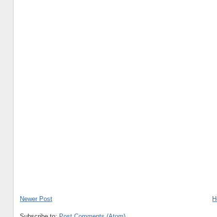
Newer Post
H
Subscribe to:
Post Comments (Atom)