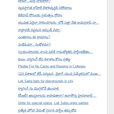
బాబూ.. మళ్లీ నాటకాలా?
వ్యవస్థాగత లోపాలే దేశాభివృద్ధికి నిరోధకాలు
కేజీహెచ్ రోగులకు ప్రభుత్వం ద్రోహం
యువత ఏదైనా సాధించగలరు: లోక్ సత్తా నేత జయప్రకాష్ నా...
రాష్ట్రానికి నష్టమని అప్పుడే చెప్పా
ఎంతకాలం ఈ డ్రామాలు?
సంక్షేమమా.. సంక్షోభమా?
స్వయంపాలనకు నాంది పలికే గ్రామజ్యోతిని పార్టీలకతీతం...
కులం, ర్యాగింగ్ లేని కళాశాల కోసం ప్రతిజ్ఞ
Pledge For No Caste and Ragging in Colleges
12న విశాఖలో జేపీ పర్యటన, వైజాగ్ యువ సమ్మేళనంలో ముఖ...
Lok Satta bats for playgrounds in city
ర్యాగింగ్ ను మొగ్గలోనే తుంచాలి
కేసీఆర్! ఆటస్థలాలను కాపాడతారా? అనారోగ్య హైదరాబాద్ ...
Unite for special status, Lok Satta urges parties
ప్రత్యేక హోదా పేరుతో ప్రధాన పార్టీల తప్పుదోవ