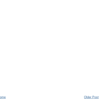
ome
Older Post