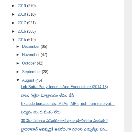
►
2019
(270)
►
2018
(310)
►
2017
(921)
►
2016
(385)
▼
2015
(619)
►
December
(85)
►
November
(47)
►
October
(42)
►
September
(28)
▼
August
(46)
Lok Satta Party Income And Expenditure (2014-15)
బాబు గట్టిగా మాట్లాడడం లేదు: జేపీ
Exclude bureaucrats, MLAs, MPs, rich from reservat...
విద్యను మించి మతం లేదు
30 వేల ఎకరాలు సమీకరించాక ఇంకా భూసేకరణ ఎందుకు?
హైదరాబాద్ అభివృద్ధికి అవరోధంగా మారిన ఎమ్మెల్యేల పన...