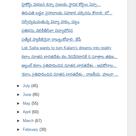
హైకోర్టు విభజన కన్నా ప్రజలకు స్థానిక కోర్టుల ఏర్పా...
తిరుపతి లడ్డూ ప్రసాదాలకు సహకార చక్కెరను కొనాలి: లో...
నిర్వీర్యమవుతున్న విద్యా హక్కు చట్టం
ప్రతిభను వెలికితీసేలా విద్యాబోధన
ప్రత్యేక ప్యాకేజీనైనా రాబట్టుకోవాలి: జేపీ
Lok Satta wants to turn Kalam's dreams into reality
కలాం నూతన భారతదేశం కల నెరవేరటానికి 6 సూత్రాల తక్షణ...
అబ్దుల్ కలాం ప్రతిపాదించిన నూతన భారతదేశం - అవరోధాల...
'కలాం ప్రతిపాదించిన నూతన భారతదేశం - రాజకీయ, పాలనా ...
►
July
(45)
►
June
(85)
►
May
(55)
►
April
(60)
►
March
(67)
►
February
(30)