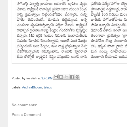
Posted by
tnsatish
at
9:40 PM
Labels:
AndhraBhoomi
,
telugu
No comments:
Post a Comment