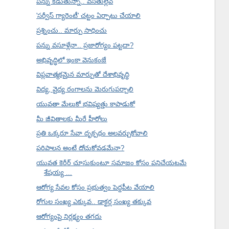
పన్ను కడుతున్నా.. వసతుల్లేవ్
'సర్వీస్ గ్యారెంటీ' చట్టం ఏర్పాటు చేయాలి
ప్రశ్నించు.. మార్పు సాధించు
పన్ను వసూళ్లేనా.. ప్రజారోగ్యం పట్టదా?
అభివృద్ధిలో ఇంకా వెనుకంజే
విప్లవాత్మకమైన మార్పుతో దేశాభివృద్ధి
విద్య, వైద్య రంగాలను మెరుగుపర్చాలి
యువతా మేలుకో భవిష్యత్తు కాపాడుకో
మీ జీవితాలకు మీరే హీరోలు
ప్రతి ఒక్కరూ సేవా దృక్పథం అలవర్చుకోవాలి
పరిపాలన అంటే దోచుకోవడమేనా?
యువత కెరీర్ చూసుకుంటూ సమాజం కోసం పనిచేయటమే
శేషయ్య ...
ఆరోగ్య సేవల కోసం ప్రభుత్వం పెద్దపీట వేయాలి
రోగుల సంఖ్య ఎక్కువ.. డాక్టర్ల సంఖ్య తక్కువ
ఆరోగ్యంపై నిర్లక్ష్యం తగదు