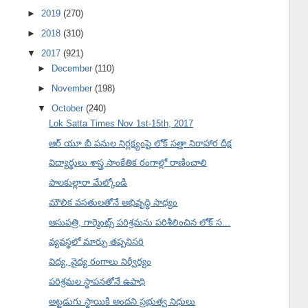
►
2019
(270)
►
2018
(310)
▼
2017
(921)
►
December
(110)
►
November
(198)
▼
October
(240)
Lok Satta Times Nov 1st-15th, 2017
ఆర్ యూ బీ పనుల నిర్లక్ష్యంపై లోక్ సత్తా నిరాహార దీక్ష
విద్యార్థులు శాస్త్ర సాంకేతిక రంగాల్లో రాణించాలి
పాలకుల్లారా మేల్కోండి
మౌలిక వసతులతోనే అభివృద్ధి సాధ్యం
ఆసుపత్రి, గార్మెంట్స్ పరిశ్రమను పరిశీలించిన లోక్ స...
వ్యవస్థలో మార్పు తప్పనిసరి
విద్య, వైద్య రంగాలు నిర్వీర్యం
పరిశ్రమల స్థాపనతోనే ఉపాధి
అట్టడుగు స్థాయికి అందని ప్రభుత్వ నిధులు