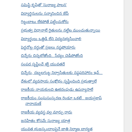
సమిష్టి కృషితో 'సురాజ్య పాలన'
విద్యార్థినులను సన్మానించిన జేపీ
గిట్టుబాటు లేకపోతే పట్టించుకోరు
ప్రభుత్వ విధానాలే రైతులను నట్టేట ముంచుతున్నాయి
విద్యార్థులు ఒత్తిడి లేని విద్యనభ్యసించాలి
పెద్దనోట్ల రద్దుతో ప్రజలు నష్టపోయారు
చిన్నేరు చిన్నబోతోంది.. సేద్యం చెడిపోతోంది
సంపద సృష్టించే శక్తి యువతదే
చిన్నేరు, దబ్బలగుట్ట నిర్వాసితులకు నష్టపరిహారం ఇవ్...
దేశంలో వ్యవసాయ సంక్షోభం సృష్టించింది ప్రభుత్వాలే
రాజకీయ నాయకులవి ఊకదంపుడు ఉపన్యాసాలే
రాజకీయం సంఘసంస్కరణ రెండూ ఒకటే.. జయప్రకాష్
నారాయణ్
రాజకీయ వ్యవస్థ వల్ల మార్పు రాదు
జనహితం కోసమే సురాజ్య యాత్ర
యువత భుజస్కందాలపైనే జాతి నిర్మాణ బాధ్యత