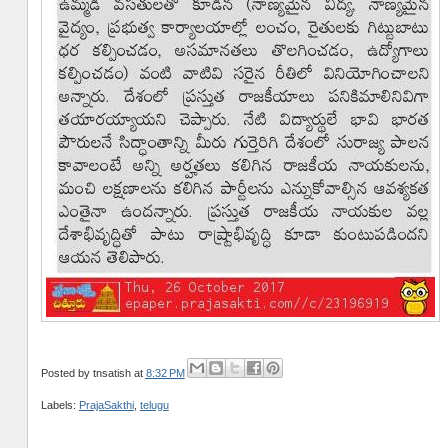
Posted by
tnsatish
at
8:32 PM
Labels:
PrajaSakthi
,
telugu