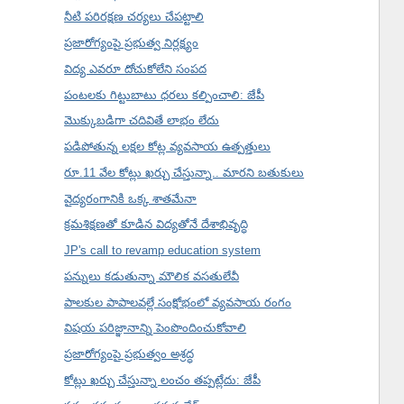
నీటి పరిరక్షణ చర్యలు చేపట్టాలి
ప్రజారోగ్యంపై ప్రభుత్వ నిర్లక్ష్యం
విద్య ఎవరూ దోచుకోలేని సంపద
పంటలకు గిట్టుబాటు ధరలు కల్పించాలి: జేపీ
మొక్కుబడిగా చదివితే లాభం లేదు
పడిపోతున్న లక్షల కోట్ల వ్యవసాయ ఉత్పత్తులు
రూ.11 వేల కోట్లు ఖర్చు చేస్తున్నా.. మారని బతుకులు
వైద్యరంగానికి ఒక్క శాతమేనా
క్రమశిక్షణతో కూడిన విద్యతోనే దేశాభివృద్ధి
JP's call to revamp education system
పన్నులు కడుతున్నా మౌలిక వసతులేవీ
పాలకుల పాపాలవల్లే సంక్షోభంలో వ్యవసాయ రంగం
విషయ పరిజ్ఞానాన్ని పెంపొందించుకోవాలి
ప్రజారోగ్యంపై ప్రభుత్వం అశ్రద్ధ
కోట్లు ఖర్చు చేస్తున్నా లంచం తప్పట్లేదు: జేపీ