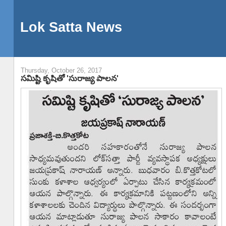
Lok Satta News
Thursday, October 26, 2017
సమిష్టి కృషితో 'సురాజ్య పాలన'