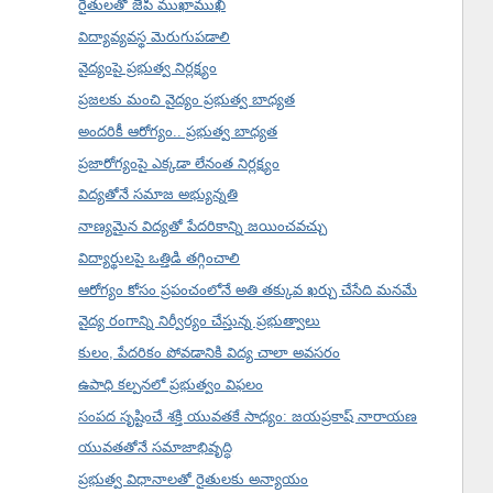
రైతులతో జేపీ ముఖాముఖి
విద్యావ్యవస్థ మెరుగుపడాలి
వైద్యంపై ప్రభుత్వ నిర్లక్ష్యం
ప్రజలకు మంచి వైద్యం ప్రభుత్వ బాధ్యత
అందరికీ ఆరోగ్యం.. ప్రభుత్వ బాధ్యత
ప్రజారోగ్యంపై ఎక్కడా లేనంత నిర్లక్ష్యం
విద్యతోనే సమాజ అభ్యున్నతి
నాణ్యమైన విద్యతో పేదరికాన్ని జయించవచ్చు
విద్యార్థులపై ఒత్తిడి తగ్గించాలి
ఆరోగ్యం కోసం ప్రపంచంలోనే అతి తక్కువ ఖర్చు చేసేది మనమే
వైద్య రంగాన్ని నిర్వీర్యం చేస్తున్న ప్రభుత్వాలు
కులం, పేదరికం పోవడానికి విద్య చాలా అవసరం
ఉపాధి కల్పనలో ప్రభుత్వం విఫలం
సంపద సృష్టించే శక్తి యువతకే సాధ్యం: జయప్రకాష్ నారాయణ
యువతతోనే సమాజాభివృద్ధి
ప్రభుత్వ విధానాలతో రైతులకు అన్యాయం