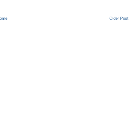
ome
Older Post