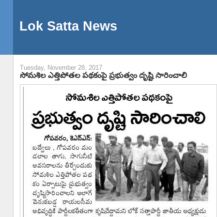
Lok Satta News
Tuesday, November 28, 2017
సోమశిల ఎత్తిపోతల పథకంపై ప్రభుత్వం దృష్టి సారించాలి