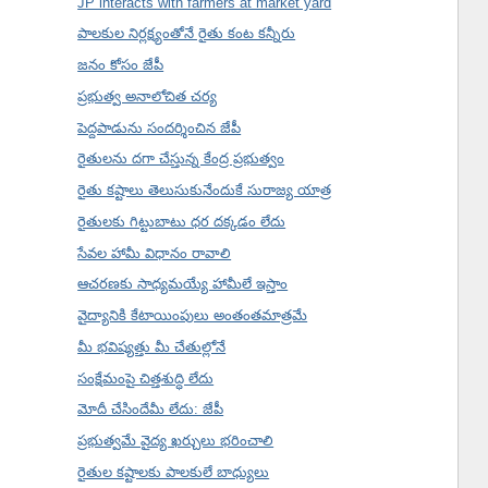
JP interacts with farmers at market yard
పాలకుల నిర్లక్ష్యంతోనే రైతు కంట కన్నీరు
జనం కోసం జేపీ
ప్రభుత్వ అనాలోచిత చర్య
పెద్దపాడును సందర్శించిన జేపీ
రైతులను దగా చేస్తున్న కేంద్ర ప్రభుత్వం
రైతు కష్టాలు తెలుసుకునేందుకే సురాజ్య యాత్ర
రైతులకు గిట్టుబాటు ధర దక్కడం లేదు
సేవల హామీ విధానం రావాలి
ఆచరణకు సాధ్యమయ్యే హామీలే ఇస్తాం
వైద్యానికి కేటాయింపులు అంతంతమాత్రమే
మీ భవిష్యత్తు మీ చేతుల్లోనే
సంక్షేమంపై చిత్తశుద్ధి లేదు
మోదీ చేసిందేమీ లేదు: జేపీ
ప్రభుత్వమే వైద్య ఖర్చులు భరించాలి
రైతుల కష్టాలకు పాలకులే బాధ్యులు