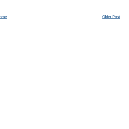
ome
Older Post