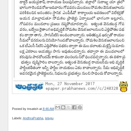
Posted by
tnsatish
at
8:46 AM
Labels:
AndhraPrabha
,
telugu