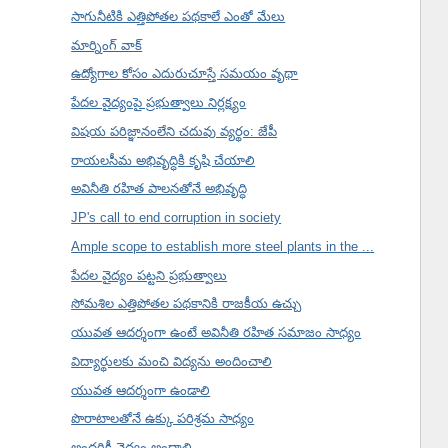
సాగునీటికి ఎత్తిపోతల పథకాలే ఎంతో మేలు
మార్నింగ్ వాక్
ఉద్యోగాల కోసం ఎదురుచూస్తే సమయం వృథా
పేదల వైద్యంపై ప్రభుత్వాలు నిర్లక్ష్యం
విషయ పరిజ్ఞానంలేని చదువు వ్యర్థం: జేపీ
రాయలసీమ అభివృద్ధికి కృషి చేయాలి
అవినీతి రహిత పాలనతోనే అభివృద్ధి
JP's call to end corruption in society
Ample scope to establish more steel plants in the ...
పేదల వైద్యం పట్టని ప్రభుత్వాలు
సోమశిల ఎత్తిపోతల పథకానికి రాజకీయ ఉచ్చు
యువత ఆదర్శంగా ఉంటే అవినీతి రహిత సమాజం సాధ్యం
విద్యార్థులకు మంచి విద్యను అందించాలి
యువత ఆదర్శంగా ఉండాలి
పొరాటాలతోనే ఉక్కు పరిశ్రమ సాధ్యం
అందరికీ వైద్యం అందాలి