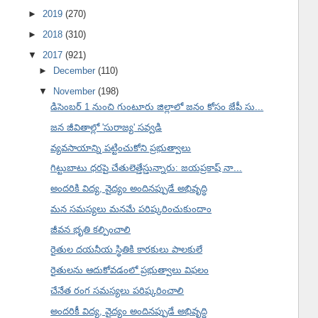
►
2019
(270)
►
2018
(310)
▼
2017
(921)
►
December
(110)
▼
November
(198)
డిసెంబర్ 1 నుంచి గుంటూరు జిల్లాలో జనం కోసం జేపీ సు...
జన జీవితాల్లో 'సురాజ్య' సవ్వడి
వ్యవసాయాన్ని పట్టించుకోని ప్రభుత్వాలు
గిట్టుబాటు ధరపై చేతులెత్తేస్తున్నారు: జయప్రకాష్ నా...
అందరికి విద్య, వైద్యం అందినప్పుడే అభివృద్ధి
మన సమస్యలు మనమే పరిష్కరించుకుందాం
జీవన భృతి కల్పించాలి
రైతుల దయనీయ స్థితికి కారకులు పాలకులే
రైతులను ఆదుకోవడంలో ప్రభుత్వాలు విఫలం
చేనేత రంగ సమస్యలు పరిష్కరించాలి
అందరికీ విద్య, వైద్యం అందినప్పుడే అభివృద్ధి