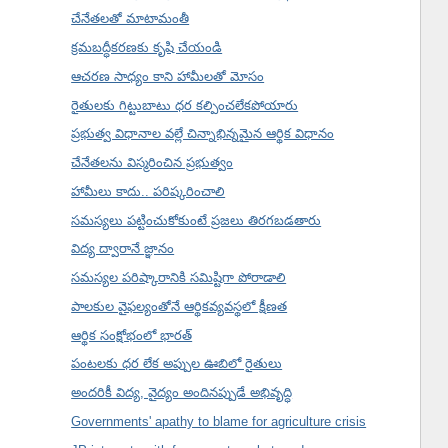
చేనేతలతో మాటామంతీ
క్రమబద్ధీకరణకు కృషి చేయండి
ఆచరణ సాధ్యం కాని హామీలతో మోసం
రైతులకు గిట్టుబాటు ధర కల్పించలేకపోయారు
ప్రభుత్వ విధానాల వల్లే చిన్నాభిన్నమైన ఆర్థిక విధానం
చేనేతలను విస్మరించిన ప్రభుత్వం
హామీలు కాదు.. పరిష్కరించాలి
సమస్యలు పట్టించుకోకుంటే ప్రజలు తిరగబడతారు
విద్య ద్వారానే జ్ఞానం
సమస్యల పరిష్కారానికి సమిష్టిగా పోరాడాలి
పాలకుల వైఫల్యంతోనే ఆర్థికవ్యవస్థలో క్షీణత
ఆర్థిక సంక్షోభంలో భారత్
పంటలకు ధర లేక అప్పుల ఊబిలో రైతులు
అందరికీ విద్య, వైద్యం అందినప్పుడే అభివృద్ధి
Governments' apathy to blame for agriculture crisis