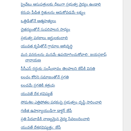
ప్రైవేటు ఆసుపత్రులకు ధీటుగా ప్రభుత్వ వైద్యం ఉండాలి
కరువు పీడిత రైతులను ఆదుకోవడమే లక్ష్యం
ఒత్తిడితోనే ఆత్మహత్యలు
చైతన్యంతోనే సుపరిపాలన సాధ్యం
ప్రభుత్వ పథకాలు అర్హులకందాలి
యువత కృషితోనే గ్రామాల అభివృద్ధి
మన వనరులను మనమే ఉపయోగించుకోవాలి: జయప్రకాష్
నారాయణ
సీసీఎస్ రద్దుకు సంఘీభావం తెలపాలని జేపీకి వినతి
లంచం కోరని సమాజంతోనే ప్రగతి
లంచమే ప్రగతికి శత్రువు
యువతే దేశ భవిష్యత్
సోమశిల ఎత్తిపోతల పథకంపై ప్రభుత్వం దృష్టి సారించాలి
గణిత ఉపాధ్యాయుడిగా డాక్టర్ జేపీ
ప్రతి పేదవాడికి నాణ్యమైన వైద్య సేవలందించాలి
యువతే దేశభవిష్యత్తు: జేపీ