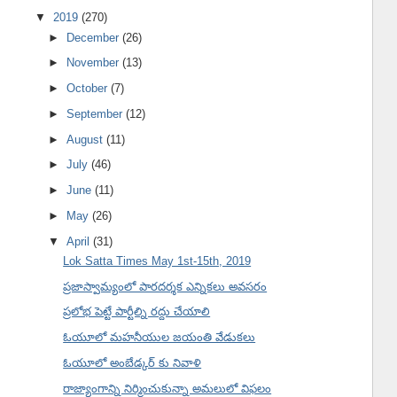
▼
2019
(270)
►
December
(26)
►
November
(13)
►
October
(7)
►
September
(12)
►
August
(11)
►
July
(46)
►
June
(11)
►
May
(26)
▼
April
(31)
Lok Satta Times May 1st-15th, 2019
ప్రజాస్వామ్యంలో పారదర్శక ఎన్నికలు అవసరం
ప్రలోభ పెట్టే పార్టీల్ని రద్దు చేయాలి
ఓయూలో మహనీయుల జయంతి వేడుకలు
ఓయూలో అంబేడ్కర్ కు నివాళి
రాజ్యాంగాన్ని నిర్మించుకున్నా అమలులో విఫలం