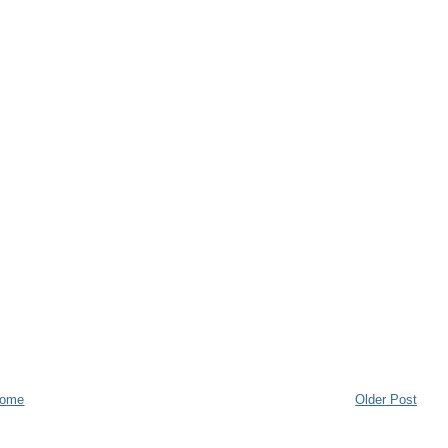
ome
Older Post