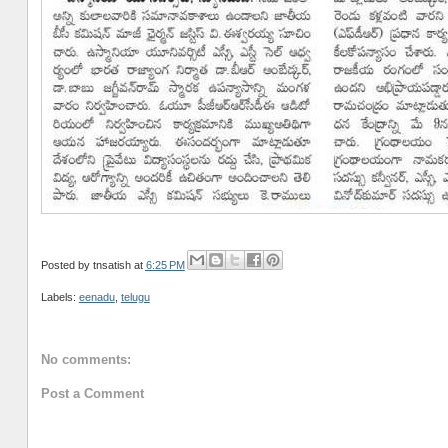
Posted by
tnsatish
at
6:25 PM
Labels:
eenadu
,
telugu
No comments:
Post a Comment