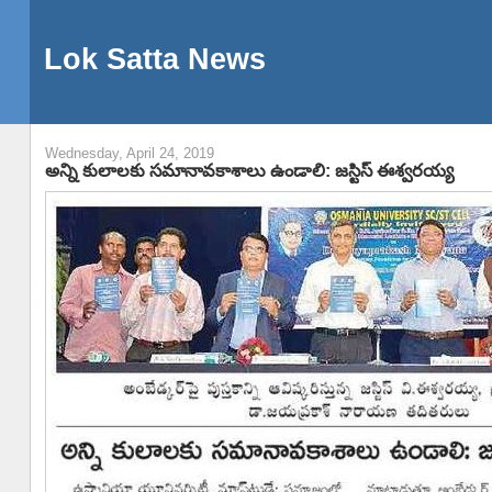
Lok Satta News
Wednesday, April 24, 2019
అన్ని కులాలకు సమానావకాశాలు ఉండాలి: జస్టిస్ ఈశ్వరయ్య