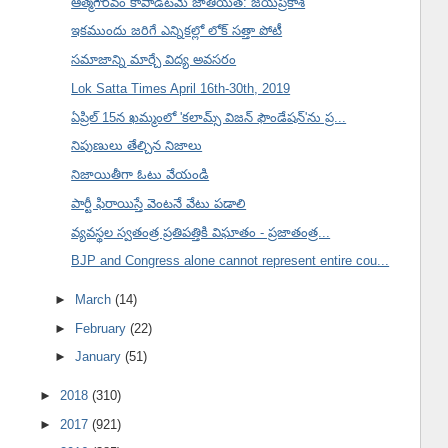
ఆత్మగౌరవం కాపాడటమే జాతీయత: జయప్రకాశ్
ఇకముందు జరిగే ఎన్నికల్లో లోక్ సత్తా పోటీ
సమాజాన్ని మార్చే విద్య అవసరం
Lok Satta Times April 16th-30th, 2019
ఏప్రిల్ 15న ఖమ్మంలో 'కలామ్స్ విజన్ ఫౌండేషన్'ను ప్ర...
నిపుణులు తేల్చిన నిజాలు
నిజాయితీగా ఓటు వేయండి
పార్టీ ఫిరాయిస్తే వెంటనే వేటు పడాలి
వ్యవస్థల స్వతంత్ర ప్రతిపత్తికి విఘాతం - ప్రజాతంత్ర...
BJP and Congress alone cannot represent entire cou...
►
March
(14)
►
February
(22)
►
January
(51)
►
2018
(310)
►
2017
(921)