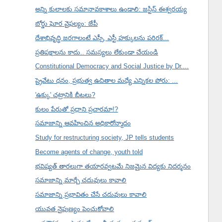
అన్ని కులాలకు సమానావకాశాలు ఉండాలి: జస్టిస్ ఈశ్వరయ్య
బోర్డు ఘోర వైఫల్యం: జేపీ
దేశాభివృద్ధి జరగాలంటే ఎస్సీ, ఎస్టీ హక్కులను పరిరక్...
ప్రతిపక్షాలను కాదు.. సమస్యలు లేకుండా చేయండి
Constitutional Democracy and Social Justice by Dr....
ప్రైవేటు ధనం, ప్రభుత్వ ఉచితాల మధ్యే ఎన్నికల పోరు: ...
'ఉక్కు' చట్రానికి బీటలు?
కులం పేరుతో ప్రధాని ప్రచారమా!?
సమాజాన్ని ఆవహించిన అధికారోన్మాదం
Study for restructuring society, JP tells students
Become agents of change, youth told
భవిష్యత్ తారలుగా తయారవ్వటమే నిజమైన విద్యకు నిదర్శనం
సమాజాన్ని మార్చే చదువులు కావాలి
సమాజాన్ని ప్రభావితం చేసే చదువులు కావాలి
యువత నైపుణ్యం పెంచుకోవాలి