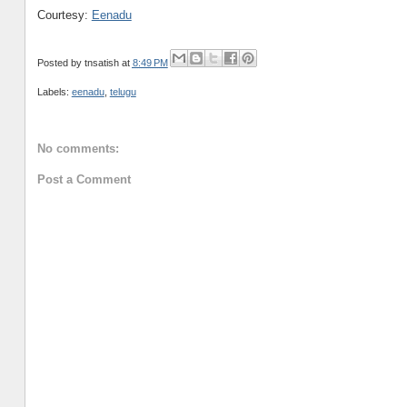
Courtesy:
Eenadu
Posted by
tnsatish
at
8:49 PM
Labels:
eenadu
,
telugu
No comments:
Post a Comment