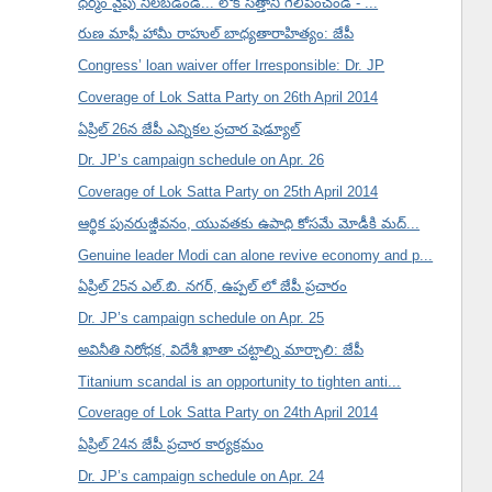
ధర్మం వైపు నిలబడండి... లోక్ సత్తాని గెలిపించండి - ...
రుణ మాఫీ హామీ రాహుల్ బాధ్యతారాహిత్యం: జేపీ
Congress’ loan waiver offer Irresponsible: Dr. JP
Coverage of Lok Satta Party on 26th April 2014
ఏప్రిల్ 26న జేపీ ఎన్నికల ప్రచార షెడ్యూల్
Dr. JP’s campaign schedule on Apr. 26
Coverage of Lok Satta Party on 25th April 2014
ఆర్థిక పునరుజ్జీవనం, యువతకు ఉపాధి కోసమే మోడీకి మద్...
Genuine leader Modi can alone revive economy and p...
ఏప్రిల్ 25న ఎల్.బి. నగర్, ఉప్పల్ లో జేపీ ప్రచారం
Dr. JP’s campaign schedule on Apr. 25
అవినీతి నిరోధక, విదేశీ ఖాతా చట్టాల్ని మార్చాలి: జేపీ
Titanium scandal is an opportunity to tighten anti...
Coverage of Lok Satta Party on 24th April 2014
ఏప్రిల్ 24న జేపీ ప్రచార కార్యక్రమం
Dr. JP’s campaign schedule on Apr. 24