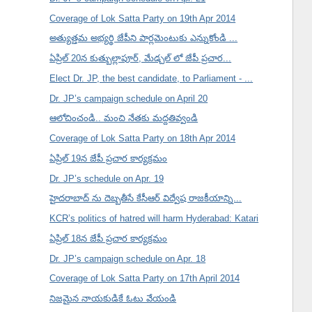
Coverage of Lok Satta Party on 19th Apr 2014
అత్యుత్తమ అభ్యర్థి జేపీని పార్లమెంటుకు ఎన్నుకోండి ...
ఏప్రిల్ 20న కుత్బుల్లాపూర్, మేడ్చల్ లో జేపీ ప్రచార...
Elect Dr. JP, the best candidate, to Parliament - ...
Dr. JP’s campaign schedule on April 20
ఆలోచించండి.. మంచి నేతకు మద్దతివ్వండి
Coverage of Lok Satta Party on 18th Apr 2014
ఏప్రిల్ 19న జేపీ ప్రచార కార్యక్రమం
Dr. JP’s schedule on Apr. 19
హైదరాబాద్ ను దెబ్బతీసే కేసీఆర్ విద్వేష రాజకీయాన్ని...
KCR’s politics of hatred will harm Hyderabad: Katari
ఏప్రిల్ 18న జేపీ ప్రచార కార్యక్రమం
Dr. JP’s campaign schedule on Apr. 18
Coverage of Lok Satta Party on 17th April 2014
నిజమైన నాయకుడికే ఓటు వేయండి