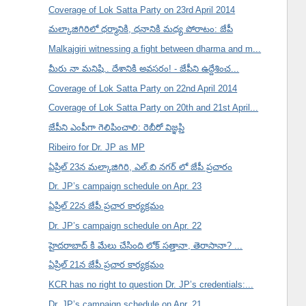
Coverage of Lok Satta Party on 23rd April 2014
మల్కాజిగిరిలో ధర్మానికి, ధనానికి మధ్య పోరాటం: జేపీ
Malkajgiri witnessing a fight between dharma and m...
మీరు నా మనిషి.. దేశానికి అవసరం! - జేపీని ఉద్దేశించ...
Coverage of Lok Satta Party on 22nd April 2014
Coverage of Lok Satta Party on 20th and 21st April...
జేపీని ఎంపీగా గెలిపించాలి: రెబీరో విజ్ఞప్తి
Ribeiro for Dr. JP as MP
ఏప్రిల్ 23న మల్కాజిగిరి, ఎల్.బి నగర్ లో జేపీ ప్రచారం
Dr. JP’s campaign schedule on Apr. 23
ఏప్రిల్ 22న జేపీ ప్రచార కార్యక్రమం
Dr. JP’s campaign schedule on Apr. 22
హైదరాబాద్ కి మేలు చేసింది లోక్ సత్తానా, తెరాసానా? ...
ఏప్రిల్ 21న జేపీ ప్రచార కార్యక్రమం
KCR has no right to question Dr. JP’s credentials:...
Dr. JP’s campaign schedule on Apr. 21