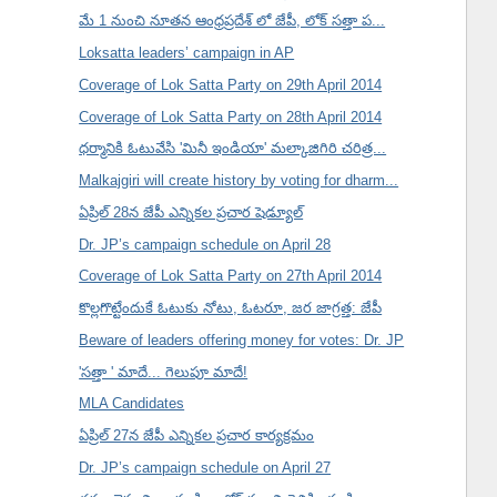
మే 1 నుంచి నూతన ఆంధ్రప్రదేశ్ లో జేపీ, లోక్ సత్తా ప...
Loksatta leaders’ campaign in AP
Coverage of Lok Satta Party on 29th April 2014
Coverage of Lok Satta Party on 28th April 2014
ధర్మానికి ఓటువేసి 'మినీ ఇండియా' మల్కాజిగిరి చరిత్ర...
Malkajgiri will create history by voting for dharm...
ఏప్రిల్ 28న జేపీ ఎన్నికల ప్రచార షెడ్యూల్
Dr. JP’s campaign schedule on April 28
Coverage of Lok Satta Party on 27th April 2014
కొల్లగొట్టేందుకే ఓటుకు నోటు, ఓటరూ, జర జాగ్రత్త: జేపీ
Beware of leaders offering money for votes: Dr. JP
'సత్తా ' మాదే... గెలుపూ మాదే!
MLA Candidates
ఏప్రిల్ 27న జేపీ ఎన్నికల ప్రచార కార్యక్రమం
Dr. JP’s campaign schedule on April 27