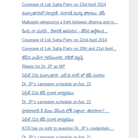
Coverage of Lok Satta Party on 23rd April 2014
మల్కాజిగిరిలో ధర్మానికి, ధనానికి మధ్య పోరాటం: జేపీ
Malkajgiri witnessing a fight between dharma and m...
మీరు నా మనిషి.. దేశానికి అవసరం! - జేపీని ఉద్దేశించ...
Coverage of Lok Satta Party on 22nd April 2014
Coverage of Lok Satta Party on 20th and 21st April...
జేపీని ఎంపీగా గెలిపించాలి: రెబీరో విజ్ఞప్తి
Ribeiro for Dr. JP as MP
ఏప్రిల్ 23న మల్కాజిగిరి, ఎల్.బి నగర్ లో జేపీ ప్రచారం
Dr. JP’s campaign schedule on Apr. 23
ఏప్రిల్ 22న జేపీ ప్రచార కార్యక్రమం
Dr. JP’s campaign schedule on Apr. 22
హైదరాబాద్ కి మేలు చేసింది లోక్ సత్తానా, తెరాసానా? ...
ఏప్రిల్ 21న జేపీ ప్రచార కార్యక్రమం
KCR has no right to question Dr. JP’s credentials:...
Dr. JP’s campaign schedule on Apr. 21