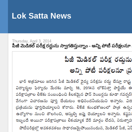
Lok Satta News
Thursday, April 3, 2014
పీజీ మెడికల్ పరీక్ష రద్దును స్వాగతిస్తున్నాం - అన్ని పోటీ పరీక్షలనూ