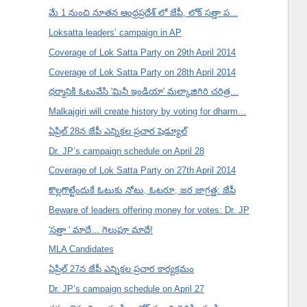
మే 1 నుంచి నూతన ఆంధ్రప్రదేశ్ లో జేపీ, లోక్ సత్తా ప...
Loksatta leaders’ campaign in AP
Coverage of Lok Satta Party on 29th April 2014
Coverage of Lok Satta Party on 28th April 2014
ధర్మానికి ఓటువేసి 'మినీ ఇండియా' మల్కాజిగిరి చరిత్ర...
Malkajgiri will create history by voting for dharm...
ఏప్రిల్ 28న జేపీ ఎన్నికల ప్రచార షెడ్యూల్
Dr. JP’s campaign schedule on April 28
Coverage of Lok Satta Party on 27th April 2014
కొల్లగొట్టేందుకే ఓటుకు నోటు, ఓటరూ, జర జాగ్రత్త: జేపీ
Beware of leaders offering money for votes: Dr. JP
'సత్తా ' మాదే... గెలుపూ మాదే!
MLA Candidates
ఏప్రిల్ 27న జేపీ ఎన్నికల ప్రచార కార్యక్రమం
Dr. JP’s campaign schedule on April 27