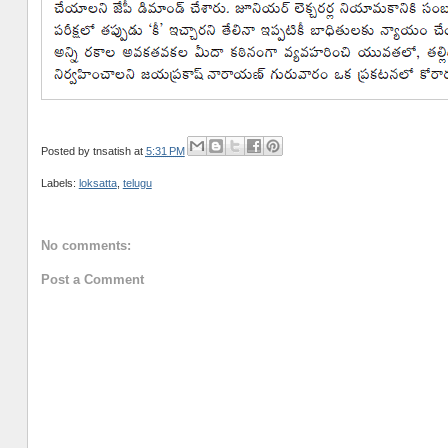
Posted by
tnsatish
at
5:31 PM
Labels:
loksatta
,
telugu
No comments:
Post a Comment