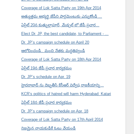
Coverage of Lok Satta Party on 19th Apr 2014
అత్యుత్తమ అభ్యర్థి జేపీని పార్లమెంటుకు ఎన్నుకోండి ...
ఏప్రిల్ 20న కుత్బుల్లాపూర్, మేడ్చల్ లో జేపీ ప్రచార...
Elect Dr. JP, the best candidate, to Parliament - ...
Dr. JP’s campaign schedule on April 20
ఆలోచించండి.. మంచి నేతకు మద్దతివ్వండి
Coverage of Lok Satta Party on 18th Apr 2014
ఏప్రిల్ 19న జేపీ ప్రచార కార్యక్రమం
Dr. JP’s schedule on Apr. 19
హైదరాబాద్ ను దెబ్బతీసే కేసీఆర్ విద్వేష రాజకీయాన్ని...
KCR’s politics of hatred will harm Hyderabad: Katari
ఏప్రిల్ 18న జేపీ ప్రచార కార్యక్రమం
Dr. JP’s campaign schedule on Apr. 18
Coverage of Lok Satta Party on 17th April 2014
నిజమైన నాయకుడికే ఓటు వేయండి