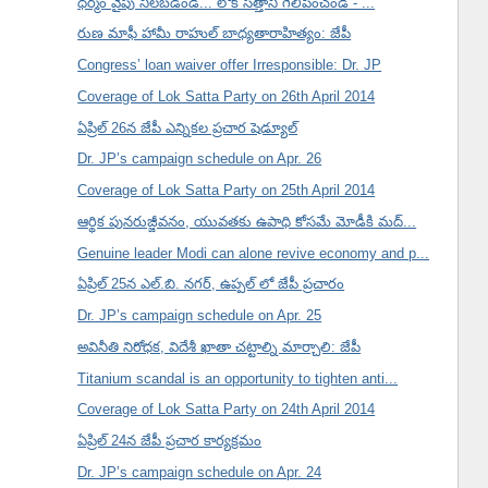
ధర్మం వైపు నిలబడండి... లోక్ సత్తాని గెలిపించండి - ...
రుణ మాఫీ హామీ రాహుల్ బాధ్యతారాహిత్యం: జేపీ
Congress’ loan waiver offer Irresponsible: Dr. JP
Coverage of Lok Satta Party on 26th April 2014
ఏప్రిల్ 26న జేపీ ఎన్నికల ప్రచార షెడ్యూల్
Dr. JP’s campaign schedule on Apr. 26
Coverage of Lok Satta Party on 25th April 2014
ఆర్థిక పునరుజ్జీవనం, యువతకు ఉపాధి కోసమే మోడీకి మద్...
Genuine leader Modi can alone revive economy and p...
ఏప్రిల్ 25న ఎల్.బి. నగర్, ఉప్పల్ లో జేపీ ప్రచారం
Dr. JP’s campaign schedule on Apr. 25
అవినీతి నిరోధక, విదేశీ ఖాతా చట్టాల్ని మార్చాలి: జేపీ
Titanium scandal is an opportunity to tighten anti...
Coverage of Lok Satta Party on 24th April 2014
ఏప్రిల్ 24న జేపీ ప్రచార కార్యక్రమం
Dr. JP’s campaign schedule on Apr. 24