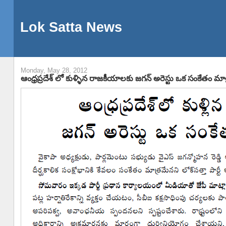
Lok Satta News
Monday, May 28, 2012
ఆంధ్రప్రదేశ్ లో కుళ్ళిన రాజకీయాలకు జగన్ అరెస్టు ఒక సంకేతం మాత