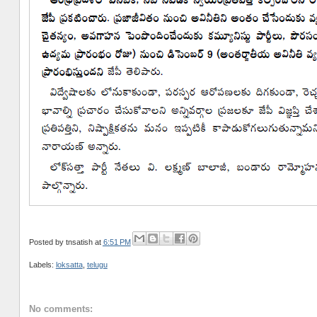
Posted by
tnsatish
at
6:51 PM
Labels:
loksatta
,
telugu
No comments: