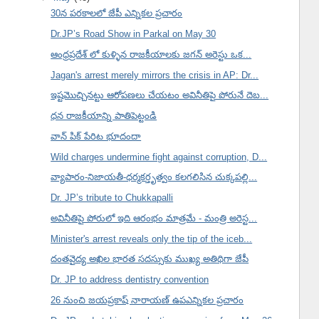
30న పరకాలలో జేపీ ఎన్నికల ప్రచారం
Dr.JP’s Road Show in Parkal on May 30
ఆంధ్రప్రదేశ్ లో కుళ్ళిన రాజకీయాలకు జగన్ అరెస్టు ఒక...
Jagan's arrest merely mirrors the crisis in AP: Dr...
ఇష్టమొచ్చినట్టు ఆరోపణలు చేయటం అవినీతిపై పోరునే దెబ...
ధన రాజకీయాన్ని పాతిపెట్టండి
వాన్ పిక్ పేరిట భూదందా
Wild charges undermine fight against corruption, D...
వ్యాపారం-నిజాయతీ-ధర్మకర్తృత్వం కలగలిసిన చుక్కపల్లి...
Dr. JP’s tribute to Chukkapalli
అవినీతిపై పోరులో ఇది ఆరంభం మాత్రమే - మంత్రి అరెస్ట...
Minister's arrest reveals only the tip of the iceb...
దంతవైద్య అఖిల భారత సదస్సుకు ముఖ్య అతిథిగా జేపీ
Dr. JP to address dentistry convention
26 నుంచి జయప్రకాష్ నారాయణ్ ఉపఎన్నికల ప్రచారం