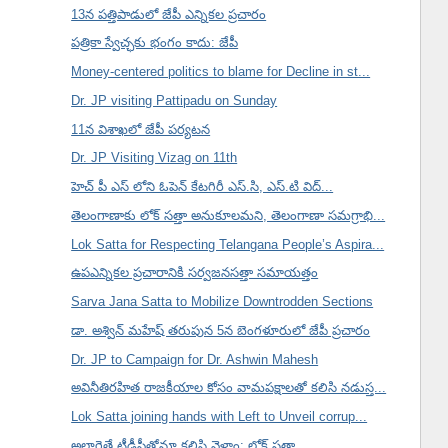
13న పత్తిపాడులో జేపీ ఎన్నికల ప్రచారం
పత్రికా స్వేచ్ఛకు భంగం కాదు: జేపీ
Money-centered politics to blame for Decline in st...
Dr. JP visiting Pattipadu on Sunday
11న విశాఖలో జేపీ పర్యటన
Dr. JP Visiting Vizag on 11th
హెచ్ పీ ఎస్ లోని ఓపెన్ కేటగిరీ ఎస్.సి, ఎస్.టి విద్...
తెలంగాణాకు లోక్ సత్తా అనుకూలమని, తెలంగాణా సమగ్రాభి...
Lok Satta for Respecting Telangana People’s Aspira...
ఉపఎన్నికల ప్రచారానికి సర్వజనసత్తా సమాయత్తం
Sarva Jana Satta to Mobilize Downtrodden Sections
డా. అశ్విన్ మహేష్ తరుపున 5న బెంగళూరులో జేపీ ప్రచారం
Dr. JP to Campaign for Dr. Ashwin Mahesh
అవినీతిరహిత రాజకీయాల కోసం వామపక్షాలతో కలిసి నడుస్త...
Lok Satta joining hands with Left to Unveil corrup...
అలాగైతే టీడీపీతోనూ కలిసి వెళ్తాం: లోక్ సత్తా