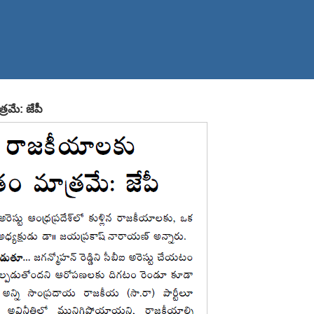
్రమే: జేపీ