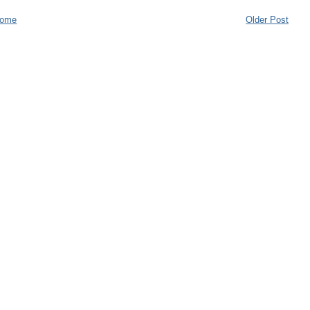
ome
Older Post