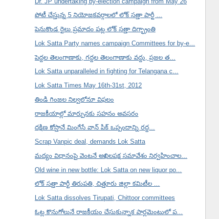
Dr. JP undertaking by-election campaign from May 26
పోటీ చేస్తున్న 5 నియోజకవర్గాలలో లోక్ సత్తా పార్టీ ...
పెనుకొండ రైలు ప్రమాదం పట్ల లోక్ సత్తా దిగ్భ్రాంతి
Lok Satta Party names campaign Committees for by-e...
పెద్దల తెలంగాణాకు, గద్దల తెలంగాణాకు వద్దు, ప్రజల త...
Lok Satta unparalleled in fighting for Telangana c...
Lok Satta Times May 16th-31st, 2012
తిండి గింజల నిల్వలోనూ విఫలం
రాజకీయాల్లో మార్పునకు సహనం అవసరం
దక్షిణ కోస్తానే మింగేసే వాన్ పిక్ ఒప్పందాన్ని రద్ద...
Scrap Vanpic deal, demands Lok Satta
మద్యం విధానంపై వెంటనే అఖిలపక్ష సమావేశం నిర్వహించాల...
Old wine in new bottle: Lok Satta on new liquor po...
లోక్ సత్తా పార్టీ తిరుపతి, చిత్తూరు జిల్లా కమిటీల ...
Lok Satta dissolves Tirupati, Chittoor committees
ఓట్ల కొనుగోలునే రాజకీయం చేసుకున్నాక పార్లమెంటులో ప...