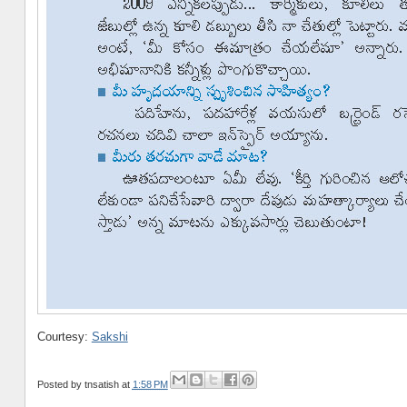
Courtesy:
Sakshi
Posted by
tnsatish
at
1:58 PM