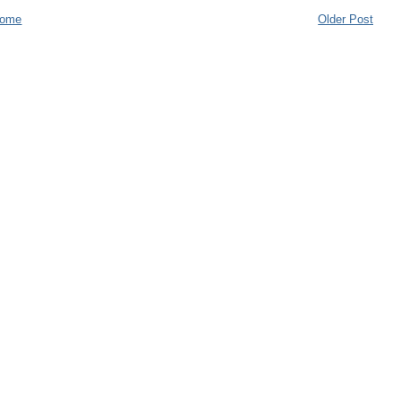
ome
Older Post