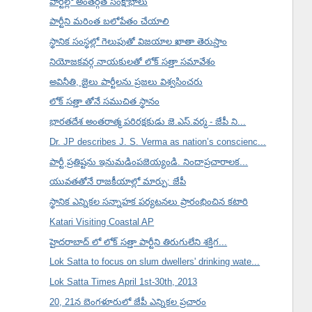
పార్టీల్లో అంతర్గత సంక్షోభాలు
పార్టీని మరింత బలోపేతం చేయాలి
స్థానిక సంస్థల్లో గెలుపుతో విజయాల ఖాతా తెరుస్తాం
నియోజకవర్గ నాయకులతో లోక్ సత్తా సమావేశం
అవినీతి, జైలు పార్టీలను ప్రజలు విశ్వసించరు
లోక్ సత్తా తోనే సముచిత స్థానం
భారతదేశ అంతరాత్మ పరిరక్షకుడు జె.ఎస్.వర్మ - జేపీ ని...
Dr. JP describes J. S. Verma as nation’s conscienc...
పార్టీ ప్రతిష్టను ఇనుమడింపజెయ్యండి. నిందాప్రచారాలక...
యువతతోనే రాజకీయాల్లో మార్పు: జేపీ
స్థానిక ఎన్నికల సన్నాహక పర్యటనలు ప్రారంభించిన కటారి
Katari Visiting Coastal AP
హైదరాబాద్ లో లోక్ సత్తా పార్టీని తిరుగులేని శక్తిగ...
Lok Satta to focus on slum dwellers' drinking wate...
Lok Satta Times April 1st-30th, 2013
20, 21న బెంగళూరులో జేపీ ఎన్నికల ప్రచారం