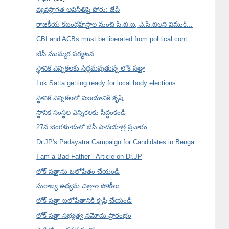
వ్యవస్థాగత అవినీతిపై పోరు: జేపీ
రాజకీయ కబంధహస్తాల నుంచి సి.బి.ఐ, ఎ.సి.బిలని విముక్...
CBI and ACBs must be liberated from political cont...
జేపీ ముమ్మర పర్యటన
స్థానిక ఎన్నికలకు సిద్ధమవుతున్న లోక్ సత్తా
Lok Satta getting ready for local body elections
స్థానిక ఎన్నికలలో విజయానికి కృషి
స్థానిక సంస్థల ఎన్నికలకు సిద్ధంకండి
27న బెంగళూరులో జేపీ పాదయాత్ర ప్రచారం
Dr.JP's Padayatra Campaign for Candidates in Benga...
I am a Bad Father - Article on Dr.JP
లోక్ సత్తాను బలోపేతం చేయండి
సురాజ్య ఉద్యమ చిత్రాల పోటీలు
లోక్ సత్తా బలోపేతానికి కృషి చేయండి
లోక్ సత్తా సభ్యత్వ నమోదు ప్రారంభం