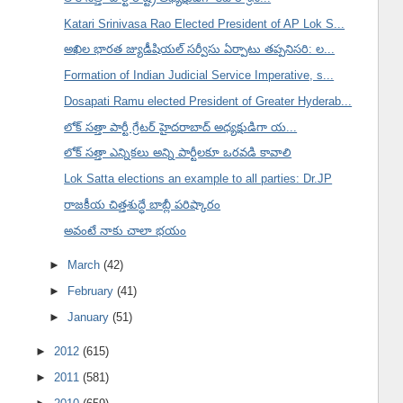
Katari Srinivasa Rao Elected President of AP Lok S...
అఖిల భారత జ్యుడీషియల్ సర్వీసు ఏర్పాటు తప్పనిసరి: ల...
Formation of Indian Judicial Service Imperative, s...
Dosapati Ramu elected President of Greater Hyderab...
లోక్ సత్తా పార్టీ గ్రేటర్ హైదరాబాద్ అధ్యక్షుడిగా య...
లోక్ సత్తా ఎన్నికలు అన్ని పార్టీలకూ ఒరవడి కావాలి
Lok Satta elections an example to all parties: Dr.JP
రాజకీయ చిత్తశుద్ధే బాబ్లీ పరిష్కారం
అవంటే నాకు చాలా భయం
►
March
(42)
►
February
(41)
►
January
(51)
►
2012
(615)
►
2011
(581)