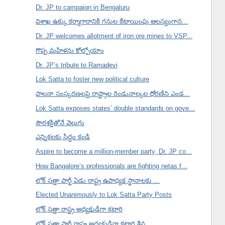
Dr. JP to campaign in Bengaluru
విశాఖ ఉక్కు కర్మాగారానికి గనుల కేటాయింపు ఆలస్యంగాన...
Dr. JP welcomes allotment of iron ore mines to VSP...
గొప్ప మహిళను కోల్పోయాం
Dr. JP’s tribute to Ramadevi
Lok Satta to foster new political culture
పాలనా సంస్కరణలపై రాష్ట్రాల రెండునాల్కల ధోరణిని ఎండ...
Lok Satta exposes states’ double standards on gove...
సౌరశక్తితోనే వెలుగు
ఎన్నికలకు సిద్ధం కండి
Aspire to become a million-member party, Dr. JP co...
How Bangalore’s professionals are fighting netas f...
లోక్ సత్తా పార్టీ ఏడు రాష్ట్ర ఉపాధ్యక్ష స్థానాలకు ...
Elected Unanimously to Lok Satta Party Posts
లోక్ సత్తా రాష్ట్ర అధ్యక్షుడిగా కటారి
లోక్ సత్తా పార్టీ రాష్ట్ర అధ్యక్షుడిగా కటారి శ్రీన...