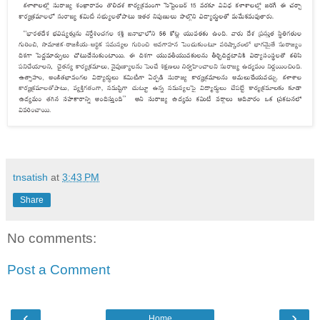
tnsatish
at
3:43 PM
Share
No comments:
Post a Comment
‹
›
Home