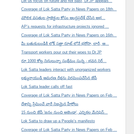
Let us focus on future and not past, Dr.JP appeals...
Coverage of Lok Satta Party in News Papers on 18th...
మౌలిక వసతుల ప్రాజెక్టుల కోసం ఆంధ్రప్రదేశ్ చేసిన అభ...
AP’s requests for infrastructure projects ignored ...
Coverage of Lok Satta Party in News Papers on 16th...
మీ బతుకుబండికి లోక్ సత్తా రూట్ లోనే భరోసా, లారీ, ఆ...
Transport workers pour out their woes to Dr.JP
రూ.1000 కోట్ల నిధులున్నా సంక్షేమం సున్న - భవన నిర్...
Lok Satta leaders interact with unorganized workers
లక్ష్మునాయుడి ఆమరణ దీక్షను విరమింపచేసిన జేపీ
Lok Satta leader calls off fast
Coverage of Lok Satta Party in News Papers on Feb ...
దేశాన్ని ప్రేమించే వారే నిజమైన హీరోలు
15 నుంచి జేపీ 'జనం నుంచి అజెండా', ఎన్నికల మేనిఫెస్...
Lok Satta to draw up a People’s manifesto
Coverage of Lok Satta Party in News Papers on Feb ...