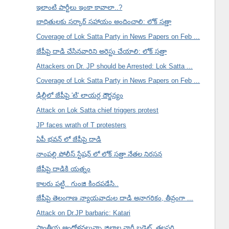
ఇలాంటి పార్టీలు ఇంకా కావాలా..?
బాధితులకు సర్కార్ సహాయం అందించాలి: లోక్ సత్తా
Coverage of Lok Satta Party in News Papers on Feb ...
జేపీపై దాడి చేసినవారిని అరెస్టు చేయాలి: లోక్ సత్తా
Attackers on Dr. JP should be Arrested: Lok Satta ...
Coverage of Lok Satta Party in News Papers on Feb ...
ఢిల్లీలో జేపీపై 'టి' లాయర్ల దౌర్జన్యం
Attack on Lok Satta chief triggers protest
JP faces wrath of T protesters
ఏపీ భవన్ లో జేపీపై దాడి
నాంపల్లి పోలీస్ స్టేషన్ లో లోక్ సత్తా నేతల నిరసన
జేపీపై దాడికి యత్నం
కాలరు పట్టి.. గుంజి కిందపడేసి..
జేపీపై తెలంగాణ న్యాయవాదుల దాడి అనాగరికం, తీవ్రంగా ...
Attack on Dr.JP barbaric: Katari
ప్రాంతీయ ఆందోళనలున్నా జిల్లాల వారీ బడ్జెట్, తలసరి ...