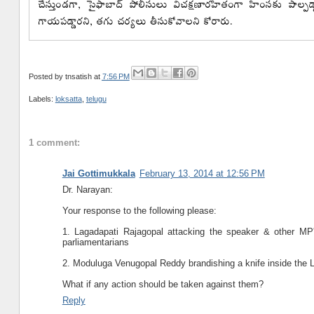
Posted by
tnsatish
at
7:56 PM
Labels:
loksatta
,
telugu
1 comment:
Jai Gottimukkala
February 13, 2014 at 12:56 PM
Dr. Narayan:
Your response to the following please:
1. Lagadapati Rajagopal attacking the speaker & other MP'
parliamentarians
2. Moduluga Venugopal Reddy brandishing a knife inside the
What if any action should be taken against them?
Reply