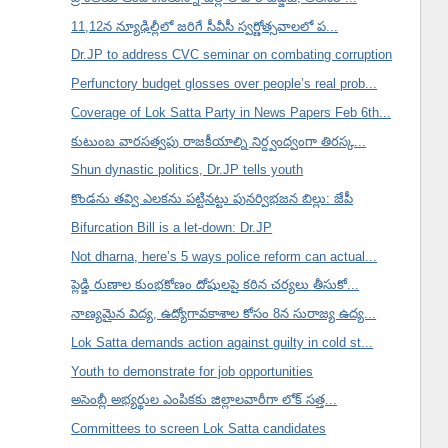
11,12న న్యూఢిల్లీలో జరిగే సీవీసీ స్వర్ణోత్సవాలలో ప...
Dr.JP to address CVC seminar on combating corruption
Perfunctory budget glosses over people’s real prob...
Coverage of Lok Satta Party in News Papers Feb 6th...
కుటుంబ వారసత్వపు రాజకీయాల్ని నిర్ద్వంద్వంగా తిరస్క...
Shun dynastic politics, Dr.JP tells youth
కొండను తవ్వి ఎలకను పట్టినట్టు పునర్విభజన బిల్లు: జేపీ
Bifurcation Bill is a let-down: Dr.JP
Not dharna, here’s 5 ways police reform can actual...
ప్లెడ్జి రుణాల కుంభకోణం దోషులపై కఠిన చర్యలు తీసుకో...
నాణ్యమైన విద్య, ఉద్యోగావకాశాల కోసం 8న సురాజ్య ఉద్య...
Lok Satta demands action against guilty in cold st...
Youth to demonstrate for job opportunities
అసెంబ్లీ అభ్యర్థుల ఎంపికకు జిల్లాలవారీగా లోక్ సత్త...
Committees to screen Lok Satta candidates