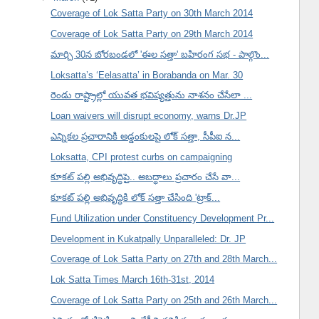
Coverage of Lok Satta Party on 30th March 2014
Coverage of Lok Satta Party on 29th March 2014
మార్చి 30న బోరబండలో 'ఈల సత్తా' బహిరంగ సభ - పాల్గొం...
Loksatta’s ‘Eelasatta’ in Borabanda on Mar. 30
రెండు రాష్ట్రాల్లో యువత భవిష్యత్తును నాశనం చేసేలా ...
Loan waivers will disrupt economy, warns Dr.JP
ఎన్నికల ప్రచారానికి అడ్డంకులపై లోక్ సత్తా, సీపీఐ న...
Loksatta, CPI protest curbs on campaigning
కూకట్ పల్లి అభివృద్ధిపై.. అబద్ధాలు ప్రచారం చేసే వా...
కూకట్ పల్లి అభివృద్ధికి లోక్ సత్తా చేసింది 'ట్రాక్...
Fund Utilization under Constituency Development Pr...
Development in Kukatpally Unparalleled: Dr. JP
Coverage of Lok Satta Party on 27th and 28th March...
Lok Satta Times March 16th-31st, 2014
Coverage of Lok Satta Party on 25th and 26th March...