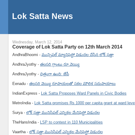
Lok Satta News
Wednesday, March 12, 2014
Coverage of Lok Satta Party on 12th March 2014
AndhraBhoomi -
మున్సిపల్ మ్యానిఫెస్టో విడుదల చేసిన లోక్ సత్తా
AndhraJyothy -
తలసరి గ్రాంటు రూ.వెయ్యి
AndhraJyothy -
చిత్రంగా ఉంది: జేపీ
Eenadu -
తలసరి వెయ్యి రూపాయలతో సకల మౌలిక సదుపాయాలు
IndianExpress -
Lok Satta Proposes Ward Panels in Civic Bodies
MetroIndia -
Lok Satta promises Rs.1000 per capita grant at ward leve
Surya -
లోక్ సత్తా మునిసిపల్ ఎన్నికల మేనిఫెస్టో విడుదల
TheHansIndia -
LSP to contest in 110 Municipalities
Vaartha -
లోక్ సత్తా మునిసిపల్ ఎన్నికల మేనిఫెస్టో విడుదల