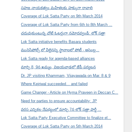
సహజ నాయకత్వం మహిళలకు హక్కుగా రావాలి
Coverage of Lok Satta Party on 9th March 2014
Coverage of Lok Satta Party from 6th to 8th March ...
చదువుకుంటున్న చోటే ఓటర్లుగా నమోదవ్వండి: లోక్ సత్తా
Lok Satta initiative benefits Basara students
మునిసిపోల్స్ లో వీలైనన్ని స్థానాలలో పోటీ - అసెంబ్ల...
Lok Satta ready for agenda-based alliances
మార్చి 8, 9న ఖమ్మం, విజయవాడలో జేపీ పర్యటన
Dr. JP visiting Khammam, Vijayawada on Mar. 8 & 9
Where Kejriwal succeeded… and failed
Game Changer - Article on Hyma Praveen in Deccan C...
Need for parties to ensure accountability: JP
వరస ఎన్నికల నేపథ్యంలో మార్చి 7న లోక్ సత్తా పార్టీ ...
Lok Satta Party Executive Committee to finalize el...
Coverage of Lok Satta Party on 5th March 2014