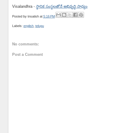
Visalandhra -
స్థానిక సంస్థలతోనే అభివృద్ధి సాధ్యం
Posted by
tnsatish
at
5:16 PM
Labels:
english
,
telugu
No comments:
Post a Comment