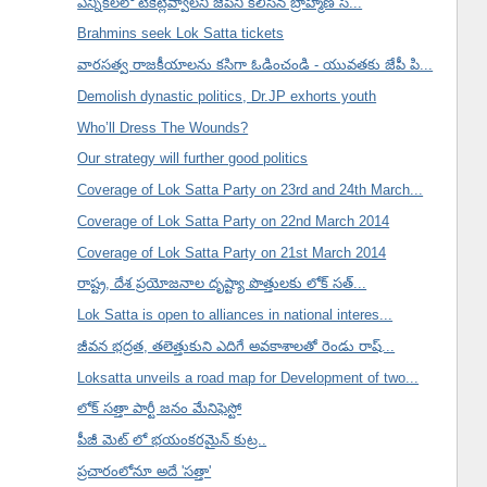
ఎన్నికలలో టికెట్లివ్వాలని జేపీని కలిసిన బ్రాహ్మణ స...
Brahmins seek Lok Satta tickets
వారసత్వ రాజకీయాలను కసిగా ఓడించండి - యువతకు జేపీ పి...
Demolish dynastic politics, Dr.JP exhorts youth
Who’ll Dress The Wounds?
Our strategy will further good politics
Coverage of Lok Satta Party on 23rd and 24th March...
Coverage of Lok Satta Party on 22nd March 2014
Coverage of Lok Satta Party on 21st March 2014
రాష్ట్ర, దేశ ప్రయోజనాల దృష్ట్యా పొత్తులకు లోక్ సత్...
Lok Satta is open to alliances in national interes...
జీవన భద్రత, తలెత్తుకుని ఎదిగే అవకాశాలతో రెండు రాష్...
Loksatta unveils a road map for Development of two...
లోక్ సత్తా పార్టీ జనం మేనిఫెస్టో
పీజీ మెట్ లో భయంకరమైన్ కుట్ర..
ప్రచారంలోనూ అదే 'సత్తా'