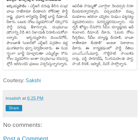
Courtesy:
Sakshi
tnsatish
at
6:25 PM
Share
No comments:
Post a Comment