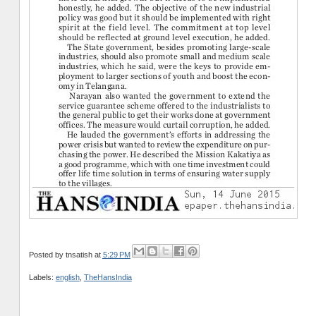
Posted by
tnsatish
at
5:29 PM
Labels:
english
,
TheHansIndia