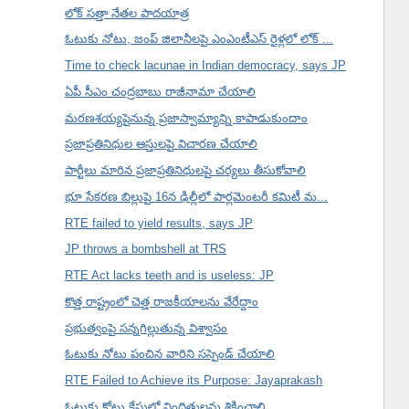
లోక్ సత్తా నేతల పాదయాత్ర
ఓటుకు నోటు, జంప్ జిలానీలపై ఎంఎంటీఎస్ రైళ్లలో లోక్ ...
Time to check lacunae in Indian democracy, says JP
ఏపీ సీఎం చంద్రబాబు రాజీనామా చేయాలి
మరణశయ్యపైనున్న ప్రజాస్వామ్యాన్ని కాపాడుకుందాం
ప్రజాప్రతినిధుల ఆస్తులపై విచారణ చేయాలి
పార్టీలు మారిన ప్రజాప్రతినిధులపై చర్యలు తీసుకోవాలి
భూ సేకరణ బిల్లుపై 16న ఢిల్లీలో పార్లమెంటరీ కమిటీ మ...
RTE failed to yield results, says JP
JP throws a bombshell at TRS
RTE Act lacks teeth and is useless: JP
కొత్త రాష్ట్రంలో చెత్త రాజకీయాలను వేరేద్దాం
ప్రభుత్వంపై సన్నగిల్లుతున్న విశ్వాసం
ఓటుకు నోటు పంచిన వారిని సస్పెండ్ చేయాలి
RTE Failed to Achieve its Purpose: Jayaprakash
ఓటుకు కోట్లు కేసులో నిందితులను శిక్షించాలి