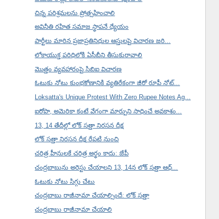
చిన్న పరిశ్రమలను ప్రోత్సహించాలి
అవినీతి రహిత సమాజ స్థాపనే ధ్యేయం
పార్టీలు మారిన ప్రజాప్రతినిధుల ఆస్తులపై విచారణ జరి...
లోకాయుక్త పరిధిలోకి ఏసీబీని తీసుకురావాలి
మొత్తం వ్యవహారంపై సిబిఐ విచారణ
ఓటుకు నోటు కుంభకోణానికి వ్యతిరేకంగా జీరో రూపీ నోట్...
Loksatta's Unique Protest With Zero Rupee Notes Ag...
ఐరోపా, అమెరికా కంటే వేగంగా మార్పుని సాధించే అవకాశం...
13, 14 తేదీల్లో లోక్ సత్తా నిరసన దీక్ష
లోక్ సత్తా నిరసన దీక్ష రేపటి నుంచి
చరిత్ర హీనులకే చరిత్ర అర్థం కాదు: జేపీ
చంద్రబాబును అరెస్టు చేయాలని 13, 14న లోక్ సత్తా ఆధ్...
ఓటుకు నోటు సిగ్గు చేటు
చంద్రబాబు రాజీనామా చేయాల్సిందే: లోక్ సత్తా
చంద్రబాబు రాజీనామా చేయాలి