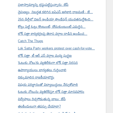
ప్రజాస్వామ్యాన్ని భ్రష్టుపట్టిస్తున్నారు: జేపీ
నైపుణ్యం, నిబద్ధత కలిగిన ఐఏఎస్ అధికారి రాజమణి - జే...
26న ఢిల్లీలో విజన్ ఇండియా ఫౌండేషన్ యువతనుద్దేశించి...
కోట్లు పెట్టి ఓట్లు కొంటుంటే, దోచుకుంటుంటే ఎమర్జెన...
లోక్ సత్తా కార్యకర్తలపై తెరాస వర్గాల దాడిని ఖండించ...
Catch The Thugs
Lok Satta Party workers protest over cash-for-vote...
లోక్ సత్తా, టీ ఆర్ ఎస్ వర్గాల మధ్య ఘర్షణ
'ఓటుకు నోటు'కు వ్యతిరేకంగా లోక్ సత్తా నిరసన
ఉపాధ్యాయులు బాధ్యతలు గుర్తించాలి
దిక్కుమాలిన రాజకీయాలొద్దు
విషయ పరిజ్ఞానంతో విద్యాబుద్ధులు నేర్చుకోవాలి
ఓటుకు నోటును వ్యతిరేకిస్తూ లోక్ సత్తా మానవహారం
విద్వేషాలు రెచ్చగొడుతున్న బాబు: జేపీ
తలకిందులుగా తపస్సు చేయాలా?