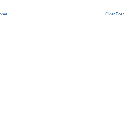
ome
Older Post