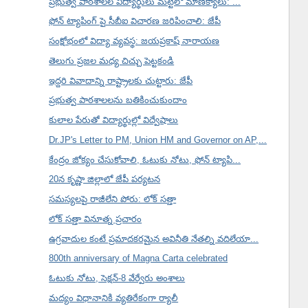
ప్రభుత్వ పాఠశాలల విద్యార్థులు మట్టిలో మాణిక్యాలు: ...
ఫోన్ ట్యాపింగ్ పై సీబీఐ విచారణ జరిపించాలి: జేపీ
సంక్షోభంలో విద్యా వ్యవస్థ: జయప్రకాష్ నారాయణ
తెలుగు ప్రజల మధ్య చిచ్చు పెట్టకండి
ఇద్దరి వివాదాన్ని రాష్ట్రాలకు చుట్టారు: జేపీ
ప్రభుత్వ పాఠశాలలను బతికించుకుందాం
కులాల పేరుతో విద్యార్థుల్లో విద్వేషాలు
Dr.JP's Letter to PM, Union HM and Governor on AP,...
కేంద్రం జోక్యం చేసుకోవాలి, ఓటుకు నోటు, ఫోన్ ట్యాపి...
20న కృష్ణా జిల్లాలో జేపీ పర్యటన
సమస్యలపై రాజీలేని పోరు: లోక్ సత్తా
లోక్ సత్తా వినూత్న ప్రచారం
ఉగ్రవాదుల కంటే ప్రమాదకరమైన అవినీతి నేతల్ని వదిలేయా...
800th anniversary of Magna Carta celebrated
ఓటుకు నోటు, సెక్షన్-8 వేర్వేరు అంశాలు
మద్యం విధానానికి వ్యతిరేకంగా ర్యాలీ