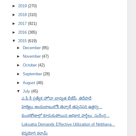
►
2019
(270)
►
2018
(310)
►
2017
(921)
►
2016
(385)
▼
2015
(619)
►
December
(85)
►
November
(47)
►
October
(42)
►
September
(28)
►
August
(46)
▼
July
(45)
ఎ.పి కి ప్రత్యేక హోదా బాధ్యత బీజేపీ, తెదేపాదే
హెల్మెట్లు అందుబాటులోకి తెచ్చాకే తప్పనిసరి ఉత్తర్వ...
కుంభకోణాల్లో కూరుకుపోయిన అధికార పార్టీలు: సురేంద్ర...
Loksatta Demands Effective Utilization of Nirbhaya...
కర్మయోగి కలామ్