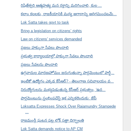
రిషితేశ్వరి ఆత్మహత్య మన రక్తాన్ని మరిగించాలి, కుల ...
కలాం కలలకు, రాజకీయానికి మధ్య అగాధాన్ని అధిగమించటమే...
Lok Satta takes govt to task
Bring a legislation on citizens’ rights
Law on citizens' services demanded
ప్రజలు హక్కుగా సేవలు పొందాలి
ప్రభుత్వ కార్యాలయాల్లో హక్కుగా సేవలు పొందాలి
ప్రజలు సేవలను పొందాలి
ఉగ్రవాదుల మారణహోమం జరుగుతున్నా పార్లమెంటులో పార్టీ...
ఇంటికో ఉద్యోగం ఎక్కడ కేసీఆర్? - తెలంగాణ సచివాలయం వ...
నిరుద్యోగులను మభ్యపెడుతున్న కేసీఆర్ ప్రభుత్వం, 'ఉద...
పార్లమెంటును స్తంభింపచేస్తే ఇక ఎన్నికలెందుకు: జేపీ
Loksatta Expresses Shock Over Rajamundry Stampede
...
రాజమండ్రి ఘటన పట్ల లోక్ సత్తా దిగ్భ్రాంతి
Lok Satta demands notice to AP CM