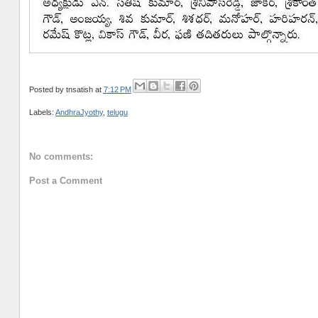
Posted by
tnsatish
at
7:12 PM
Labels:
AndhraJyothy
,
telugu
No comments:
Post a Comment