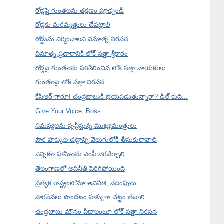
రోడ్లపై గుంతలను తక్షణం పూడ్చండి
రోడ్లకు మరమ్మత్తులు చేపట్టాలి
రోడ్డును నిర్మించాలని వినూత్న నిరసన
వినూత్న ప్రచారానికి లోక్ సత్తా శ్రీకారం
రోడ్లపై గుంతలను పరిశీలించిన లోక్ సత్తా నాయకులు
గుంతలపై లోక్ సత్తా నిరసన
కేసీఆర్ గారూ! చంద్రబాబుకి భయపడుతున్నారా? డీల్ కుది...
Give Your Voice, Boss
సమస్యలను సృష్టిస్తున్న ముఖ్యమంత్రులు
పౌర హక్కుల చట్టాన్ని వెలుగులోకి తీసుకురావాలి
ఎన్నికల హామీలను ఎంపీ నెరవేర్చాలి
తెలంగాణలో అవినీతి పెరిగిపోయింది
ప్రత్యేక రాష్ట్రంలోనూ అవినీతి, వేధింపులు
పౌరసేవలు పొందటం హక్కుగా చట్టం తేవాలి
చంద్రబాబు మౌనం వీడాలంటూ లోక్ సత్తా నిరసన