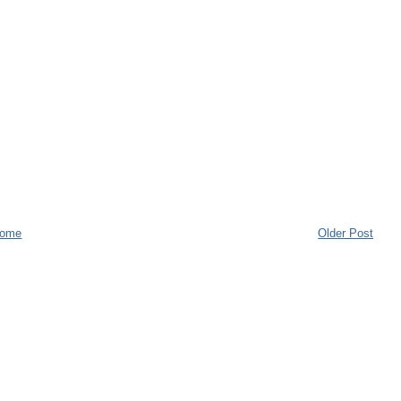
ome
Older Post