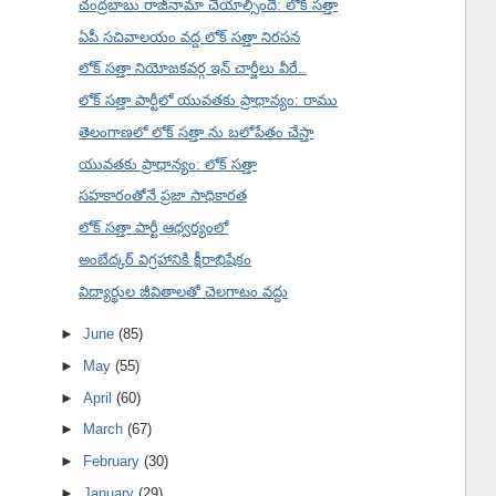
చంద్రబాబు రాజీనామా చేయాల్సిందే: లోక్ సత్తా
ఏపీ సచివాలయం వద్ద లోక్ సత్తా నిరసన
లోక్ సత్తా నియోజకవర్గ ఇన్ చార్జీలు వీరే..
లోక్ సత్తా పార్టీలో యువతకు ప్రాధాన్యం: రాము
తెలంగాణలో లోక్ సత్తా ను బలోపేతం చేస్తా
యువతకు ప్రాధాన్యం: లోక్ సత్తా
సహకారంతోనే ప్రజా సాధికారత
లోక్ సత్తా పార్టీ ఆధ్వర్యంలో
అంబేద్కర్ విగ్రహానికి క్షీరాభిషేకం
విద్యార్థుల జీవితాలతో చెలగాటం వద్దు
►
June
(85)
►
May
(55)
►
April
(60)
►
March
(67)
►
February
(30)
►
January
(29)