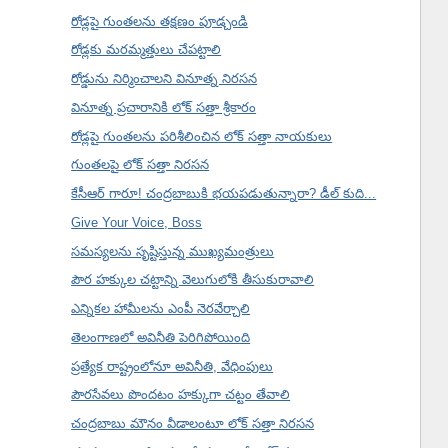
రోడ్లపై గుంతలను తక్షణం పూడ్చండి
రోడ్లకు మరమ్మత్తులు చేపట్టాలి
రోడ్డును నిర్మించాలని వినూత్న నిరసన
వినూత్న ప్రచారానికి లోక్ సత్తా శ్రీకారం
రోడ్లపై గుంతలను పరిశీలించిన లోక్ సత్తా నాయకులు
గుంతలపై లోక్ సత్తా నిరసన
కేసీఆర్ గారూ! చంద్రబాబుకి భయపడుతున్నారా? డీల్ కుది...
Give Your Voice, Boss
సమస్యలను సృష్టిస్తున్న ముఖ్యమంత్రులు
పౌర హక్కుల చట్టాన్ని వెలుగులోకి తీసుకురావాలి
ఎన్నికల హామీలను ఎంపీ నెరవేర్చాలి
తెలంగాణలో అవినీతి పెరిగిపోయింది
ప్రత్యేక రాష్ట్రంలోనూ అవినీతి, వేధింపులు
పౌరసేవలు పొందటం హక్కుగా చట్టం తేవాలి
చంద్రబాబు మౌనం వీడాలంటూ లోక్ సత్తా నిరసన