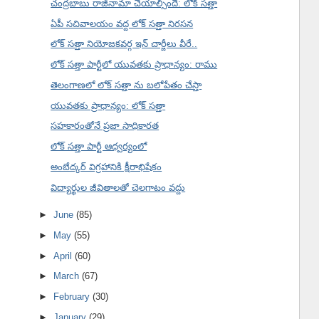
చంద్రబాబు రాజీనామా చేయాల్సిందే: లోక్ సత్తా
ఏపీ సచివాలయం వద్ద లోక్ సత్తా నిరసన
లోక్ సత్తా నియోజకవర్గ ఇన్ చార్జీలు వీరే..
లోక్ సత్తా పార్టీలో యువతకు ప్రాధాన్యం: రాము
తెలంగాణలో లోక్ సత్తా ను బలోపేతం చేస్తా
యువతకు ప్రాధాన్యం: లోక్ సత్తా
సహకారంతోనే ప్రజా సాధికారత
లోక్ సత్తా పార్టీ ఆధ్వర్యంలో
అంబేద్కర్ విగ్రహానికి క్షీరాభిషేకం
విద్యార్థుల జీవితాలతో చెలగాటం వద్దు
►
June
(85)
►
May
(55)
►
April
(60)
►
March
(67)
►
February
(30)
►
January
(29)