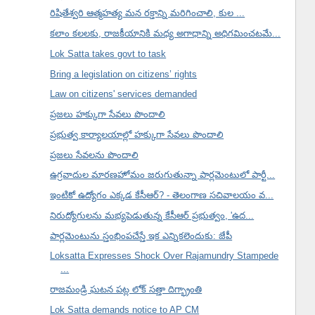
రిషితేశ్వరి ఆత్మహత్య మన రక్తాన్ని మరిగించాలి, కుల ...
కలాం కలలకు, రాజకీయానికి మధ్య అగాధాన్ని అధిగమించటమే...
Lok Satta takes govt to task
Bring a legislation on citizens’ rights
Law on citizens' services demanded
ప్రజలు హక్కుగా సేవలు పొందాలి
ప్రభుత్వ కార్యాలయాల్లో హక్కుగా సేవలు పొందాలి
ప్రజలు సేవలను పొందాలి
ఉగ్రవాదుల మారణహోమం జరుగుతున్నా పార్లమెంటులో పార్టీ...
ఇంటికో ఉద్యోగం ఎక్కడ కేసీఆర్? - తెలంగాణ సచివాలయం వ...
నిరుద్యోగులను మభ్యపెడుతున్న కేసీఆర్ ప్రభుత్వం, 'ఉద...
పార్లమెంటును స్తంభింపచేస్తే ఇక ఎన్నికలెందుకు: జేపీ
Loksatta Expresses Shock Over Rajamundry Stampede
...
రాజమండ్రి ఘటన పట్ల లోక్ సత్తా దిగ్భ్రాంతి
Lok Satta demands notice to AP CM