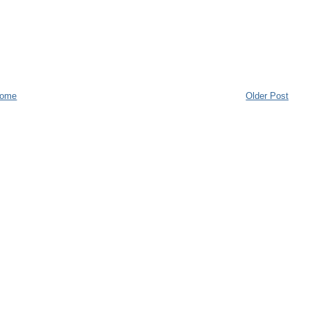
ome
Older Post