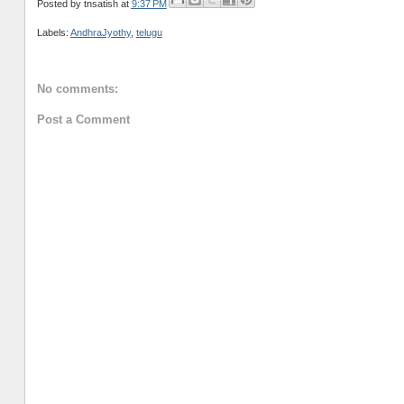
Posted by
tnsatish
at
9:37 PM
Labels:
AndhraJyothy
,
telugu
No comments:
Post a Comment