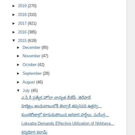
►
2019
(270)
►
2018
(310)
►
2017
(921)
►
2016
(385)
▼
2015
(619)
►
December
(85)
►
November
(47)
►
October
(42)
►
September
(28)
►
August
(46)
▼
July
(45)
ఎ.పి కి ప్రత్యేక హోదా బాధ్యత బీజేపీ, తెదేపాదే
హెల్మెట్లు అందుబాటులోకి తెచ్చాకే తప్పనిసరి ఉత్తర్వ...
కుంభకోణాల్లో కూరుకుపోయిన అధికార పార్టీలు: సురేంద్ర...
Loksatta Demands Effective Utilization of Nirbhaya...
కర్మయోగి కలామ్