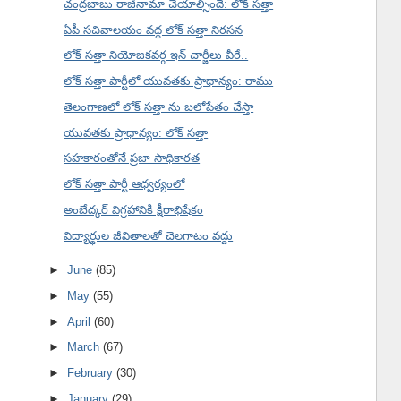
చంద్రబాబు రాజీనామా చేయాల్సిందే: లోక్ సత్తా
ఏపీ సచివాలయం వద్ద లోక్ సత్తా నిరసన
లోక్ సత్తా నియోజకవర్గ ఇన్ చార్జీలు వీరే..
లోక్ సత్తా పార్టీలో యువతకు ప్రాధాన్యం: రాము
తెలంగాణలో లోక్ సత్తా ను బలోపేతం చేస్తా
యువతకు ప్రాధాన్యం: లోక్ సత్తా
సహకారంతోనే ప్రజా సాధికారత
లోక్ సత్తా పార్టీ ఆధ్వర్యంలో
అంబేద్కర్ విగ్రహానికి క్షీరాభిషేకం
విద్యార్థుల జీవితాలతో చెలగాటం వద్దు
►
June
(85)
►
May
(55)
►
April
(60)
►
March
(67)
►
February
(30)
►
January
(29)