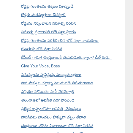
రోడ్లపై గుంతలను తక్షణం పూడ్చండి
రోడ్లకు మరమ్మత్తులు చేపట్టాలి
రోడ్డును నిర్మించాలని వినూత్న నిరసన
వినూత్న ప్రచారానికి లోక్ సత్తా శ్రీకారం
రోడ్లపై గుంతలను పరిశీలించిన లోక్ సత్తా నాయకులు
గుంతలపై లోక్ సత్తా నిరసన
కేసీఆర్ గారూ! చంద్రబాబుకి భయపడుతున్నారా? డీల్ కుది...
Give Your Voice, Boss
సమస్యలను సృష్టిస్తున్న ముఖ్యమంత్రులు
పౌర హక్కుల చట్టాన్ని వెలుగులోకి తీసుకురావాలి
ఎన్నికల హామీలను ఎంపీ నెరవేర్చాలి
తెలంగాణలో అవినీతి పెరిగిపోయింది
ప్రత్యేక రాష్ట్రంలోనూ అవినీతి, వేధింపులు
పౌరసేవలు పొందటం హక్కుగా చట్టం తేవాలి
చంద్రబాబు మౌనం వీడాలంటూ లోక్ సత్తా నిరసన