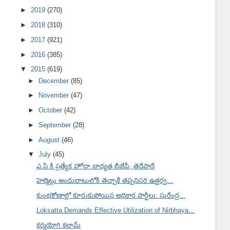
►
2019
(270)
►
2018
(310)
►
2017
(921)
►
2016
(385)
▼
2015
(619)
►
December
(85)
►
November
(47)
►
October
(42)
►
September
(28)
►
August
(46)
▼
July
(45)
ఎ.పి కి ప్రత్యేక హోదా బాధ్యత బీజేపీ, తెదేపాదే
హెల్మెట్లు అందుబాటులోకి తెచ్చాకే తప్పనిసరి ఉత్తర్వ...
కుంభకోణాల్లో కూరుకుపోయిన అధికార పార్టీలు: సురేంద్ర...
Loksatta Demands Effective Utilization of Nirbhaya...
కర్మయోగి కలామ్