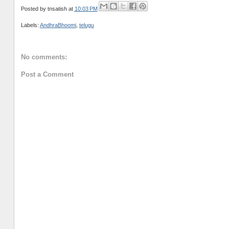
Posted by
tnsatish
at
10:03 PM
Labels:
AndhraBhoomi
,
telugu
No comments:
Post a Comment