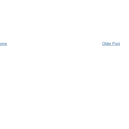
ome
Older Post