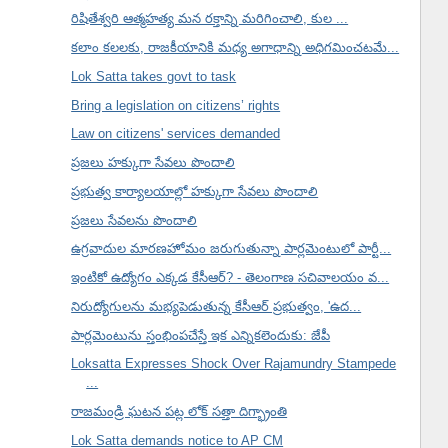
రిషితేశ్వరి ఆత్మహత్య మన రక్తాన్ని మరిగించాలి, కుల ...
కలాం కలలకు, రాజకీయానికి మధ్య అగాధాన్ని అధిగమించటమే...
Lok Satta takes govt to task
Bring a legislation on citizens’ rights
Law on citizens' services demanded
ప్రజలు హక్కుగా సేవలు పొందాలి
ప్రభుత్వ కార్యాలయాల్లో హక్కుగా సేవలు పొందాలి
ప్రజలు సేవలను పొందాలి
ఉగ్రవాదుల మారణహోమం జరుగుతున్నా పార్లమెంటులో పార్టీ...
ఇంటికో ఉద్యోగం ఎక్కడ కేసీఆర్? - తెలంగాణ సచివాలయం వ...
నిరుద్యోగులను మభ్యపెడుతున్న కేసీఆర్ ప్రభుత్వం, 'ఉద...
పార్లమెంటును స్తంభింపచేస్తే ఇక ఎన్నికలెందుకు: జేపీ
Loksatta Expresses Shock Over Rajamundry Stampede
...
రాజమండ్రి ఘటన పట్ల లోక్ సత్తా దిగ్భ్రాంతి
Lok Satta demands notice to AP CM