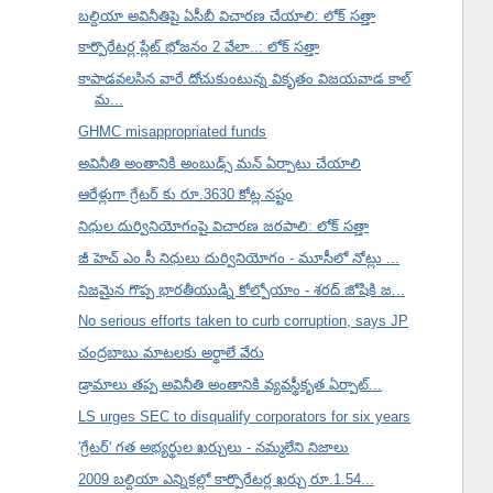
బల్దియా అవినీతిపై ఏసీబీ విచారణ చేయాలి: లోక్ సత్తా
కార్పొరేటర్ల ప్లేట్ భోజనం 2 వేలా..: లోక్ సత్తా
కాపాడవలసిన వారే దోచుకుంటున్న వికృతం విజయవాడ కాల్
మ...
GHMC misappropriated funds
అవినీతి అంతానికి అంబుడ్స్ మన్ ఏర్పాటు చేయాలి
ఆరేళ్లుగా గ్రేటర్ కు రూ.3630 కోట్ల నష్టం
నిధుల దుర్వినియోగంపై విచారణ జరపాలి: లోక్ సత్తా
జీ హెచ్ ఎం సీ నిధులు దుర్వినియోగం - మూసీలో నోట్లు ...
నిజమైన గొప్ప భారతీయుడ్ని కోల్పోయాం - శరద్ జోషికి జ...
No serious efforts taken to curb corruption, says JP
చంద్రబాబు మాటలకు అర్థాలే వేరు
డ్రామాలు తప్ప అవినీతి అంతానికి వ్యవస్థీకృత ఏర్పాట్...
LS urges SEC to disqualify corporators for six years
'గ్రేటర్' గత అభ్యర్థుల ఖర్చులు - నమ్మలేని నిజాలు
2009 బల్దియా ఎన్నికల్లో కార్పొరేటర్ల ఖర్చు రూ.1.54...