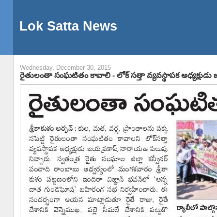
Lok Satta News
Wednesday, December 30, 2015
రైతులంతా సంఘటితం కావాలి - లోక్ సత్తా వ్యవస్థాపక అధ్యక్షు