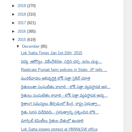
►
2019
(270)
►
2018
(310)
►
2017
(921)
►
2016
(385)
▼
2015
(619)
▼
December
(85)
Lok Satta Times Jan 1st-15th, 2015
విద్య, ఆరోగ్యం, వికేంద్రీకరణ, సరైన చర్చ, జనం చుట్ట...
Replicate Punjab farm policies in State: JP tells ...
మురికివాడల అభివృద్ధికై లోక్ సత్తా సైకిల్ యాత్ర
రైతులంతా సంఘటితం కావాలి - లోక్ సత్తా వ్యవస్థాపక అధ...
రైతులు సంఘటితం కావాలి - లోక్ సత్తా వ్యవస్థాపక అధ్య...
రైతాంగ సమస్యలు తీర్చడంలో కేంద్ర, రాష్ట్ర ప్రభుత్వా...
రైతు ఘోష వినేదెవరు - ప్రభుత్వాన్ని ప్రశ్నించిన లోక...
మార్కెట్ కమిటీలు రైతుల చేతుల్లో ఉండాలి
Lok Satta stages protest at HMW&SW office