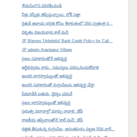
'భీమసింగి'ని పరిరక్షించండి
నీళ్లు కన్నీళ్లు తెప్పిస్తున్నాయి: లోక్ సత్తా
రైతుకి ఆదాయ భద్రత కోసం శ్రీకాకుళంలో 29న స్వతంత్ర ర...
వికృతం విజయవాడ కాల్ మనీ
JP Blames 'Unhelpful' Bank Credit Policy for 'Call...
JP adopts Anantapur Village
ప్రజల సహకారంతోనే అభివృద్ధి
అర్జీలివ్వడం కాదు.. సమస్యలు పరిష్కరించుకోవాలి
అందరి భాగస్వామ్యంతో అభివృద్ధి
అందరి సహకారంతో రుద్రంపేటను అభివృద్ధి చేస్తా
పేదవాడికి బతుకు, ధైర్యం చదువే
ప్రజల భాగస్వామ్యంతో అభివృద్ధి
ప్రభుత్వ విధానాల్లో మార్పు రావాలి: జేపీ
రాజకీయ తప్పిదాలతోనే 'కాల్ మనీ': జేపీ
దత్తత తీసుకున్న రుద్రంపేట, అనంతపురం పట్టణ 50వ వార్...