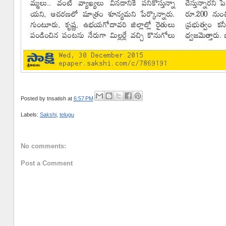
Posted by
tnsatish
at
6:57 PM
Labels:
Sakshi
,
telugu
No comments:
Post a Comment