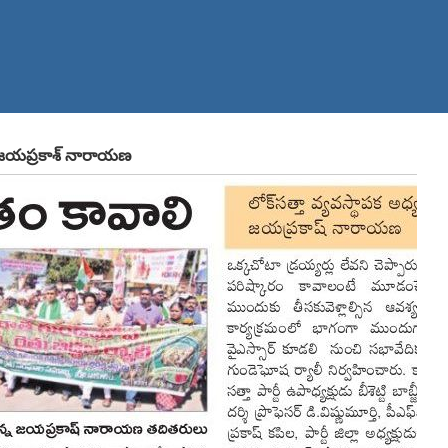
డు జయప్రకాశ్ నారాయణ