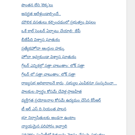
పొంతన లేని 'లెక్క'లు
అనర్హత ఆరేళ్లుండాల్సిందే..
మౌలిక వసతులు కల్పించడంలో ప్రభుత్వం విఫలం
ఒకే కాల్ సెంటర్ ఏర్పాటు చేయాలి: జేపీ
బీజేపీది విశ్వాస ఘాతుకం
ప్రత్యేకహోదా ఆంధ్రుల హక్కు
హోదా ఇవ్వకుండా విశ్వాస ఘాతుకం
గ్రేటర్ ఎన్నికల్లో సత్తా చాటుతాం: లోక్ సత్తా
గ్రేటర్ లో సత్తా చాటుతాం: లోక్ సత్తా
రాజ్యసభ అధికారాలనే కాదు, సభ్యుల ఎంపికనూ సంస్కరించా...
పాలకుల స్వార్థం కోసమే చేవెళ్ల-ప్రాణహిత
వ్యక్తిగత ప్రయోజనాల కోసమే ఉద్యమం చేసిన కేసీఆర్
టీ ఆర్ ఎస్ ది నియంత పాలన
భూ నిర్వాసితులకు అండగా ఉంటాం
న్యాయమైన పరిహారం ఇవ్వాలి
పరిహారం పంపిణీలో రైతులను మోసం చేస్తున్న ప్రభుత్వం