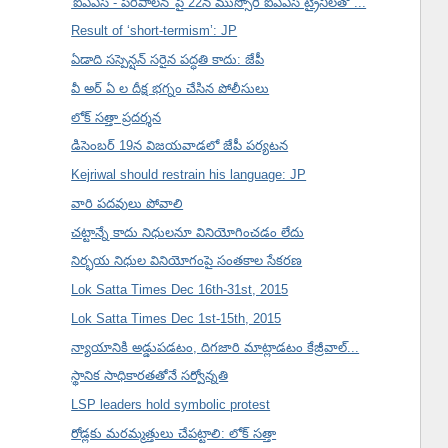
'ఐఏఎస్ - పరిపాలన' పై 22న ముస్సోరీ ఐఏఎస్ ట్రైనీలతో ...
Result of ‘short-termism’: JP
ఏడాది సస్పెన్షన్ సరైన పద్ధతి కాదు: జేపీ
వీ అర్ ఏ ల దీక్ష భగ్నం చేసిన పోలీసులు
లోక్ సత్తా ప్రదర్శన
డిసెంబర్ 19న విజయవాడలో జేపీ పర్యటన
Kejriwal should restrain his language: JP
వారి పదవులు పోవాలి
చట్టాన్నే కాదు నిధులనూ వినియోగించడం లేదు
నిర్భయ నిధుల వినియోగంపై సంతకాల సేకరణ
Lok Satta Times Dec 16th-31st, 2015
Lok Satta Times Dec 1st-15th, 2015
న్యాయానికి అడ్డుపడటం, దిగజారి మాట్లాడటం కేజ్రీవాల్...
స్థానిక సాధికారతతోనే సర్వోన్నతి
LSP leaders hold symbolic protest
రోడ్లకు మరమ్మత్తులు చేపట్టాలి: లోక్ సత్తా