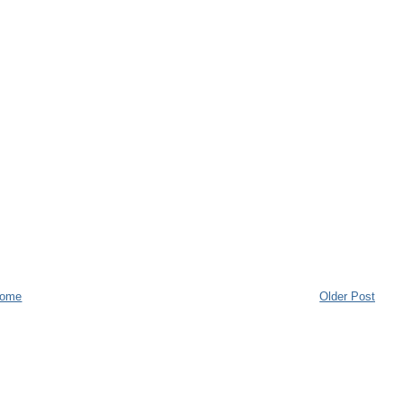
ome
Older Post