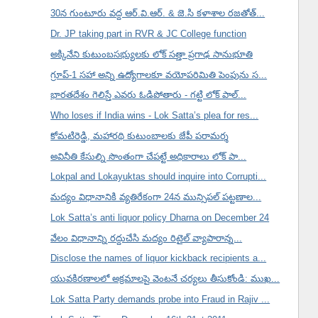
30న గుంటూరు వద్ద ఆర్.వి.ఆర్. & జె.సి కళాశాల రజతోత్...
Dr. JP taking part in RVR & JC College function
అక్కినేని కుటుంబసభ్యులకు లోక్ సత్తా ప్రగాఢ సానుభూతి
గ్రూప్-1 సహా అన్ని ఉద్యోగాలకూ వయోపరిమితి పెంపును స...
భారతదేశం గెలిస్తే ఎవరు ఓడిపోతారు - గట్టి లోక్ పాల్...
Who loses if India wins - Lok Satta’s plea for res...
కోమటిరెడ్డి, మహారథి కుటుంబాలకు జేపీ పరామర్శ
అవినీతి కేసుల్ని సొంతంగా చేపట్టే అధికారాలు లోక్ పా...
Lokpal and Lokayuktas should inquire into Corrupti...
మద్యం విధానానికి వ్యతిరేకంగా 24న మున్సిపల్ పట్టణాల...
Lok Satta’s anti liquor policy Dharna on December 24
వేలం విధానాన్ని రద్దుచేసి మద్యం రిటైల్ వ్యాపారాన్న...
Disclose the names of liquor kickback recipients a...
యువకిరణాలలో అక్రమాలపై వెంటనే చర్యలు తీసుకోండి: ముఖ...
Lok Satta Party demands probe into Fraud in Rajiv ...