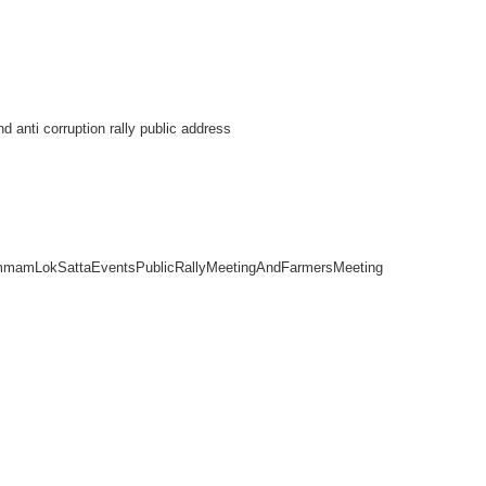
d anti corruption rally public address
ammamLokSattaEventsPublicRallyMeetingAndFarmersMeeting