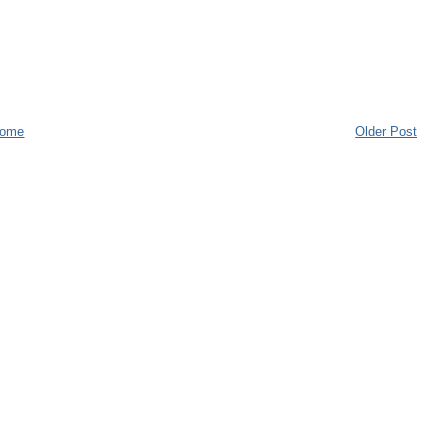
ome
Older Post