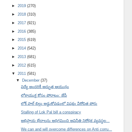
►
2019
(270)
►
2018
(310)
►
2017
(921)
►
2016
(385)
►
2015
(619)
►
2014
(542)
►
2013
(681)
►
2012
(615)
▼
2011
(581)
▼
December
(37)
విద్యే అందరికీ అద్భుత ఆయుధం
లోకాయుక్త కోసం పోరాటం: జేపీ
లోక్ పాల్ బిల్లు అడ్డుకోవడంలో విపక్షం వీరోచిత పోరు
Stalling of Lok Pal bill a conspiracy
అభిప్రాయ భేదాలను అధిగమించి అవినీతి నిరోధక వ్యవస్థల...
We can and will overcome differences on Anti corru...