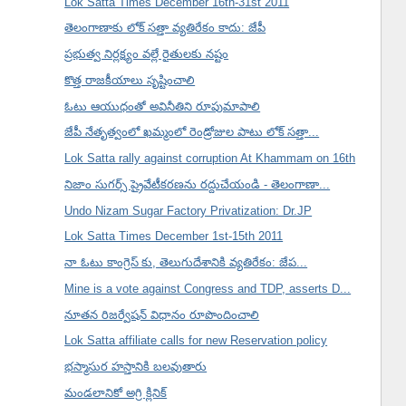
Lok Satta Times December 16th-31st 2011
తెలంగాణాకు లోక్ సత్తా వ్యతిరేకం కాదు: జేపీ
ప్రభుత్వ నిర్లక్ష్యం వల్లే రైతులకు నష్టం
కొత్త రాజకీయాలు సృష్టించాలి
ఓటు ఆయుధంతో అవినీతిని రూపుమాపాలి
జేపీ నేతృత్వంలో ఖమ్మంలో రెండ్రోజుల పాటు లోక్ సత్తా...
Lok Satta rally against corruption At Khammam on 16th
నిజాం సుగర్స్ ప్రైవేటీకరణను రద్దుచేయండి - తెలంగాణా...
Undo Nizam Sugar Factory Privatization: Dr.JP
Lok Satta Times December 1st-15th 2011
నా ఓటు కాంగ్రెస్ కు, తెలుగుదేశానికి వ్యతిరేకం: జేప...
Mine is a vote against Congress and TDP, asserts D...
నూతన రిజర్వేషన్ విధానం రూపొందించాలి
Lok Satta affiliate calls for new Reservation policy
భస్మాసుర హస్తానికి బలవుతారు
మండలానికో అగ్రి క్లినిక్