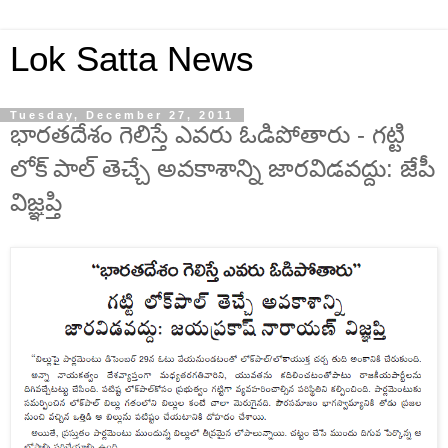
Lok Satta News
Tuesday, December 27, 2011
భారతదేశం గెలిస్తే ఎవరు ఓడిపోతారు - గట్టి
లోక్ పాల్ తెచ్చే అవకాశాన్ని జారవిడవద్దు: జేపీ
విజ్ఞప్తి