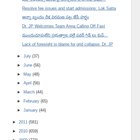
Resolve fee issues and start admissions: Lok Satta
అన్నా బృందం దీక్ష విరమణ పట్ల జేపీ హర్షం
Dr. JP Welcomes Team Anna Calling Off Fast
ముందుచూపులేని ప్రభుత్వాల వల్లే పవర్ గ్రిడ్ లు కుప్...
Lack of foresight to blame for grid collapse: Dr. JP
►
July
(37)
►
June
(56)
►
May
(48)
►
April
(56)
►
March
(44)
►
February
(65)
►
January
(44)
►
2011
(581)
►
2010
(659)