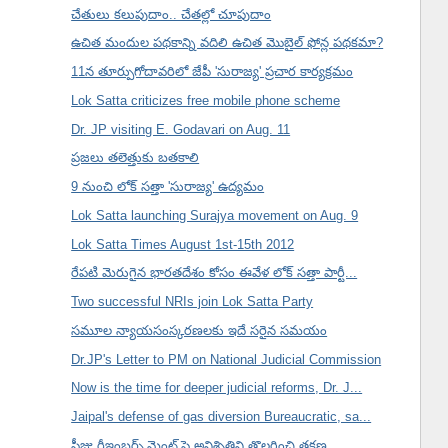
చేతులు కలుపుదాం.. చేతల్లో చూపుదాం
ఉచిత మందుల పథకాన్ని వదిలి ఉచిత మొబైల్ ఫోన్ల పథకమా?
11న తూర్పుగోదావరిలో జేపీ 'సురాజ్య' ప్రచార కార్యక్రమం
Lok Satta criticizes free mobile phone scheme
Dr. JP visiting E. Godavari on Aug. 11
ప్రజలు తలెత్తుకు బతకాలి
9 నుంచి లోక్ సత్తా 'సురాజ్య' ఉద్యమం
Lok Satta launching Surajya movement on Aug. 9
Lok Satta Times August 1st-15th 2012
రేపటి మెరుగైన భారతదేశం కోసం ఈవేళ లోక్ సత్తా పార్టీ...
Two successful NRIs join Lok Satta Party
సమూల న్యాయసంస్కరణలకు ఇదే సరైన సమయం
Dr.JP's Letter to PM on National Judicial Commission
Now is the time for deeper judicial reforms, Dr. J...
Jaipal's defense of gas diversion Bureaucratic, sa...
ఫీజు రీఇంబర్స్ మెంట్ పై అనిశ్చితిని తొలగించి తక్షణ...