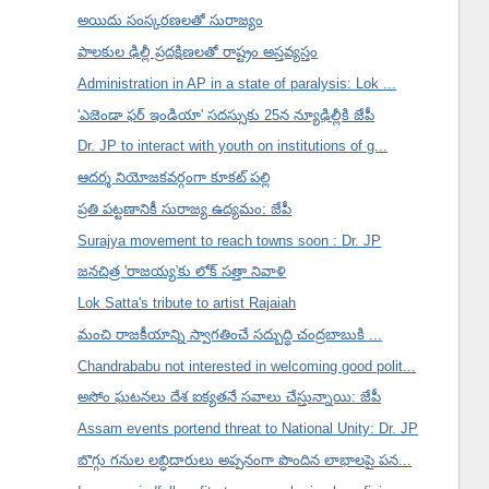
అయిదు సంస్కరణలతో సురాజ్యం
పాలకుల ఢిల్లీ ప్రదక్షిణలతో రాష్ట్రం అస్తవ్యస్తం
Administration in AP in a state of paralysis: Lok ...
'ఎజెండా ఫర్ ఇండియా' సదస్సుకు 25న న్యూఢిల్లీకి జేపీ
Dr. JP to interact with youth on institutions of g...
ఆదర్శ నియోజకవర్గంగా కూకట్ పల్లి
ప్రతి పట్టణానికీ సురాజ్య ఉద్యమం: జేపీ
Surajya movement to reach towns soon : Dr. JP
జనచిత్ర 'రాజయ్య'కు లోక్ సత్తా నివాళి
Lok Satta's tribute to artist Rajaiah
మంచి రాజకీయాన్ని స్వాగతించే సద్బుద్ధి చంద్రబాబుకి ...
Chandrababu not interested in welcoming good polit...
అసోం ఘటనలు దేశ ఐక్యతనే సవాలు చేస్తున్నాయి: జేపీ
Assam events portend threat to National Unity: Dr. JP
బొగ్గు గనుల లబ్ధిదారులు అప్పనంగా పొందిన లాభాలపై పన...