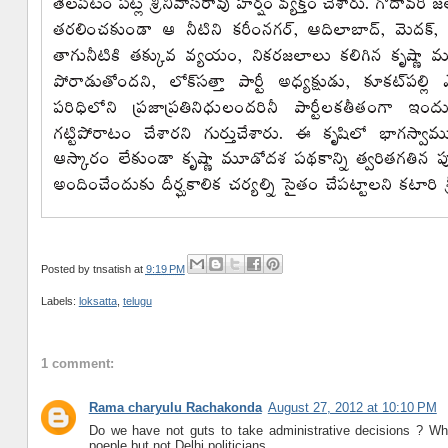
Posted by
tnsatish
at
9:19 PM
Labels:
loksatta
,
telugu
1 comment:
Rama charyulu Rachakonda
August 27, 2012 at 10:10 PM
Do we have not guts to take administrative decisions ? Why
poeple but not Delhi politicians.