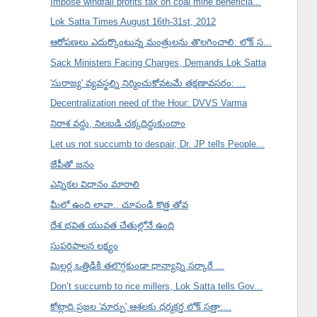
Impose windfall profits tax on coal mine beneficia...
Lok Satta Times August 16th-31st, 2012
ఆరోపణలు ఎదుర్కొంటున్న మంత్రులను తొలగించాలి: లోక్ స...
Sack Ministers Facing Charges, Demands Lok Satta
'సురాజ్య' వ్యవస్థల్ని నిర్మించుకోవటమే తక్షణావసరం: ...
Decentralization need of the Hour: DVVS Varma
నిరాశ వద్దు, నిలబడి చక్కదిద్దుకుందాం
Let us not succumb to despair, Dr. JP tells People...
జేపీతో జనం
ఎన్నికల విధానం మారాలి
మీలో ఉంది లావా.. చూపండి కొత్త తోవ
దేశ భవిత యువత చేతుల్లోనే ఉంది
సుపరిపాలన లక్ష్యం
మిల్లర్ల ఒత్తిడికి తలొగ్గకుండా ధాన్యాన్ని సర్కారే ...
Don’t succumb to rice millers, Lok Satta tells Gov...
కోట్లాది ప్రజల 'మార్పు' ఆశలకు ధర్మకర్త లోక్ సత్తా:...