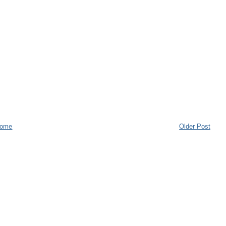
ome
Older Post