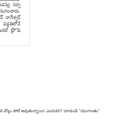
ఎక్కువ వోట్లు పోల్ అవుతున్నాయి! ఎందుకని? చూడండి "యుగాంతం"