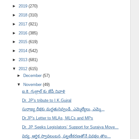
►
2019
(270)
►
2018
(310)
►
2017
(921)
►
2016
(385)
►
2015
(619)
►
2014
(542)
►
2013
(681)
▼
2012
(615)
►
December
(57)
▼
November
(49)
ఐ.కె. గుజ్రాల్ కు జేపీ నివాళి
Dr. JP's tribute to I.K.Gujral
సురాజ్య దీక్షకు మద్దతునివ్వండి. ఎమ్మెల్యేలు, ఎమ్మె...
Dr.JP's Letter to MLAs, MLCs and MPs
Dr. JP Seeks Legislators’ Support for Surajya Move...
విద్య, ఆర్థిక స్వావలంబన, పట్టణీకరణతోనే వివక్షల తొల...