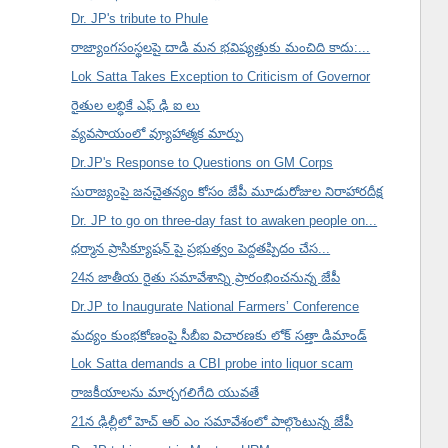
Dr. JP's tribute to Phule
రాజ్యాంగసంస్థలపై దాడి మన భవిష్యత్తుకు మంచిది కాదు:...
Lok Satta Takes Exception to Criticism of Governor
రైతుల లబ్ధికే ఎఫ్ ఢి ఐ లు
వ్యవసాయంలో వ్యూహాత్మక మార్పు
Dr.JP's Response to Questions on GM Corps
సురాజ్యంపై జనచైతన్యం కోసం జేపీ మూడురోజుల నిరాహారదీక్ష
Dr. JP to go on three-day fast to awaken people on...
ధర్మాన ప్రాసిక్యూషన్ పై ప్రభుత్వం పెద్దతప్పిదం చేస...
24న జాతీయ రైతు సమావేశాన్ని ప్రారంభించనున్న జేపీ
Dr.JP to Inaugurate National Farmers’ Conference
మద్యం కుంభకోణంపై సీబీఐ విచారణకు లోక్ సత్తా డిమాండ్
Lok Satta demands a CBI probe into liquor scam
రాజకీయాలను మార్చగలిగేది యువతే
21న ఢిల్లీలో హెచ్ ఆర్ ఎం సమావేశంలో పాల్గొంటున్న జేపీ