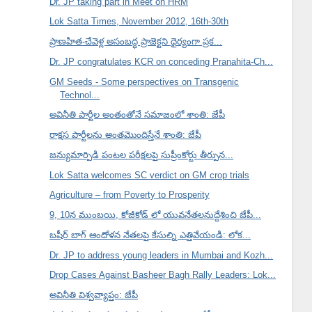
Dr. JP taking part in Meet on HRM
Lok Satta Times, November 2012, 16th-30th
ప్రాణహిత-చేవెళ్ల అసంబద్ధ ప్రాజెక్టని ధైర్యంగా ప్రక...
Dr. JP congratulates KCR on conceding Pranahita-Ch...
GM Seeds - Some perspectives on Transgenic
Technol...
అవినీతి పార్టీల అంతంతోనే సమాజంలో శాంతి: జేపీ
రాక్షస పార్టీలను అంతమొందిస్తేనే శాంతి: జేపీ
జన్యుమార్పిడి పంటల పరీక్షలపై సుప్రీంకోర్టు తీర్పున...
Lok Satta welcomes SC verdict on GM crop trials
Agriculture – from Poverty to Prosperity
9, 10న ముంబయి, కోజీకోడ్ లో యువనేతలనుద్దేశించి జేపీ...
బషీర్ బాగ్ ఆందోళన నేతలపై కేసుల్ని ఎత్తివేయండి: లోక...
Dr. JP to address young leaders in Mumbai and Kozh...
Drop Cases Against Basheer Bagh Rally Leaders: Lok...
అవినీతి విశ్వవ్యాప్తం: జేపీ