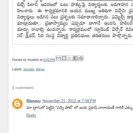
Posted by
tnsatish
at
6:43 PM
Labels:
eenadu
,
telugu
1 comment:
Manavu
November 21, 2012 at 7:58 PM
మా బ్లాగులో పెట్టిన "సర్వె పోల్" లో జయ ప్రకాష్ నారాయణ్ గారికే 
Reply