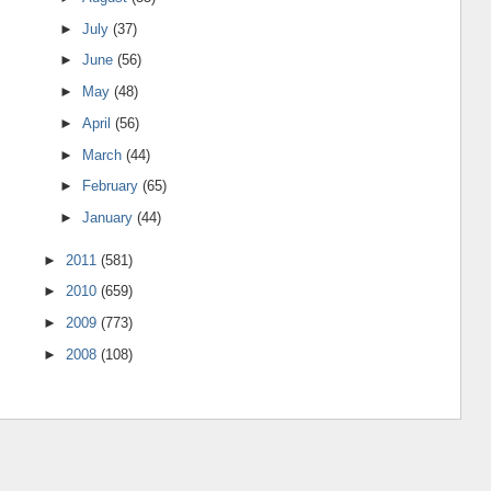
►
July
(37)
►
June
(56)
►
May
(48)
►
April
(56)
►
March
(44)
►
February
(65)
►
January
(44)
►
2011
(581)
►
2010
(659)
►
2009
(773)
►
2008
(108)