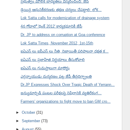
ప్రభుత్వం మౌలిక బాధ్యతలు విస్మరించింది: జేపీ
డ్రెయిన్ల ఆధునికీకరణకు తక్షణ చర్యలు చేపట్టాలి: లోక...
Lok Satta calls for modernization of drainage system
4న గోవాలో 'థింక్ 2012' కార్యక్రమానికి జేపీ
Dr. JP to address on corruption at Goa conference
Lok Satta Times, November 2012, 1st-15th
ఐఏఎస్ లు ఐపీఎస్ లు నీతి, నిజాయితీ పరిపాలనా దక్షత క...
ఐఏఎస్ లు ప్రజాహిత నిర్ణయాలు తీసుకోవాలి
ఐఏఎస్ లు గుమస్తాలుగా మారొద్దు
ఎర్రన్నాయుడు దుర్మరణం పట్ల జేపీ తీవ్రదిగ్భ్రాంతి
Dr.JP Expresses Shock Over Tragic Death of Yerrann...
జన్యుమార్పిడి పంటల పరీక్షలపై నిషేధానికి వ్యతిరేకంగ...
Farmers' organizations to fight move to ban GM cro...
►
October
(31)
►
September
(73)
►
August
(55)