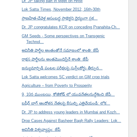
Dr. JP taking part in Meet on HRM
Lok Satta Times, November 2012, 16th-30th
ప్రాణహిత-చేవెళ్ల అసంబద్ధ ప్రాజెక్టని ధైర్యంగా ప్రక...
Dr. JP congratulates KCR on conceding Pranahita-Ch...
GM Seeds - Some perspectives on Transgenic
Technol...
అవినీతి పార్టీల అంతంతోనే సమాజంలో శాంతి: జేపీ
రాక్షస పార్టీలను అంతమొందిస్తేనే శాంతి: జేపీ
జన్యుమార్పిడి పంటల పరీక్షలపై సుప్రీంకోర్టు తీర్పున...
Lok Satta welcomes SC verdict on GM crop trials
Agriculture – from Poverty to Prosperity
9, 10న ముంబయి, కోజీకోడ్ లో యువనేతలనుద్దేశించి జేపీ...
బషీర్ బాగ్ ఆందోళన నేతలపై కేసుల్ని ఎత్తివేయండి: లోక...
Dr. JP to address young leaders in Mumbai and Kozh...
Drop Cases Against Basheer Bagh Rally Leaders: Lok...
అవినీతి విశ్వవ్యాప్తం: జేపీ