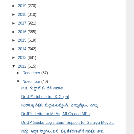
►
2019
(270)
►
2018
(310)
►
2017
(921)
►
2016
(385)
►
2015
(619)
►
2014
(542)
►
2013
(681)
▼
2012
(615)
►
December
(57)
▼
November
(49)
ఐ.కె. గుజ్రాల్ కు జేపీ నివాళి
Dr. JP's tribute to I.K.Gujral
సురాజ్య దీక్షకు మద్దతునివ్వండి. ఎమ్మెల్యేలు, ఎమ్మె...
Dr.JP's Letter to MLAs, MLCs and MPs
Dr. JP Seeks Legislators’ Support for Surajya Move...
విద్య, ఆర్థిక స్వావలంబన, పట్టణీకరణతోనే వివక్షల తొల...