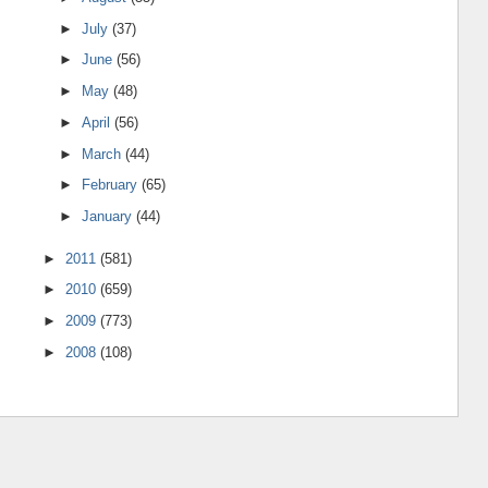
►
July
(37)
►
June
(56)
►
May
(48)
►
April
(56)
►
March
(44)
►
February
(65)
►
January
(44)
►
2011
(581)
►
2010
(659)
►
2009
(773)
►
2008
(108)