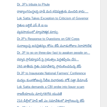
Dr. JP's tribute to Phule
రాజ్యాంగసంస్థలపై దాడి మన భవిష్యత్తుకు మంచిది కాదు:...
Lok Satta Takes Exception to Criticism of Governor
రైతుల లబ్ధికే ఎఫ్ ఢి ఐ లు
వ్యవసాయంలో వ్యూహాత్మక మార్పు
Dr.JP's Response to Questions on GM Corps
సురాజ్యంపై జనచైతన్యం కోసం జేపీ మూడురోజుల నిరాహారదీక్ష
Dr. JP to go on three-day fast to awaken people on...
ధర్మాన ప్రాసిక్యూషన్ పై ప్రభుత్వం పెద్దతప్పిదం చేస...
24న జాతీయ రైతు సమావేశాన్ని ప్రారంభించనున్న జేపీ
Dr.JP to Inaugurate National Farmers’ Conference
మద్యం కుంభకోణంపై సీబీఐ విచారణకు లోక్ సత్తా డిమాండ్
Lok Satta demands a CBI probe into liquor scam
రాజకీయాలను మార్చగలిగేది యువతే
21న ఢిల్లీలో హెచ్ ఆర్ ఎం సమావేశంలో పాల్గొంటున్న జేపీ