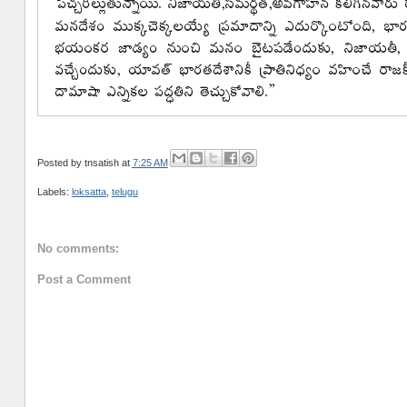
Posted by
tnsatish
at
7:25 AM
Labels:
loksatta
,
telugu
No comments:
Post a Comment