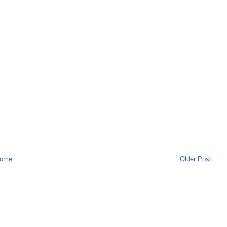
ome
Older Post