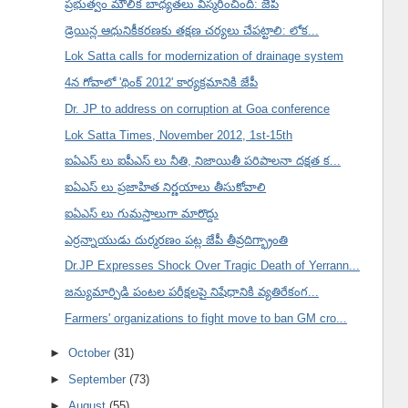
ప్రభుత్వం మౌలిక బాధ్యతలు విస్మరించింది: జేపీ
డ్రెయిన్ల ఆధునికీకరణకు తక్షణ చర్యలు చేపట్టాలి: లోక...
Lok Satta calls for modernization of drainage system
4న గోవాలో 'థింక్ 2012' కార్యక్రమానికి జేపీ
Dr. JP to address on corruption at Goa conference
Lok Satta Times, November 2012, 1st-15th
ఐఏఎస్ లు ఐపీఎస్ లు నీతి, నిజాయితీ పరిపాలనా దక్షత క...
ఐఏఎస్ లు ప్రజాహిత నిర్ణయాలు తీసుకోవాలి
ఐఏఎస్ లు గుమస్తాలుగా మారొద్దు
ఎర్రన్నాయుడు దుర్మరణం పట్ల జేపీ తీవ్రదిగ్భ్రాంతి
Dr.JP Expresses Shock Over Tragic Death of Yerrann...
జన్యుమార్పిడి పంటల పరీక్షలపై నిషేధానికి వ్యతిరేకంగ...
Farmers' organizations to fight move to ban GM cro...
►
October
(31)
►
September
(73)
►
August
(55)