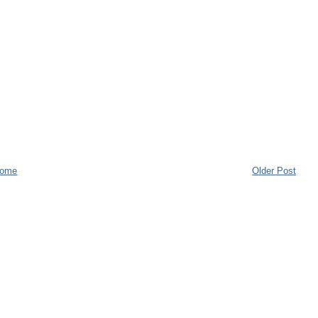
ome
Older Post