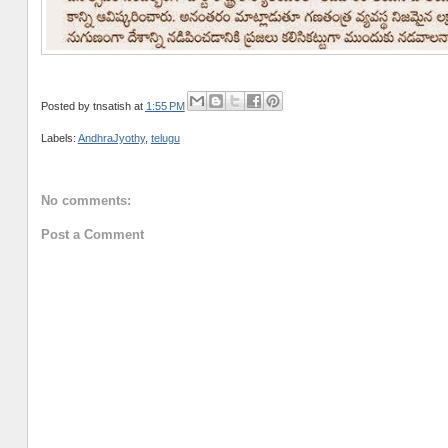
Posted by
tnsatish
at
1:55 PM
Labels:
AndhraJyothy
,
telugu
No comments:
Post a Comment