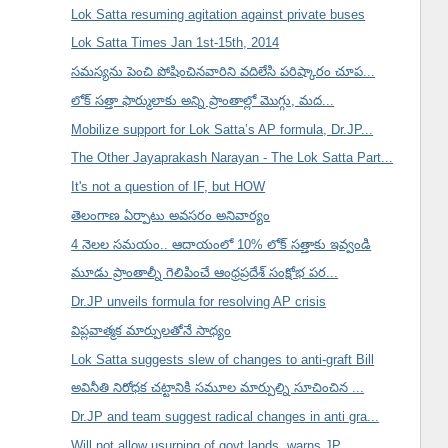
Lok Satta resuming agitation against private buses
Lok Satta Times Jan 1st-15th, 2014
సమస్యను పెంచి పోషించినవారిని వదిలేసి పరిష్కారం చూప...
లోక్ సత్తా ఫార్ములాకు అన్ని ప్రాంతాల్లో మొగ్గు, మద...
Mobilize support for Lok Satta’s AP formula, Dr.JP...
The Other Jayaprakash Narayan - The Lok Satta Part...
It's not a question of IF, but HOW
తెలంగాణ ఏర్పాటు అవసరం అనివార్యం
4 నెలల సమయం.. ఆదాయంలో 10% లోక్ సత్తాకు ఇవ్వండి
మూడు ప్రాంతాల్నీ గెలిపించే ఆంధ్రప్రదేశ్ సంక్షోభ పర...
Dr.JP unveils formula for resolving AP crisis
విప్లవాత్మక మార్పులతోనే సాధ్యం
Lok Satta suggests slew of changes to anti-graft Bill
అవినీతి నిరోధక చట్టానికి సమూల మార్పుల్ని సూచించిన ...
Dr.JP and team suggest radical changes in anti gra...
Will not allow usurping of govt lands, warns JP