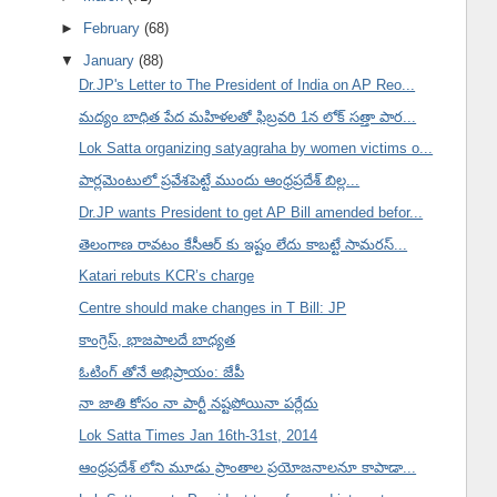
►
February
(68)
▼
January
(88)
Dr.JP's Letter to The President of India on AP Reo...
మద్యం బాధిత పేద మహిళలతో ఫిబ్రవరి 1న లోక్ సత్తా పార...
Lok Satta organizing satyagraha by women victims o...
పార్లమెంటులో ప్రవేశపెట్టే ముందు ఆంధ్రప్రదేశ్ బిల్ల...
Dr.JP wants President to get AP Bill amended befor...
తెలంగాణ రావటం కేసీఆర్ కు ఇష్టం లేదు కాబట్టే సామరస్...
Katari rebuts KCR’s charge
Centre should make changes in T Bill: JP
కాంగ్రెస్, భాజపాలదే బాధ్యత
ఓటింగ్ తోనే అభిప్రాయం: జేపీ
నా జాతి కోసం నా పార్టీ నష్టపోయినా పర్లేదు
Lok Satta Times Jan 16th-31st, 2014
ఆంధ్రప్రదేశ్ లోని మూడు ప్రాంతాల ప్రయోజనాలనూ కాపాడా...