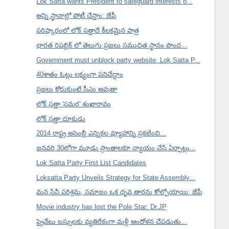
Lok Satta wants President to safeguard interests o...
అన్ని స్థానాల్లో పోటీ చేస్తాం: జేపీ
పరిష్కారంలో లోక్ సత్తాదే కీలకమైన పాత్ర
భారత రిపబ్లిక్ లో తెలుగు ప్రజలు సముచిత స్థానం పొంద...
Government must unblock party website: Lok Satta P...
40శాతం ఓట్లు లక్ష్యంగా పనిచేద్దాం
ప్రజలు కోరుకుంటే సీఎం అవుతా
లోక్ సత్తా 'సమర' శంఖారావం
లోక్ సత్తా దూకుడు
2014 రాష్ట్ర అసెంబ్లీ ఎన్నికల వ్యూహాన్ని ప్రకటించి...
జనవరి 30లోగా మూడు ప్రాంతాలకూ న్యాయం చేసే ఏర్పాట్లు...
Lok Satta Party First List Candidates
Loksatta Party Unveils Strategy for State Assembly...
మన సినీ పరిశ్రమ, సమాజం ఒక ధృవ తారను కోల్పోయాయి: జేపీ
Movie industry has lost the Pole Star: Dr.JP
ప్రైవేటు బస్సులకు వ్యతిరేకంగా మళ్లీ ఆందోళన చేపడుతు...