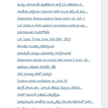
మద్యం విధానానికి వ్యతిరేకంగా జులై 1న ప్రతిపక్షాల ధ...
రాజకీయ పార్టీలను సమాచార పరిధి నుంచి తప్పించే కుట్ర...
Opposition dharna against liquor policy on July 1
Lok Satta to fight against exempting political par...
విధానమంతా గందరగోళమే
Lok Satta Times June 16th-30th, 2013
కళ లక్షల గుండెల్ని కదిలిస్తుంది
ప్రభుత్వమే మద్యం దుకాణాల్ని నిర్వహించాలి
Opposition parties to smash belt shops if Govt. do...
ఆడపిల్లల రక్షణకు నిధులేవి: జేపీ
24న సురాజ్య ఫోటో ప్రదర్శన
Surajya photo exhibition on June 24
తుగ్లక్ పాలన ఇది - సర్కారు తీరుపై నిప్పులు చెరిగిన...
సభలో నలుగురే ప్రతిపక్ష ఎమ్మెల్యేలు
ప్రత్యామ్నాయ రాజకీయ సంస్కృతిపై 20న బెంగళూరులో జరిగ...