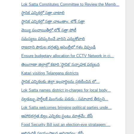
Lok Satta Constitutes Committee to Review the Memb...
స్థానిక ఎన్నికల్లో సత్తా చాటాలి
స్థానిక ఎన్నికల్లో సత్తా చాటుతాం: లోక్ సత్తా
వెయ్యి పంచాయితీల్లో లోక్ సత్తా పోటీ
సమస్యలు పరిష్కరించే వారిని ఎన్నుకోవాలి
రాజధాని పౌరుల భద్రతపై అసెంబ్లీలో గళం విప్పండి
Ensure budgetary allocation for CCTV Network in ci...
తెలంగాణా జిల్లాల్లో కటారి 'స్థానిక' సన్నాహక పర్యటన
Katari visiting Telangana districts
స్థానిక ఎన్నికలకు జిల్లా ఇంఛార్జిలను ప్రకటించిన లో...
Lok Satta names district in-charges for local body...
నల్లడబ్బు పార్టీలకే మింగుడు పడదు - సమాచార తీర్పుని...
Lok Satta welcomes bringing political parties unde...
ఆహారభద్రత బిల్లు ఎన్నికల స్టంటు మాత్రమే: జేపీ
Food Security Bill just an election-eve stratagem:...
అభివృద్ధికి స్వయంపాలన అనివార్యం: జేపీ