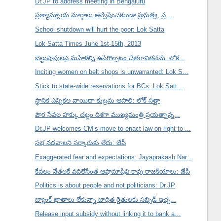
Dr.JP to address meeting in Bengaluru
ప్రత్యామ్నాయ మార్గాలు అన్వేషించకుండా ప్రభుత్వ, ప్ర...
School shutdown will hurt the poor: Lok Satta
Lok Satta Times June 1st-15th, 2013
బెల్టుషాపులపై మహిళల్ని ఉసిగొల్పటం చేతగానితనమే: లోక...
Inciting women on belt shops is unwarranted: Lok S...
Stick to state-wide reservations for BCs: Lok Satt...
స్థానిక ఎన్నికల వాయిదా కుట్రను ఆపాలి: లోక్ సత్తా
పౌర సేవల హక్కు చట్టం దిశగా ముఖ్యమంత్రి ప్రయత్నాన్న...
Dr.JP welcomes CM’s move to enact law on right to ...
సభ నడవాలని సర్కారుకు లేదు: జేపీ
Exaggerated fear and expectations: Jayaprakash Nar...
కేవలం నేతలకే వదిలేసేంత ఆషామాషీవి కావు రాజకీయాలు: జేపీ
Politics is about people and not politicians: Dr.JP
బ్యాంక్ ఖాతాలు లేకున్నా బాధిత రైతులకు సబ్సిడీ ఇచ్చ...
Release input subsidy without linking it to bank a...