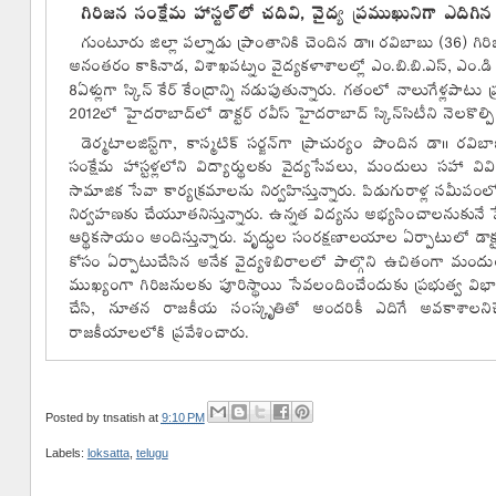
Posted by
tnsatish
at
9:10 PM
Labels:
loksatta
,
telugu