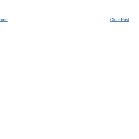
ome
Older Post