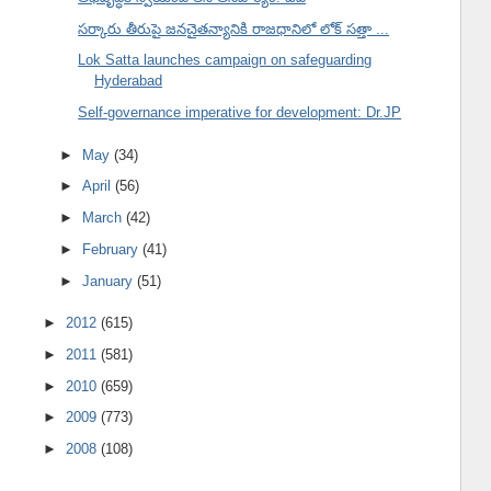
సర్కారు తీరుపై జనచైతన్యానికి రాజధానిలో లోక్ సత్తా ...
Lok Satta launches campaign on safeguarding
Hyderabad
Self-governance imperative for development: Dr.JP
►
May
(34)
►
April
(56)
►
March
(42)
►
February
(41)
►
January
(51)
►
2012
(615)
►
2011
(581)
►
2010
(659)
►
2009
(773)
►
2008
(108)