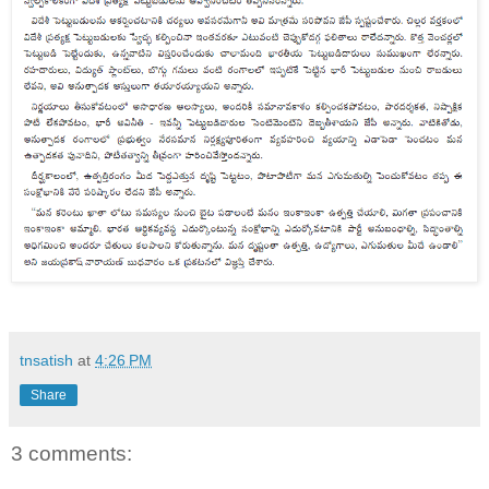
tnsatish
at
4:26 PM
Share
3 comments: