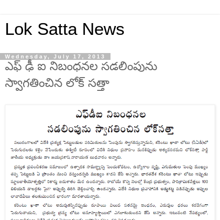
Lok Satta News
Wednesday, July 17, 2013
ఎఫ్ ఢీ ఐ నిబంధనల సడలింపును
స్వాగతించిన లోక్ సత్తా