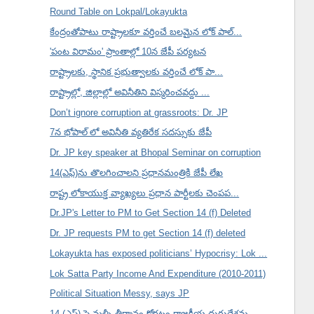
Round Table on Lokpal/Lokayukta
కేంద్రంతోపాటు రాష్ట్రాలకూ వర్తించే బలమైన లోక్ పాల్...
'పంట విరామం' ప్రాంతాల్లో 10న జేపీ పర్యటన
రాష్ట్రాలకు, స్థానిక ప్రభుత్వాలకు వర్తించే లోక్ పా...
రాష్ట్రాల్లో, జిల్లాల్లో అవినీతిని విస్మరించవద్దు ...
Don’t ignore corruption at grassroots: Dr. JP
7న భోపాల్ లో అవినీతి వ్యతిరేక సదస్సుకు జేపీ
Dr. JP key speaker at Bhopal Seminar on corruption
14(ఎఫ్)ను తొలగించాలని ప్రధానమంత్రికి జేపీ లేఖ
రాష్ట్ర లోకాయుక్త వ్యాఖ్యలు ప్రధాన పార్టీలకు చెంపప...
Dr.JP's Letter to PM to Get Section 14 (f) Deleted
Dr. JP requests PM to get Section 14 (f) deleted
Lokayukta has exposed politicians’ Hypocrisy: Lok ...
Lok Satta Party Income And Expenditure (2010-2011)
Political Situation Messy, says JP
14 (ఎఫ్) పై మళ్ళీ తీర్మానం కోరటం రాజకీయ దురుద్దేశమ...