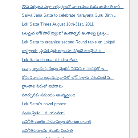
22న సర్వజన సత్తా ఆధ్వర్యంలో నారాయణ గురు జయంతి కార్...
Sarva Jana Satta to celebrate Narayana Guru Birth ...
Lok Satta Times August 16th-31st, 2011
బలమైన లోక్ పాల్ బిల్లులో ఉండాల్సిన అంశాలపై ప్రజల్ల...
Lok Satta to organize second Round table on Lokpal
రాష్ట్రాలకు, స్థానిక ప్రభుత్వాలకూ వర్తించే బలమైన ల...
Lok Satta dharna at Indira Park
అన్నా, బృందంపై కేంద్రం వైఖరికి నిరసనగా సంకెళ్లతో ల...
కోదండరాంను అడ్డుకున్నవారితో లోక్ సత్తాకు ఎటువంటి స...
ప్రాంతాల పేరుతో విభేదాలు
మార్పునకు సమయం ఆసన్నమైంది
Lok Satta’s novel protest
మనం సైతం... ఓ యువతా!
అవినీతి అంతం సామాన్యుల పోరాటం కావాలి
అవినీతిపరులను జైలుకు పంపాలి