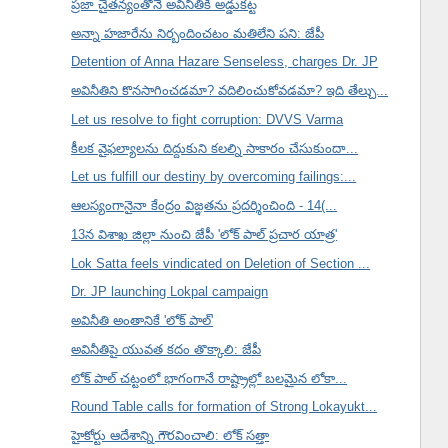
ప్రజా చైతన్యంతోనే అవినీతికి అడ్డుకట్ట
అన్నా హజారేను నిర్బందించటం మతిలేని పని: జేపీ
Detention of Anna Hazare Senseless, charges Dr. JP
అవినీతిని కొనసాగించడమా? వదిలించుకోవడమా? ఇది తేల్చు...
Let us resolve to fight corruption: DVVS Varma
కీలక వైఫల్యాలను దిద్దుకుని కలల్ని సాకారం చేసుకుందా...
Let us fulfill our destiny by overcoming failings:...
ఆలస్యంగానైనా కేంద్రం విజ్ఞతను ప్రదర్శించింది - 14(...
13న విశాఖ జిల్లా నుంచి జేపీ 'లోక్ పాల్ ప్రచార యాత్ర'
Lok Satta feels vindicated on Deletion of Section ...
Dr. JP launching Lokpal campaign
అవినీతి అంతానికే 'లోక్ పాల్'
అవినీతిపై యువత కదం తొక్కాలి: జేపీ
లోక్ పాల్ చట్టంలో భాగంగానే రాష్ట్రాల్లో బలమైన లోకా...
Round Table calls for formation of Strong Lokayukt...
హైకోర్టు ఆదేశాన్ని గౌరవించాలి: లోక్ సత్తా