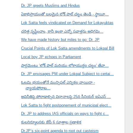
Dr. JP greets Muslims and Hindus
ఏకాభిప్రాయంతో బలమైన లోక్ పాల్ చట్టం తెండి - స్థాయీ...
Lok Satta feels vindicated on Demand for Lokayuktas
చరిత్ర సృష్టించాం, కానీ ఇంకా ఎన్నో సవాళ్లను అధిగమి...
We have made history but miles to go: Dr. JP
Crucial Points of Lok Satta amendments to Lokpal Bill
Local boy JP echoes in Parliament
పార్లమెంటు 'లోక్ పాల్ మరియు లోకాయుక్తల చట్టం' తేవా...
Dr. JP envisages PM under Lokpal Subject to certai...
ఓటమి భయంతోనే మున్సిపల్ ఎన్నికల వాయిదా -
న్యాయపోరాట...
అవినీతిపై పోరాడాల్సిన విధానాలపై 25న సీనియర్ ఐఏఎస్ ...
Lok Satta to fight postponement of municipal elect...
Dr. JP to address IAS officials on ways to fight c...
కులనిర్మూలనకు జేపీ 6 సూత్రాల ప్రణాళిక
Dr.JP’s six-point agenda to root out casteism