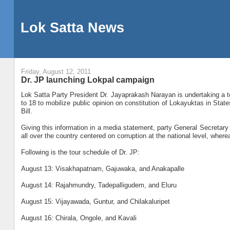
Lok Satta News
Friday, August 12, 2011
Dr. JP launching Lokpal campaign
Lok Satta Party President Dr. Jayaprakash Narayan is undertaking a t
to 18 to mobilize public opinion on constitution of Lokayuktas in Sta
Bill.
Giving this information in a media statement, party General Secretary 
all over the country centered on corruption at the national level, where
Following is the tour schedule of Dr. JP:
August 13: Visakhapatnam, Gajuwaka, and Anakapalle
August 14: Rajahmundry, Tadepalligudem, and Eluru
August 15: Vijayawada, Guntur, and Chilakaluripet
August 16: Chirala, Ongole, and Kavali