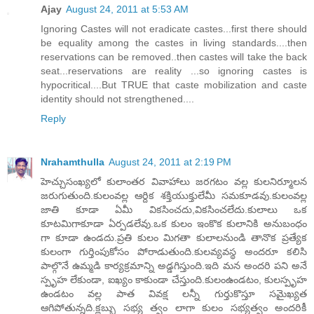
Ajay
August 24, 2011 at 5:53 AM
Ignoring Castes will not eradicate castes...first there should
be equality among the castes in living standards....then
reservations can be removed..then castes will take the back
seat...reservations are reality ...so ignoring castes is
hypocritical....But TRUE that caste mobilization and caste
identity should not strengthened....
Reply
Nrahamthulla
August 24, 2011 at 2:19 PM
హెచ్చుసంఖ్యలో కులాంతర వివాహాలు జరగటం వల్ల కులనిర్మూలన
జరుగుతుంది.కులంవల్ల ఆర్దిక శక్తియుక్తులేమీ సమకూడవు.కులంవల్ల
జాతి కూడా ఏమీ వికసించదు,వికసించలేదు.కులాలు ఒక
కూటమిగాకూడా ఏర్పడలేవు.ఒక కులం ఇంకొక కులానికి అనుబంధం
గా కూడా ఉండదు.ప్రతి కులం మిగతా కులాలనుండి తానొక ప్రత్యేక
కులంగా గుర్తింపుకోసం పోరాడుతుంది.కులవ్యవస్థ అందరూ కలిసి
పాల్గొనే ఉమ్మడి కార్యక్రమాన్ని అడ్డగిస్తుంది.ఇది మన అందరి పని అనే
స్పృహ లేకుండా, ఐఖ్యం కాకుండా చేస్తుంది.కులంఉండటం, కులస్పృహ
ఉండటం వల్ల పాత వివక్ష లన్నీ గుర్తుకొస్తూ సమైఖ్యత
ఆగిపోతున్నది.క్లబ్బు సభ్య త్వం లాగా కులం సభ్యత్వం అందరికీ