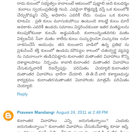
రాదు.కులంలో సభ్యత్వం కావాలంటే ఆకులంలో పుట్టాలి.అది కులధర్మం
.కులాలు స్వయంప్రతిపత్తి గలవి. ఎవరైనా కొత్తవ్యక్తి వస్తే ఒక కులంలోకి
చేర్చుకొమ్మని చెప్పే అధికారం ఎవరికీ లేదు. సంఘం ఒక కులాల
కూటమి . ప్రతి కులం మూసుకుపోయి ఉంటుంది కాబట్టి కులం మారే
అవకాశం ఎవరికీ ఉండదు.సమాజం విస్తరించకుండా ఇతర మతస్థులను
కలుపుకోకుండా కులమే అడ్డుపడింది. కులాలున్నంతవరకు మతం
విశ్వజనీన సేవా మతం కాలేదు.కులం సంస్కర్తలనూ,సంస్కరణ లనూ
నాశనంచేసే ఆయుధం .తన కులంకాని వాడిలో ఉన్న ప్రతిభ ను
ప్రశంసించే శక్తి కులంలో ఉండదు.మౌర్యుల కాలంలో చతుర్వర్ణ వ్యవస్థ
ను సమూలంగా తుడిచిపెట్టారు.కులాంతర మతాంతర వివాహాలు కొన్ని
దశాబ్దాలపాటు నిర్బంధం కావాలి.కులాంతర మతాంతర వివాహాలు
చేసుకున్నవారికే రిజర్వేషన్లు పరిమితం చెయ్యాలి.కులాంతర/
మతాంతర వివాహాలు భారీగా చేయాలి. తి.తి.దే.వారి కళ్యాణమస్తు
కార్యక్రమం కులాంతర/మతాంతర వివాహాలకు మాత్రమే పరిమితం
చెయ్యాలి.
Reply
Praveen Mandangi
August 24, 2011 at 2:48 PM
కులాంతర వివాహాలు ఎన్ని జరుగుతున్నాయి? ఎందుకు
జరుగుతున్నాయి? కులాంతర వివాహాలు చేసుకునేవాళ్ళు కూడా ఆస్తి,