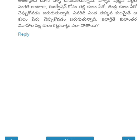
అంతస్తులు చూసే పెళ్ళి చేసుకుంటున్నారు. వాళ్ళకి పుట్టిన పిల్లల
సంగతి అంటారా, రిజర్వేషన్ కోసం తల్లి కులం పేరో, తండ్రి కులం పేరో
చెప్పుకోవడం జరుగుతున్నాది. ఎవరిది ఎంత తక్కువ కులమైతే ఆ
కులం పేరు చెప్పుకోవడం జరుగుతున్నాది. ఇలాగైతే కులాంతర
వివాహాల వల్ల కులం కట్టుబాట్లు ఎలా పోతాయి?
Reply