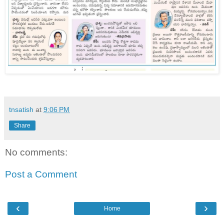
tnsatish
at
9:06 PM
Share
No comments:
Post a Comment
‹
›
Home