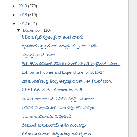
►
2019
(270)
►
2018
(310)
▼
2017
(921)
▼
December
(110)
సీబీఐ ఒక్కటే స్వతంత్రంగా ఉంటే చాలదు
వ్యవసాయంపై రైతులకు నమ్మకం కల్పించాలి: జేపీ
చట్టబద్ధ పాలన రావాలి
రైతు కోసం డిసెంబర్ 23న ఓయూలో యూత్ పార్లమెంట్.. పాల...
Lok Satta Income and Expenditure for 2016-17
2జీ కుంభకోణంపై తీర్పు ఆశ్చర్యపరచలా.. ఈ కేసులో జరిగ...
ఏసీబీకి పట్టించండి.. నజరానా పొందండి
అవినీతి అధికారులను ఏసీబీకి పట్టిస్తే.. నజరానా
అవినీతి నిర్మూలన పౌర సేవల చట్టంతోనే సాధ్యం
సమాజ అవసరాలను గుర్తించండి
దేశమంటే మనుషులోయ్ అనేది మరువొద్దు
సమాజ అవసరాలు తీర్చే ఉపాధి వెతుక్కోవాలి