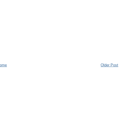
ome
Older Post