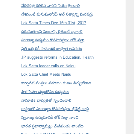
నేరచరిత్ర కలిగిన వారిని నియంత్రించాలి
దేశమంటే మనుషులోయ్ అనే సత్యాన్ని మరవద్దు
Lok Satta Times Dec 16th-31st, 2017
దిగుమతులపై సుంకాన్ని రైతులకే ఇవ్వాలి
సురాజ్య ఉద్యమం కొనసాగిస్తాం: లోక్ సత్తా
ప్రతి ఒక్కరికీ సామాజిక బాధ్యత అవసరం
JP suggests reforms in Education, Health
Lok Satta leader calls on Naidu
Lok Satta Chief Meets Naidu
కార్పొరేట్ సంస్థలు సమాజం రుణం తీర్చుకోవాలి
పౌర సేవల చట్టంకోసం ఉద్యమం
సామాజిక బాధ్యతతో స్పందించాలి
రాష్ట్రంలో సురాజ్యం కొనసాగిస్తాం: భీశెట్టి బాబ్జీ
స్వరాజ్య ఉద్యమానికి లోక్ సత్తా నాంది
భారత ప్రజాస్వామ్యం మేడిపండు లాంటిది