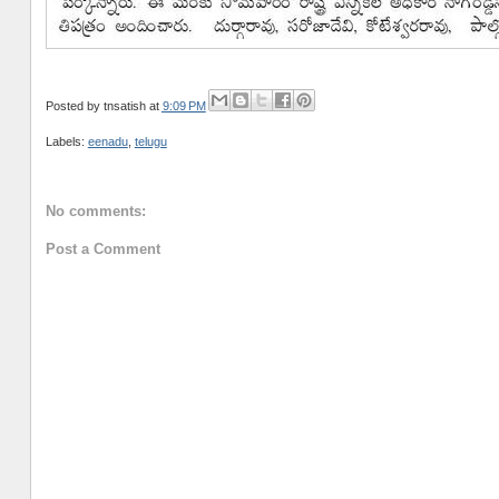
Posted by
tnsatish
at
9:09 PM
Labels:
eenadu
,
telugu
No comments:
Post a Comment