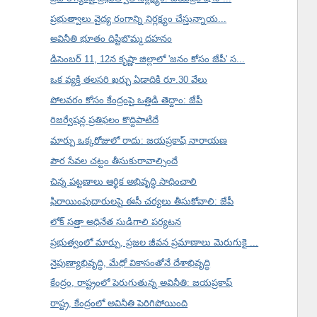
ప్రభుత్వాలు వైద్య రంగాన్ని నిర్లక్ష్యం చేస్తున్నాయ...
అవినీతి భూతం దిష్టిబొమ్మ దహనం
డిసెంబర్ 11, 12న కృష్ణా జిల్లాలో 'జనం కోసం జేపీ' స...
ఒక వ్యక్తి తలసరి ఖర్చు ఏడాదికి రూ.30 వేలు
పోలవరం కోసం కేంద్రంపై ఒత్తిడి తెద్దాం: జేపీ
రిజర్వేషన్ల ప్రతిఫలం కొద్దిపాటిదే
మార్పు ఒక్కరోజులో రాదు: జయప్రకాష్ నారాయణ
పౌర సేవల చట్టం తీసుకురావాల్సిందే
చిన్న పట్టణాలు ఆర్థిక అభివృద్ధి సాధించాలి
ఫిరాయింపుదారులపై ఈసీ చర్యలు తీసుకోవాలి: జేపీ
లోక్ సత్తా అధినేత సుడిగాలి పర్యటన
ప్రభుత్వంలో మార్పు, ప్రజల జీవన ప్రమాణాలు మెరుగుకై ...
నైపుణ్యాభివృద్ధి, మేధో వికాసంతోనే దేశాభివృద్ధి
కేంద్రం, రాష్ట్రంలో పెరుగుతున్న అవినీతి: జయప్రకాష్
రాష్ట్ర, కేంద్రంలో అవినీతి పెరిగిపోయింది