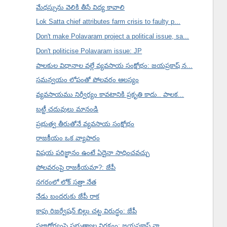
మేధస్సును వెలికి తీసే విద్య కావాలి
Lok Satta chief attributes farm crisis to faulty p...
Don't make Polavaram project a political issue, sa...
Don't politicise Polavaram issue: JP
పాలకుల విధానాల వల్లే వ్యవసాయ సంక్షోభం: జయప్రకాష్ న...
సమన్వయం లోపంతో పోలవరం ఆలస్యం
వ్యవసాయము నిర్వీర్యం కావటానికి ప్రకృతి కాదు.. పాలక...
బట్టీ చదువులు మానండి
ప్రభుత్వ తీరుతోనే వ్యవసాయ సంక్షోభం
రాజకీయం ఒక వ్యాపారం
విషయ పరిజ్ఞానం ఉంటే ఏదైనా సాధించవచ్చు
పోలవరంపై రాజకీయమా?: జేపీ
నగరంలో లోక్ సత్తా నేత
నేడు బందరుకు జేపీ రాక
కాపు రిజర్వేషన్ బిల్లు చట్ట విరుద్ధం: జేపీ
ప్రజారోగ్యంపై ప్రభుత్వాల నిర్లక్ష్యం: జయప్రకాష్ నా...