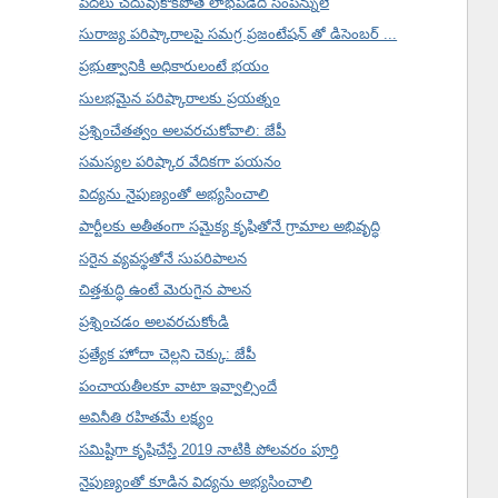
పేదలు చదువుకోకపోతే లాభపడేది సంపన్నులే
సురాజ్య పరిష్కారాలపై సమగ్ర ప్రజంటేషన్ తో డిసెంబర్ ...
ప్రభుత్వానికి అధికారులంటే భయం
సులభమైన పరిష్కారాలకు ప్రయత్నం
ప్రశ్నించేతత్వం అలవరచుకోవాలి: జేపీ
సమస్యల పరిష్కార వేదికగా పయనం
విద్యను నైపుణ్యంతో అభ్యసించాలి
పార్టీలకు అతీతంగా సమైక్య కృషితోనే గ్రామాల అభివృద్ధి
సరైన వ్యవస్థతోనే సుపరిపాలన
చిత్తశుద్ధి ఉంటే మెరుగైన పాలన
ప్రశ్నించడం అలవరచుకోండి
ప్రత్యేక హోదా చెల్లని చెక్కు: జేపీ
పంచాయతీలకూ వాటా ఇవ్వాల్సిందే
అవినీతి రహితమే లక్ష్యం
సమిష్టిగా కృషిచేస్తే 2019 నాటికి పోలవరం పూర్తి
నైపుణ్యంతో కూడిన విద్యను అభ్యసించాలి