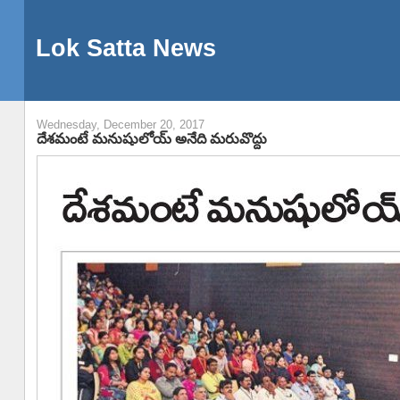
Lok Satta News
Wednesday, December 20, 2017
దేశమంటే మనుషులోయ్ అనేది మరువొద్దు