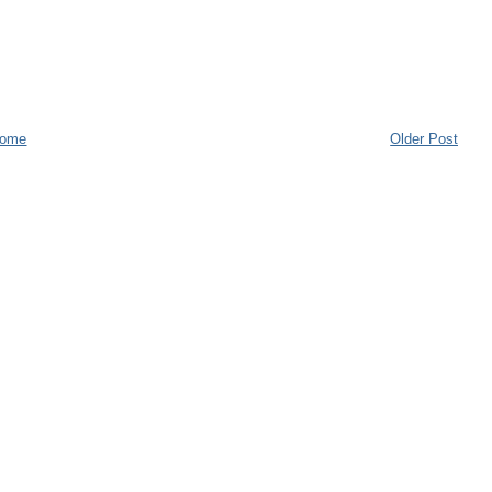
ome
Older Post