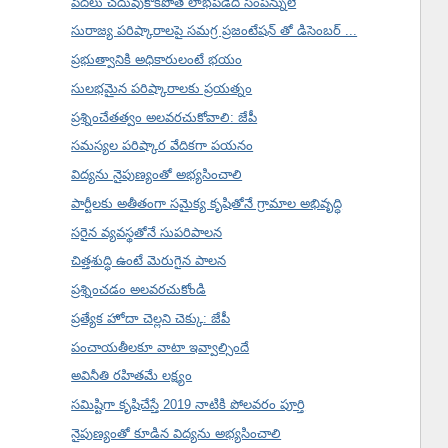
పేదలు చదువుకోకపోతే లాభపడేది సంపన్నులే
సురాజ్య పరిష్కారాలపై సమగ్ర ప్రజంటేషన్ తో డిసెంబర్ ...
ప్రభుత్వానికి అధికారులంటే భయం
సులభమైన పరిష్కారాలకు ప్రయత్నం
ప్రశ్నించేతత్వం అలవరచుకోవాలి: జేపీ
సమస్యల పరిష్కార వేదికగా పయనం
విద్యను నైపుణ్యంతో అభ్యసించాలి
పార్టీలకు అతీతంగా సమైక్య కృషితోనే గ్రామాల అభివృద్ధి
సరైన వ్యవస్థతోనే సుపరిపాలన
చిత్తశుద్ధి ఉంటే మెరుగైన పాలన
ప్రశ్నించడం అలవరచుకోండి
ప్రత్యేక హోదా చెల్లని చెక్కు: జేపీ
పంచాయతీలకూ వాటా ఇవ్వాల్సిందే
అవినీతి రహితమే లక్ష్యం
సమిష్టిగా కృషిచేస్తే 2019 నాటికి పోలవరం పూర్తి
నైపుణ్యంతో కూడిన విద్యను అభ్యసించాలి