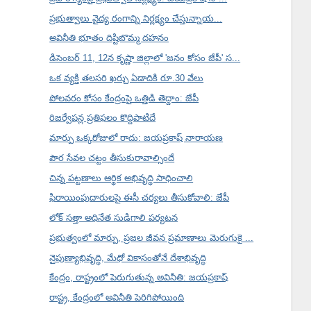
ప్రభుత్వాలు వైద్య రంగాన్ని నిర్లక్ష్యం చేస్తున్నాయ...
అవినీతి భూతం దిష్టిబొమ్మ దహనం
డిసెంబర్ 11, 12న కృష్ణా జిల్లాలో 'జనం కోసం జేపీ' స...
ఒక వ్యక్తి తలసరి ఖర్చు ఏడాదికి రూ.30 వేలు
పోలవరం కోసం కేంద్రంపై ఒత్తిడి తెద్దాం: జేపీ
రిజర్వేషన్ల ప్రతిఫలం కొద్దిపాటిదే
మార్పు ఒక్కరోజులో రాదు: జయప్రకాష్ నారాయణ
పౌర సేవల చట్టం తీసుకురావాల్సిందే
చిన్న పట్టణాలు ఆర్థిక అభివృద్ధి సాధించాలి
ఫిరాయింపుదారులపై ఈసీ చర్యలు తీసుకోవాలి: జేపీ
లోక్ సత్తా అధినేత సుడిగాలి పర్యటన
ప్రభుత్వంలో మార్పు, ప్రజల జీవన ప్రమాణాలు మెరుగుకై ...
నైపుణ్యాభివృద్ధి, మేధో వికాసంతోనే దేశాభివృద్ధి
కేంద్రం, రాష్ట్రంలో పెరుగుతున్న అవినీతి: జయప్రకాష్
రాష్ట్ర, కేంద్రంలో అవినీతి పెరిగిపోయింది