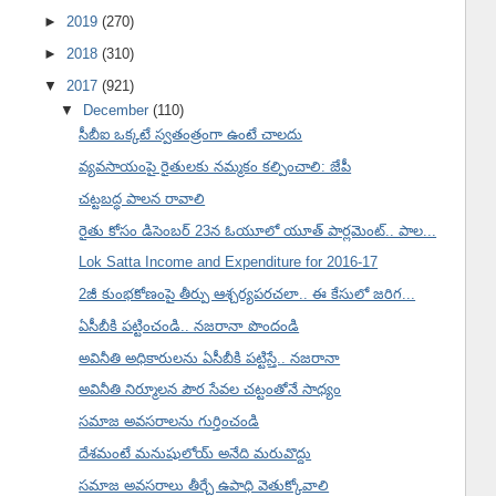
►
2019
(270)
►
2018
(310)
▼
2017
(921)
▼
December
(110)
సీబీఐ ఒక్కటే స్వతంత్రంగా ఉంటే చాలదు
వ్యవసాయంపై రైతులకు నమ్మకం కల్పించాలి: జేపీ
చట్టబద్ధ పాలన రావాలి
రైతు కోసం డిసెంబర్ 23న ఓయూలో యూత్ పార్లమెంట్.. పాల...
Lok Satta Income and Expenditure for 2016-17
2జీ కుంభకోణంపై తీర్పు ఆశ్చర్యపరచలా.. ఈ కేసులో జరిగ...
ఏసీబీకి పట్టించండి.. నజరానా పొందండి
అవినీతి అధికారులను ఏసీబీకి పట్టిస్తే.. నజరానా
అవినీతి నిర్మూలన పౌర సేవల చట్టంతోనే సాధ్యం
సమాజ అవసరాలను గుర్తించండి
దేశమంటే మనుషులోయ్ అనేది మరువొద్దు
సమాజ అవసరాలు తీర్చే ఉపాధి వెతుక్కోవాలి