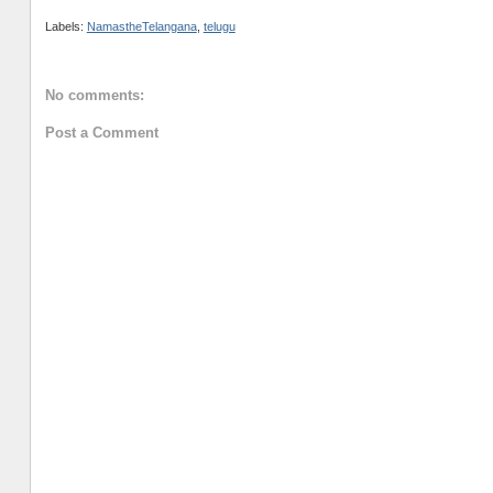
Labels:
NamastheTelangana
,
telugu
No comments:
Post a Comment