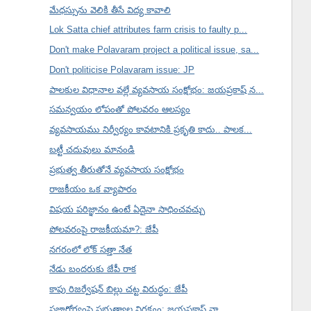
మేధస్సును వెలికి తీసే విద్య కావాలి
Lok Satta chief attributes farm crisis to faulty p...
Don't make Polavaram project a political issue, sa...
Don't politicise Polavaram issue: JP
పాలకుల విధానాల వల్లే వ్యవసాయ సంక్షోభం: జయప్రకాష్ న...
సమన్వయం లోపంతో పోలవరం ఆలస్యం
వ్యవసాయము నిర్వీర్యం కావటానికి ప్రకృతి కాదు.. పాలక...
బట్టీ చదువులు మానండి
ప్రభుత్వ తీరుతోనే వ్యవసాయ సంక్షోభం
రాజకీయం ఒక వ్యాపారం
విషయ పరిజ్ఞానం ఉంటే ఏదైనా సాధించవచ్చు
పోలవరంపై రాజకీయమా?: జేపీ
నగరంలో లోక్ సత్తా నేత
నేడు బందరుకు జేపీ రాక
కాపు రిజర్వేషన్ బిల్లు చట్ట విరుద్ధం: జేపీ
ప్రజారోగ్యంపై ప్రభుత్వాల నిర్లక్ష్యం: జయప్రకాష్ నా...