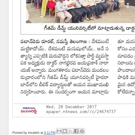
Posted by
tnsatish
at
9:11 PM