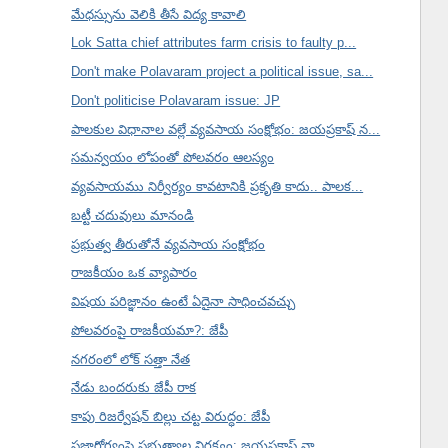
మేధస్సును వెలికి తీసే విద్య కావాలి
Lok Satta chief attributes farm crisis to faulty p...
Don't make Polavaram project a political issue, sa...
Don't politicise Polavaram issue: JP
పాలకుల విధానాల వల్లే వ్యవసాయ సంక్షోభం: జయప్రకాష్ న...
సమన్వయం లోపంతో పోలవరం ఆలస్యం
వ్యవసాయము నిర్వీర్యం కావటానికి ప్రకృతి కాదు.. పాలక...
బట్టీ చదువులు మానండి
ప్రభుత్వ తీరుతోనే వ్యవసాయ సంక్షోభం
రాజకీయం ఒక వ్యాపారం
విషయ పరిజ్ఞానం ఉంటే ఏదైనా సాధించవచ్చు
పోలవరంపై రాజకీయమా?: జేపీ
నగరంలో లోక్ సత్తా నేత
నేడు బందరుకు జేపీ రాక
కాపు రిజర్వేషన్ బిల్లు చట్ట విరుద్ధం: జేపీ
ప్రజారోగ్యంపై ప్రభుత్వాల నిర్లక్ష్యం: జయప్రకాష్ నా...