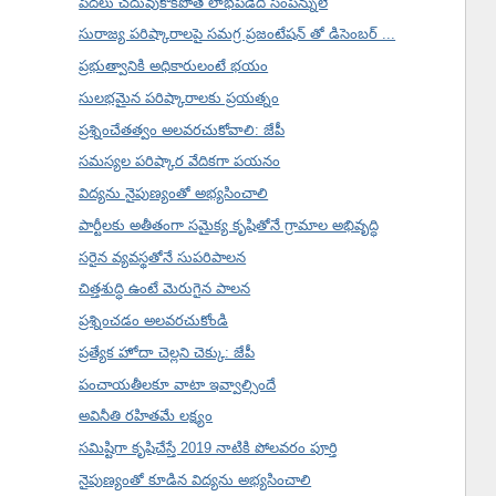
పేదలు చదువుకోకపోతే లాభపడేది సంపన్నులే
సురాజ్య పరిష్కారాలపై సమగ్ర ప్రజంటేషన్ తో డిసెంబర్ ...
ప్రభుత్వానికి అధికారులంటే భయం
సులభమైన పరిష్కారాలకు ప్రయత్నం
ప్రశ్నించేతత్వం అలవరచుకోవాలి: జేపీ
సమస్యల పరిష్కార వేదికగా పయనం
విద్యను నైపుణ్యంతో అభ్యసించాలి
పార్టీలకు అతీతంగా సమైక్య కృషితోనే గ్రామాల అభివృద్ధి
సరైన వ్యవస్థతోనే సుపరిపాలన
చిత్తశుద్ధి ఉంటే మెరుగైన పాలన
ప్రశ్నించడం అలవరచుకోండి
ప్రత్యేక హోదా చెల్లని చెక్కు: జేపీ
పంచాయతీలకూ వాటా ఇవ్వాల్సిందే
అవినీతి రహితమే లక్ష్యం
సమిష్టిగా కృషిచేస్తే 2019 నాటికి పోలవరం పూర్తి
నైపుణ్యంతో కూడిన విద్యను అభ్యసించాలి