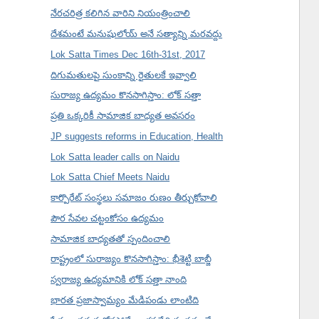
నేరచరిత్ర కలిగిన వారిని నియంత్రించాలి
దేశమంటే మనుషులోయ్ అనే సత్యాన్ని మరవద్దు
Lok Satta Times Dec 16th-31st, 2017
దిగుమతులపై సుంకాన్ని రైతులకే ఇవ్వాలి
సురాజ్య ఉద్యమం కొనసాగిస్తాం: లోక్ సత్తా
ప్రతి ఒక్కరికీ సామాజిక బాధ్యత అవసరం
JP suggests reforms in Education, Health
Lok Satta leader calls on Naidu
Lok Satta Chief Meets Naidu
కార్పొరేట్ సంస్థలు సమాజం రుణం తీర్చుకోవాలి
పౌర సేవల చట్టంకోసం ఉద్యమం
సామాజిక బాధ్యతతో స్పందించాలి
రాష్ట్రంలో సురాజ్యం కొనసాగిస్తాం: భీశెట్టి బాబ్జీ
స్వరాజ్య ఉద్యమానికి లోక్ సత్తా నాంది
భారత ప్రజాస్వామ్యం మేడిపండు లాంటిది