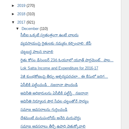
►
2019
(270)
►
2018
(310)
▼
2017
(921)
▼
December
(110)
సీబీఐ ఒక్కటే స్వతంత్రంగా ఉంటే చాలదు
వ్యవసాయంపై రైతులకు నమ్మకం కల్పించాలి: జేపీ
చట్టబద్ధ పాలన రావాలి
రైతు కోసం డిసెంబర్ 23న ఓయూలో యూత్ పార్లమెంట్.. పాల...
Lok Satta Income and Expenditure for 2016-17
2జీ కుంభకోణంపై తీర్పు ఆశ్చర్యపరచలా.. ఈ కేసులో జరిగ...
ఏసీబీకి పట్టించండి.. నజరానా పొందండి
అవినీతి అధికారులను ఏసీబీకి పట్టిస్తే.. నజరానా
అవినీతి నిర్మూలన పౌర సేవల చట్టంతోనే సాధ్యం
సమాజ అవసరాలను గుర్తించండి
దేశమంటే మనుషులోయ్ అనేది మరువొద్దు
సమాజ అవసరాలు తీర్చే ఉపాధి వెతుక్కోవాలి