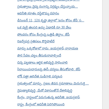
ప్రభుత్వాలు వైద్య రంగాన్ని నిర్లక్ష్యం చేస్తున్నాయ...
అవినీతి భూతం దిష్టిబొమ్మ దహనం
డిసెంబర్ 11, 12న కృష్ణా జిల్లాలో 'జనం కోసం జేపీ' స...
ఒక వ్యక్తి తలసరి ఖర్చు ఏడాదికి రూ.30 వేలు
పోలవరం కోసం కేంద్రంపై ఒత్తిడి తెద్దాం: జేపీ
రిజర్వేషన్ల ప్రతిఫలం కొద్దిపాటిదే
మార్పు ఒక్కరోజులో రాదు: జయప్రకాష్ నారాయణ
పౌర సేవల చట్టం తీసుకురావాల్సిందే
చిన్న పట్టణాలు ఆర్థిక అభివృద్ధి సాధించాలి
ఫిరాయింపుదారులపై ఈసీ చర్యలు తీసుకోవాలి: జేపీ
లోక్ సత్తా అధినేత సుడిగాలి పర్యటన
ప్రభుత్వంలో మార్పు, ప్రజల జీవన ప్రమాణాలు మెరుగుకై ...
నైపుణ్యాభివృద్ధి, మేధో వికాసంతోనే దేశాభివృద్ధి
కేంద్రం, రాష్ట్రంలో పెరుగుతున్న అవినీతి: జయప్రకాష్
రాష్ట్ర, కేంద్రంలో అవినీతి పెరిగిపోయింది