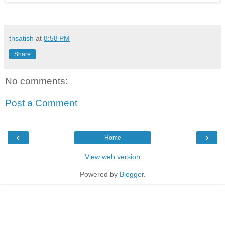
tnsatish
at
8:58 PM
Share
No comments:
Post a Comment
‹
›
Home
View web version
Powered by
Blogger
.